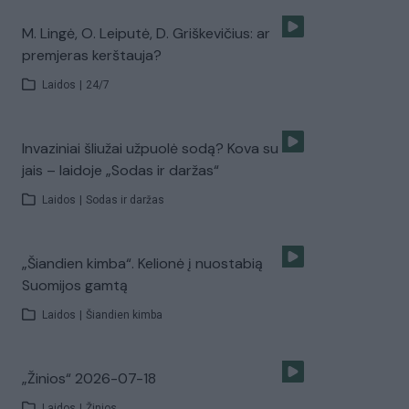
M. Lingė, O. Leiputė, D. Griškevičius: ar
premjeras kerštauja?
Laidos
|
24/7
Invaziniai šliužai užpuolė sodą? Kova su
jais – laidoje „Sodas ir daržas“
Laidos
|
Sodas ir daržas
„Šiandien kimba“. Kelionė į nuostabią
Suomijos gamtą
Laidos
|
Šiandien kimba
„Žinios“ 2026-07-18
Laidos
|
Žinios