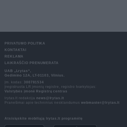
PRIVATUMO POLITIKA
KONTAKTAI
REKLAMA
LAIKRAŠČIO PRENUMERATA
UAB „Lrytas“,
Gedimino 12A, LT-01103, Vilnius.
Įm. kodas:
300781534
Įregistruota LR įmonių registre, registro tvarkytojas:
Valstybės įmonė Registrų centras
lrytas.lt redakcija
news@lrytas.lt
Pranešimai apie techninius nesklandumus
webmaster@lrytas.lt
Atsisiųskite mobiliąją lrytas.lt programėlę