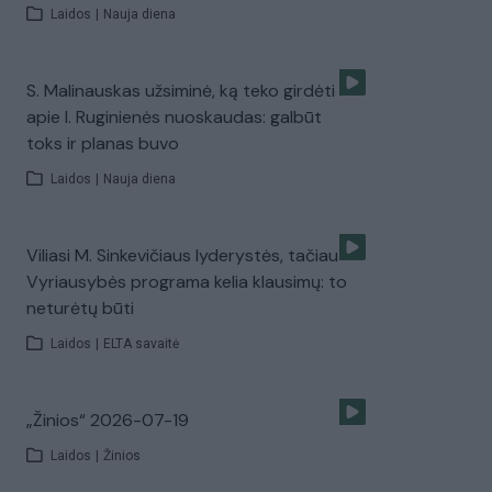
Laidos
|
Nauja diena
S. Malinauskas užsiminė, ką teko girdėti
apie I. Ruginienės nuoskaudas: galbūt
toks ir planas buvo
Laidos
|
Nauja diena
Viliasi M. Sinkevičiaus lyderystės, tačiau
Vyriausybės programa kelia klausimų: to
neturėtų būti
Laidos
|
ELTA savaitė
„Žinios“ 2026-07-19
Laidos
|
Žinios