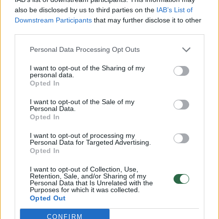
komiteto pirmininko pareigų: tai siunčia
also be disclosed by us to third parties on the
IAB’s List of
žinutę ir visuomenei
Downstream Participants
that may further disclose it to other
Laidos
|
Nauja diena
third parties.
Personal Data Processing Opt Outs
Iškilusį klausimą dėl CŽA kalėjimo laiko vis
I want to opt-out of the Sharing of my
dar jautriu: įvertino G. Nausėdos
personal data.
Opted In
pasisakymą
I want to opt-out of the Sale of my
Laidos
|
Nauja diena
Personal Data.
Opted In
„Reporteris“ 2026-07-16
I want to opt-out of processing my
Personal Data for Targeted Advertising.
Opted In
Laidos
|
Reporteris
I want to opt-out of Collection, Use,
Retention, Sale, and/or Sharing of my
Personal Data that Is Unrelated with the
Purposes for which it was collected.
...
‹
›
1
3
4
5
6
7
8
9
Opted Out
CONFIRM