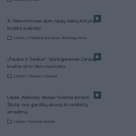
A. Mamontovas apie naujų dainų kūrybą ir
kodėl ji sulėtėjo
Laidos
|
Pokalbiai prie jūros. Atostogų ritmu
„Paulius ir Saulius“. Spiningavimas Zarasų
krašte virto tikru nuotykiu
Laidos
|
Paulius ir Saulius
Laida „Kelionės tikslas“ kviečia atrasti
Šilutę: nuo gardžių skonių iki netikėtų
atradimų
Laidos
|
Kelionės tikslas