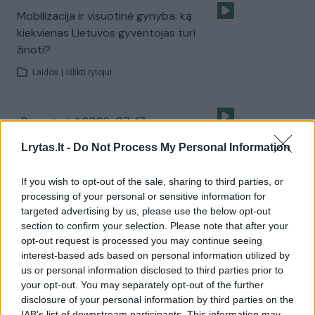
Mobilizacija ir visuotinė gynyba: ką
kiekvienas Lietuvos gyventojas turi
žinoti?
Laidos
|
Išlikti rytojui
„Reporteris“ 2026-07-17
Laidos
|
Reporteris
Lrytas.lt -
Do Not Process My Personal Information
If you wish to opt-out of the sale, sharing to third parties, or
Iki galo nesupranta, kodėl V. Zelenskis
processing of your personal or sensitive information for
atleido gynybos ministrą: įvardijo vieną iš
targeted advertising by us, please use the below opt-out
versijų
section to confirm your selection. Please note that after your
opt-out request is processed you may continue seeing
Laidos
|
Nauja diena
interest-based ads based on personal information utilized by
us or personal information disclosed to third parties prior to
your opt-out. You may separately opt-out of the further
Paaiškino, kas vyksta dėl Seimo Kultūros
disclosure of your personal information by third parties on the
IAB’s list of downstream participants. This information may