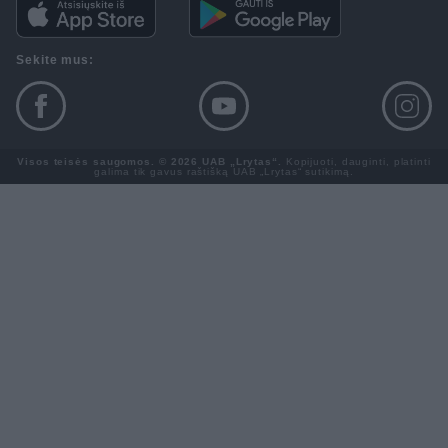
Sekite mus:
Visos teisės saugomos. © 2026 UAB „Lrytas“.
Kopijuoti, dauginti, platinti
galima tik gavus raštišką UAB „Lrytas“ sutikimą.