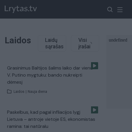
Laidos
Laidų
Visi
sąrašas
įrašai
Grasinimus Baltijos šalims laiko dar vienu
V. Putino mygtuku: bando nukreipti
dėmesį
Laidos
|
Nauja diena
Paskelbus, kad pagal infliacijos lygį
Lietuva – antroje vietoje ES, ekonomistas
ramina: tai natūralu