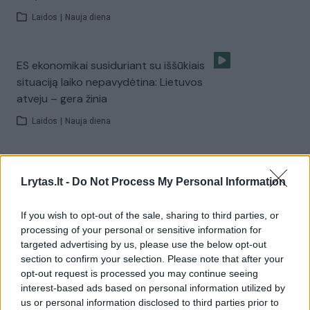
Laidos
|
Nauja diena
ES ekonomikai susiduriant su iššūkiais
situaciją laiko nepavydėtina: Lietuvos
atveju – gera žinia
Laidos
|
Nauja diena
Įtampai Vyriausybėje neatslūgstant
Lrytas.lt -
Do Not Process My Personal Information
pateikė galimus LSDP tikslus:
valdantiesiems tai naudinga
If you wish to opt-out of the sale, sharing to third parties, or
Laidos
|
Nauja diena
processing of your personal or sensitive information for
targeted advertising by us, please use the below opt-out
section to confirm your selection. Please note that after your
„Vasara ant piliakalnio“: Molėtai, Anykščiai
opt-out request is processed you may continue seeing
interest-based ads based on personal information utilized by
ir Utena – ką nuveikti šiuose miestuose?
us or personal information disclosed to third parties prior to