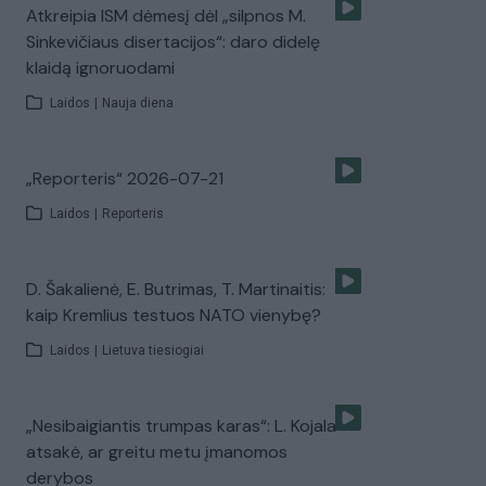
Atkreipia ISM dėmesį dėl „silpnos M.
Sinkevičiaus disertacijos“: daro didelę
klaidą ignoruodami
Laidos
|
Nauja diena
„Reporteris“ 2026-07-21
Laidos
|
Reporteris
D. Šakalienė, E. Butrimas, T. Martinaitis:
kaip Kremlius testuos NATO vienybę?
Laidos
|
Lietuva tiesiogiai
„Nesibaigiantis trumpas karas“: L. Kojala
atsakė, ar greitu metu įmanomos
derybos