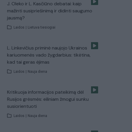
J. Oleko ir L. Kasčiūno debatai: kaip
mažinti susipriešinimą ir didinti saugumo
jausmą?
Laidos
|
Lietuva tiesiogiai
L. Linkevičius priminė naujojo Ukrainos
kariuomenės vado žygdarbius: tikėtina,
kad tai geras ėjimas
Laidos
|
Nauja diena
Kritikuoja informacijos pateikimą dėl
Rusijos grėsmės: eiliniam žmogui sunku
susiorientuoti
Laidos
|
Nauja diena