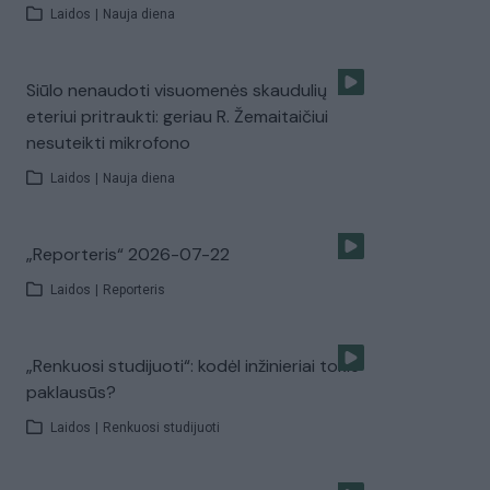
Laidos
|
Nauja diena
Siūlo nenaudoti visuomenės skaudulių
eteriui pritraukti: geriau R. Žemaitaičiui
nesuteikti mikrofono
Laidos
|
Nauja diena
„Reporteris“ 2026-07-22
Laidos
|
Reporteris
„Renkuosi studijuoti“: kodėl inžinieriai tokie
paklausūs?
Laidos
|
Renkuosi studijuoti