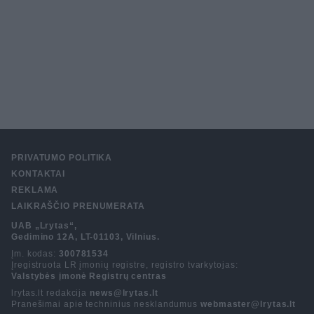
PRIVATUMO POLITIKA
KONTAKTAI
REKLAMA
LAIKRAŠČIO PRENUMERATA
UAB „Lrytas“,
Gedimino 12A, LT-01103, Vilnius.
Įm. kodas:
300781534
Įregistruota LR įmonių registre, registro tvarkytojas:
Valstybės įmonė Registrų centras
lrytas.lt redakcija
news@lrytas.lt
Pranešimai apie techninius nesklandumus
webmaster@lrytas.lt