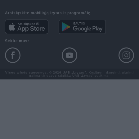
Atsisiųskite mobiliąją lrytas.lt programėlę
Sekite mus:
Visos teisės saugomos. © 2026 UAB „Lrytas“.
Kopijuoti, dauginti, platinti
galima tik gavus raštišką UAB „Lrytas“ sutikimą.