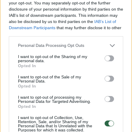
Laidos
|
Vasara ant piliakalnio
your opt-out. You may separately opt-out of the further
disclosure of your personal information by third parties on the
IAB’s list of downstream participants. This information may
„Reporteris“ 2026-07-20
also be disclosed by us to third parties on the
IAB’s List of
Downstream Participants
that may further disclose it to other
Laidos
|
Reporteris
third parties.
Personal Data Processing Opt Outs
A. Mazuronis, E. Gentvilas, T. Prajara: ar ir
I want to opt-out of the Sharing of my
premjeras – politinis netyčiukas?
personal data.
Opted In
Laidos
|
Lietuva tiesiogiai
I want to opt-out of the Sale of my
Personal Data.
Opted In
„Sveikatos kodas“. Nuovargis,
sąnarių skausmas ir priešuždegiminė
I want to opt-out of processing my
Personal Data for Targeted Advertising.
mityba
Opted In
Laidos
|
Sveikatos kodas
I want to opt-out of Collection, Use,
Retention, Sale, and/or Sharing of my
Personal Data that Is Unrelated with the
Purposes for which it was collected.