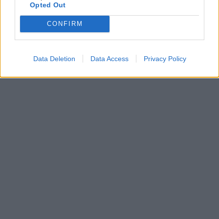
Opted Out
...
‹
›
1
2
3
4
5
6
7
8
CONFIRM
Data Deletion
Data Access
Privacy Policy