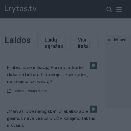
Laidos
Laidų
Visi
sąrašas
įrašai
Prabilo apie infliaciją Europoje: kodėl
didesnė būtent Lietuvoje ir kiek rudenį
mokėsime už maistą?
Laidos
|
Nauja diena
„Man atrodė nelogiška“: prakalbo apie
galimus neva veikusio CŽV kalėjimo faktus
ir kyšius