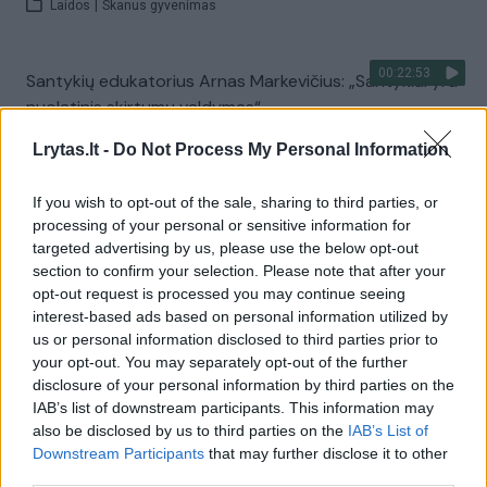
Laidos
|
Skanus gyvenimas
00:22:53
Santykių edukatorius Arnas Markevičius: „Santykiai yra
nuolatinis skirtumų valdymas“
Laidos
|
Skanus gyvenimas
Lrytas.lt -
Do Not Process My Personal Information
If you wish to opt-out of the sale, sharing to third parties, or
00:22:59
Miglė Saldukė: „Nors vaikystę leidau tarp krepšinio
processing of your personal or sensitive information for
žvaigždžių, tėvai mokino, kad visi žmonės yra lygūs“
targeted advertising by us, please use the below opt-out
section to confirm your selection. Please note that after your
Laidos
|
Skanus gyvenimas
opt-out request is processed you may continue seeing
interest-based ads based on personal information utilized by
us or personal information disclosed to third parties prior to
00:22:41
Mikaitis apie keliones, sveikatos bėdas ir santykius:
your opt-out. You may separately opt-out of the further
„Esu sunkiai sugyvenamas“
disclosure of your personal information by third parties on the
IAB’s list of downstream participants. This information may
Laidos
|
Skanus gyvenimas
also be disclosed by us to third parties on the
IAB’s List of
Downstream Participants
that may further disclose it to other
third parties.
00:20:22