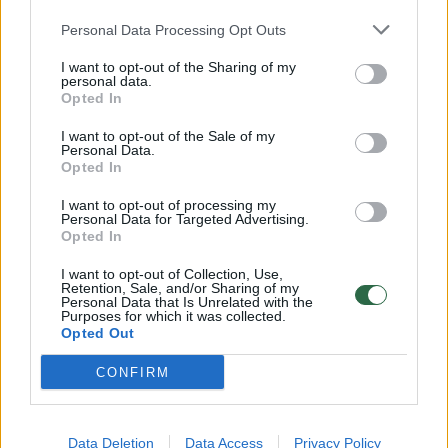
Monika Falcon apie artimą ryšį su mama: „Nuo
vaikystės svajojau būti tokia kaip ji“
Personal Data Processing Opt Outs
Laidos
|
Skanus gyvenimas
I want to opt-out of the Sharing of my
personal data.
Opted In
00:21:37
Balyje antruosius namus atradusi Monika Poškutė:
I want to opt-out of the Sale of my
Personal Data.
„Nenoriu laukti to gyvenimo“ (2026-04-11)
Opted In
Laidos
|
Skanus gyvenimas
I want to opt-out of processing my
Personal Data for Targeted Advertising.
Opted In
00:21:39
Išlaužo parapijos klebonas Vilius Sikorskas: „Kaimo
I want to opt-out of Collection, Use,
žmoguje matau Lietuvos ateitį“ (2026-04-04)
Retention, Sale, and/or Sharing of my
Personal Data that Is Unrelated with the
Laidos
|
Skanus gyvenimas
Purposes for which it was collected.
Opted Out
CONFIRM
00:19:53
„IKI šefų kovos. Desertai“ nugalėtojas: „Jeigu turiu
palaikymą – galiu kalnus nuversti“ (2026-03-28)
Laidos
|
Skanus gyvenimas
Data Deletion
Data Access
Privacy Policy