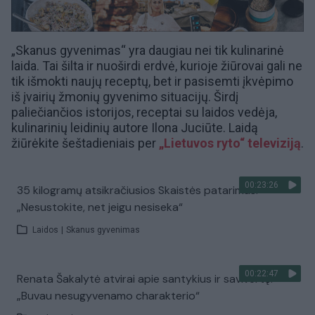
„Skanus gyvenimas“ yra daugiau nei tik kulinarinė
laida. Tai šilta ir nuoširdi erdvė, kurioje žiūrovai gali ne
tik išmokti naujų receptų, bet ir pasisemti įkvėpimo
iš įvairių žmonių gyvenimo situacijų. Širdį
paliečiančios istorijos, receptai su laidos vedėja,
kulinarinių leidinių autore Ilona Juciūte. Laidą
žiūrėkite šeštadieniais per
„Lietuvos ryto“ televiziją
.
00:23:26
35 kilogramų atsikračiusios Skaistės patarimas:
„Nesustokite, net jeigu nesiseka“
Laidos
|
Skanus gyvenimas
00:22:47
Renata Šakalytė atvirai apie santykius ir savivertę:
„Buvau nesugyvenamo charakterio“