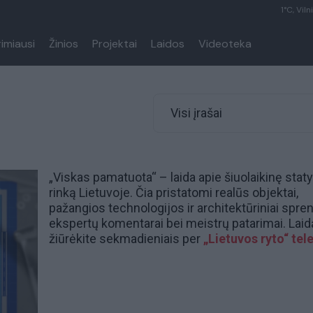
1°C, Viln
rimiausi
Žinios
Projektai
Laidos
Videoteka
Visi įrašai
„Viskas pamatuota“ – laida apie šiuolaikinę stat
rinką Lietuvoje. Čia pristatomi realūs objektai,
pažangios technologijos ir architektūriniai spre
ekspertų komentarai bei meistrų patarimai. Laid
žiūrėkite sekmadieniais per
„Lietuvos ryto“ tele