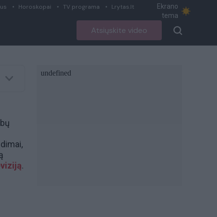
Ekrano
ius
Horoskopai
TV programa
Lrytas.lt
tema
Atsiųskite video
ybų
ndimai,
ą
viziją
.