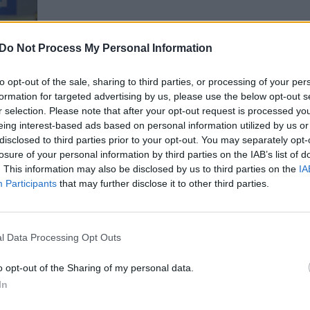
Do Not Process My Personal Information
00:21:49
00:21
amatuota“. Greitas ir
„Viskas pamatuota“. Namas-
s terasos atnaujinimas
konstruktorius bei modernios
to opt-out of the sale, sharing to third parties, or processing of your per
t meistrų
pavėsinės
formation for targeted advertising by us, please use the below opt-out s
r selection. Please note that after your opt-out request is processed y
Viskas pamatuota
Laidos
|
Viskas pamatuota
eing interest-based ads based on personal information utilized by us or
disclosed to third parties prior to your opt-out. You may separately opt-
losure of your personal information by third parties on the IAB’s list of
00:22:14
00:22
amatuota“. Granulinė
„Viskas pamatuota“. Įtempia
. This information may also be disclosed by us to third parties on the
IA
nga ir statybų tvarkos
lubos ir namas per 7 dienas
Participants
that may further disclose it to other third parties.
tika
Laidos
|
Viskas pamatuota
Viskas pamatuota
l Data Processing Opt Outs
00:21:52
00:21
o opt-out of the Sharing of my personal data.
amatuota“. Kaip pačiam
„Viskas pamatuota“. Garažo
In
rengti paslėptą LED
įrengimas ir egzotinė mediena
mą?
terasoje