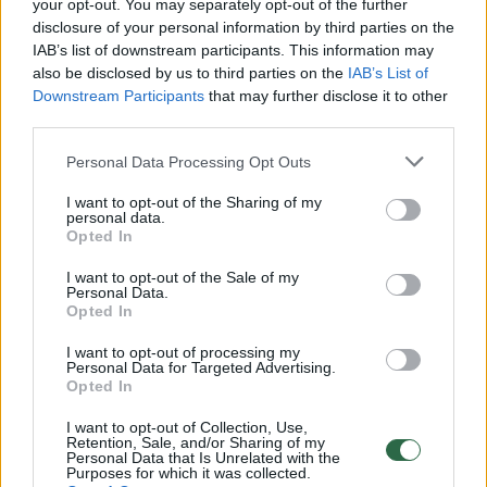
your opt-out. You may separately opt-out of the further
00:05:10
Dalia Teišerskytė išdavė, kiek laiko per dieną praleidžia
disclosure of your personal information by third parties on the
prie veidrodžio
IAB’s list of downstream participants. This information may
also be disclosed by us to third parties on the
IAB’s List of
Žinios
|
Gyvenimo būdas
Downstream Participants
that may further disclose it to other
third parties.
00:04:45
Liveta ir Petras Kazlauskai atskleidė, kaip sprendžia
Personal Data Processing Opt Outs
ginčus namuose
I want to opt-out of the Sharing of my
personal data.
Žinios
|
Gyvenimo būdas
Opted In
I want to opt-out of the Sale of my
Personal Data.
00:02:59
Kaltinimų iš Aurelijaus Verygos sulaukęs Antanas
Opted In
Matulas davė atsaką
I want to opt-out of processing my
Žinios
|
Lietuvos diena
Personal Data for Targeted Advertising.
Opted In
I want to opt-out of Collection, Use,
00:00:55
Pasaulyje ypatingo pripažinimo sulaukė dvi lietuvės
Retention, Sale, and/or Sharing of my
Personal Data that Is Unrelated with the
Purposes for which it was collected.
Žinios
|
Pramogos