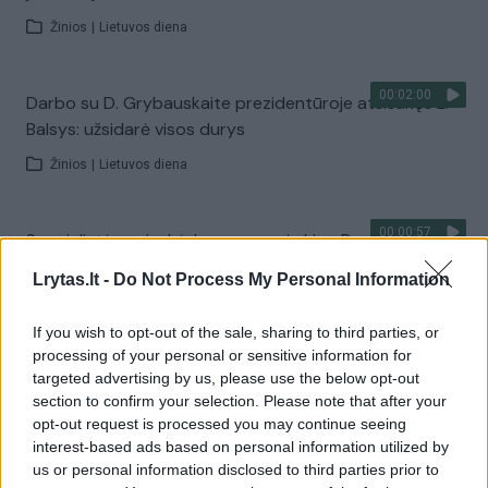
Žinios
|
Lietuvos diena
00:02:00
Darbo su D. Grybauskaite prezidentūroje atsisakęs L.
Balsys: užsidarė visos durys
Žinios
|
Lietuvos diena
00:00:57
Specialistė pasisakė, ką mano apie Lino Pernavo anglų
kalbos kursus
Lrytas.lt -
Do Not Process My Personal Information
Žinios
|
Pramogos
If you wish to opt-out of the sale, sharing to third parties, or
processing of your personal or sensitive information for
00:05:03
Viena garsiausių Lietuvos pensininkių: mes esame kaip
targeted advertising by us, please use the below opt-out
šiukšlės
section to confirm your selection. Please note that after your
opt-out request is processed you may continue seeing
Žinios
|
Lietuvos diena
interest-based ads based on personal information utilized by
us or personal information disclosed to third parties prior to