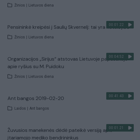
Žinios
|
Lietuvos diena
00:01:22
Pensininkė kreipėsi į Saulių Skvernelį: tai yra neteisybė
Žinios
|
Lietuvos diena
00:04:52
Organizacijos „Sirijus“ atstovas Lietuvoje papasakojo
apie ryšius su M. Puidoku
Žinios
|
Lietuvos diena
00:41:43
Ant bangos 2019-02-20
Laidos
|
Ant bangos
00:01:21
Žuvusios manekenės dėdė pateikė versiją apie
įtariamojo mediko bendrininkus