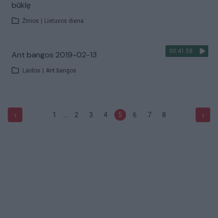
būklę
Žinios
|
Lietuvos diena
00:41:58
Ant bangos 2019-02-13
Laidos
|
Ant bangos
...
‹
›
1
2
3
4
5
6
7
8