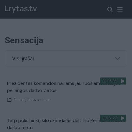
Sensacija
Visi įrašai
00:05:08
Prezidentės komandos nariams jau ruošiamos naujos ir
pelningos darbo vietos
Žinios
|
Lietuvos diena
00:02:29
Tarp policininkų kilo skandalas dėl Lino Pernavo veiklos
darbo metu