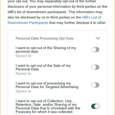
your opt-out. You may separately opt-out of the further
00:43:01
Ant bangos 2019-04-10
disclosure of your personal information by third parties on the
IAB’s list of downstream participants. This information may
Laidos
|
Ant bangos
also be disclosed by us to third parties on the
IAB’s List of
Downstream Participants
that may further disclose it to other
third parties.
00:01:34
I. Starošaitė pasakė, kodėl dažniausiai prieš koncertus
pykstasi su Ž. Žvaguliu
Personal Data Processing Opt Outs
Žinios
|
Gyvenimo būdas
I want to opt-out of the Sharing of my
personal data.
Opted In
00:01:06
Gabrielė Rutkauskienė-Vasha atskleidė, kodėl taip ilgai
I want to opt-out of the Sale of my
Personal Data.
tylėjo apie skyrybas su vyru
Opted In
Žinios
|
Gyvenimo būdas
I want to opt-out of processing my
Personal Data for Targeted Advertising.
Opted In
00:01:30
Devynių kilogramų atsikračiusi Irena Starošaitė įvardijo,
I want to opt-out of Collection, Use,
ką valgė
Retention, Sale, and/or Sharing of my
Personal Data that Is Unrelated with the
Purposes for which it was collected.
Žinios
|
Gyvenimo būdas