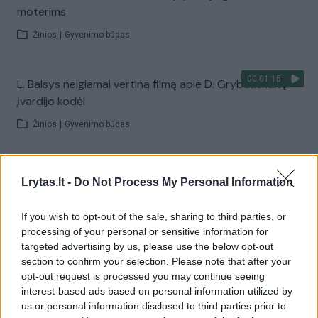
moterims
Žinios
|
Gyvenimo būdas
00:01:15
L. Balsys neigiamai vertina filmą apie D. Grybauskaitę:
įvardijo kodėl
Žinios
|
Gyvenimo būdas
00:01:05
Grupės „2 Donatai“ narys nustebino: pasakė, kokia jo
Lrytas.lt -
Do Not Process My Personal Information
specialybė
Žinios
|
Gyvenimo būdas
If you wish to opt-out of the sale, sharing to third parties, or
processing of your personal or sensitive information for
targeted advertising by us, please use the below opt-out
00:43:08
Ant bangos 2019-04-17
section to confirm your selection. Please note that after your
opt-out request is processed you may continue seeing
Laidos
|
Ant bangos
interest-based ads based on personal information utilized by
us or personal information disclosed to third parties prior to