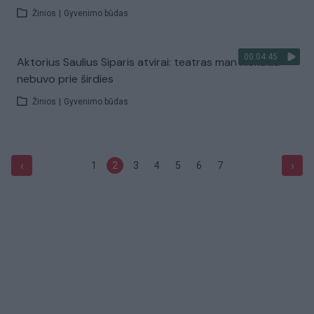
Žinios
|
Gyvenimo būdas
00:04:45
Aktorius Saulius Siparis atvirai: teatras man niekada
nebuvo prie širdies
Žinios
|
Gyvenimo būdas
‹
›
1
2
3
4
5
6
7