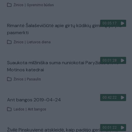
Žinios
|
Gyvenimo būdas
00:05:17
Rimantė Šalaševičiūtė apie girtų kūdikių gimimą: jie yra
pasmerkti
Žinios
|
Lietuvos diena
00:01:28
Suaukota milžiniška suma nuniokotai Paryžiaus Dievo
Motinos katedrai
Žinios
|
Pasaulis
00:42:22
Ant bangos 2019-04-24
Laidos
|
Ant bangos
00:01:22
Živilė Pinskuvienė atskleidė, kaip padėjo geriančioms