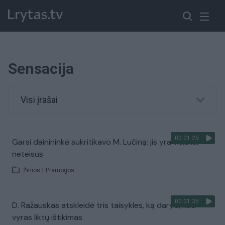
Sensacija
Visi įrašai
00:01:25
Garsi dainininkė sukritikavo M. Lučiną: jis yra visiškai
neteisus
Žinios
|
Pramogos
00:01:35
D. Ražauskas atskleidė tris taisykles, ką daryti, kad
vyras liktų ištikimas