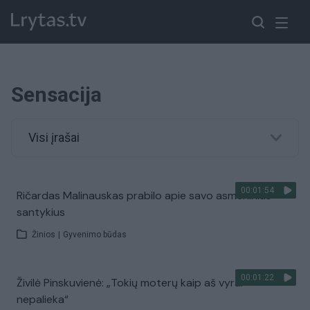
Sensacija
Visi įrašai
00:01:54
Ričardas Malinauskas prabilo apie savo asmeninius
santykius
Žinios
|
Gyvenimo būdas
00:01:22
Živilė Pinskuvienė: „Tokių moterų kaip aš vyrai
nepalieka“