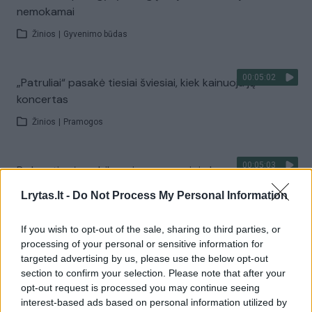
nemokamai
Žinios
|
Gyvenimo būdas
00:05:02
„Patruliai“ pasakė tiesiai šviesiai, kiek kainuoja jų
koncertas
Žinios
|
Pramogos
00:05:03
R. Janutienė prabilo apie savo naujoje knygoje
atskleidžiamas paslaptis
Lrytas.lt -
Do Not Process My Personal Information
Žinios
|
Gyvenimo būdas
If you wish to opt-out of the sale, sharing to third parties, or
processing of your personal or sensitive information for
00:04:39
Petras Gražulis rėžė, koks jo tikslas siekiant Lietuvos
targeted advertising by us, please use the below opt-out
prezidento posto
section to confirm your selection. Please note that after your
opt-out request is processed you may continue seeing
Žinios
|
Lietuvos diena
interest-based ads based on personal information utilized by