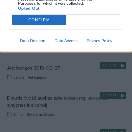
namo Klaipėdoje
Purposes for which it was collected.
Opted Out
Žinios
|
Gyvenimo būdas
CONFIRM
00:00:55
E. Dragūno įrašas socialiniame tinkle gerbėjus
prajuokino iki ašarų
Data Deletion
Data Access
Privacy Policy
Žinios
|
Pramogos
00:42:23
Ant bangos 2019-02-27
Laidos
|
Ant bangos
00:03:58
Eimutis Kvoščiauskas apie aktorystę, vaikystės
svajones ir alkoholį
Žinios
|
Gyvenimo būdas