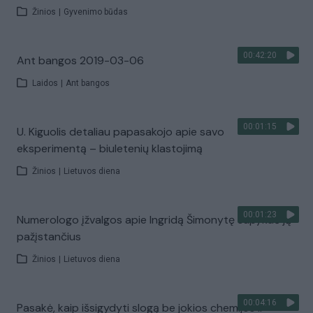
Žinios
|
Gyvenimo būdas
00:42:20
Ant bangos 2019-03-06
Laidos
|
Ant bangos
00:01:15
U. Kiguolis detaliau papasakojo apie savo
eksperimentą – biuletenių klastojimą
Žinios
|
Lietuvos diena
00:01:23
Numerologo įžvalgos apie Ingridą Šimonytę supykdė ją
pažįstančius
Žinios
|
Lietuvos diena
00:04:16
Pasakė, kaip išsigydyti slogą be jokios chemijos ir