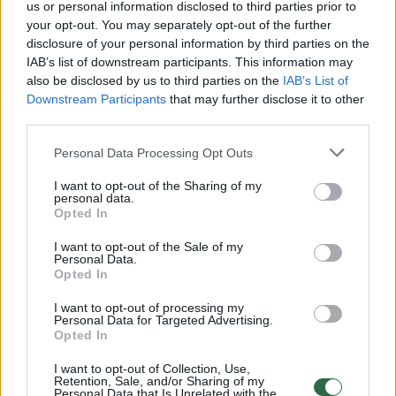
us or personal information disclosed to third parties prior to
your opt-out. You may separately opt-out of the further
00:02:45
Bandė pritaikyti draudimą šunims, o dabar – tą patį
disclosure of your personal information by third parties on the
taikys žmonėms
IAB’s list of downstream participants. This information may
also be disclosed by us to third parties on the
IAB’s List of
Žinios
|
Lietuvos diena
Downstream Participants
that may further disclose it to other
third parties.
00:01:35
Kandidato į prezidentus biografijos detalės kelia
Personal Data Processing Opt Outs
nerimą
I want to opt-out of the Sharing of my
personal data.
Žinios
|
Lietuvos diena
Opted In
I want to opt-out of the Sale of my
Personal Data.
00:04:11
Rūta Janutienė: sulaikytų advokatų ir teisėjų sąraše
Opted In
dar trūksta pavardžių
I want to opt-out of processing my
Žinios
|
Lietuvos diena
Personal Data for Targeted Advertising.
Opted In
I want to opt-out of Collection, Use,
00:01:32
Suskaičiavo, kiek Natalija Bunkė užsidirbo iš parduoto
Retention, Sale, and/or Sharing of my
Personal Data that Is Unrelated with the