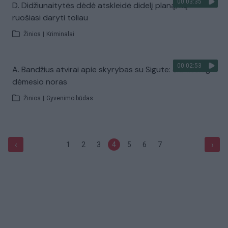
00:03:35
D. Didžiunaitytės dėdė atskleidė didelį planą, ką
ruošiasi daryti toliau
Žinios
|
Kriminalai
00:02:53
A. Bandžius atvirai apie skyrybas su Sigute: čia tiesiog
dėmesio noras
Žinios
|
Gyvenimo būdas
‹
›
1
2
3
4
5
6
7