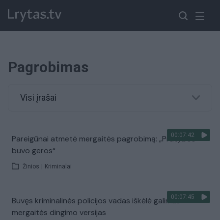
Pagrobimas
Visi įrašai
00:07:42
Pareigūnai atmetė mergaitės pagrobimą: „Pratybos
buvo geros“
Žinios
|
Kriminalai
00:07:45
Buvęs kriminalinės policijos vadas iškėlė galimas
mergaitės dingimo versijas