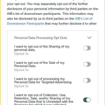
your opt-out. You may separately opt-out of the further
disclosure of your personal information by third parties on the
00:01:06
Tokie įsibrovėlės veiksmai šokiravo internautus – to
IAB’s list of downstream participants. This information may
nesitikėjo niekas
also be disclosed by us to third parties on the
IAB’s List of
Downstream Participants
that may further disclose it to other
Žinios
|
Augintinis
third parties.
Personal Data Processing Opt Outs
00:00:50
Pasaulį sukrėtė nužudymo mįslė: žurnalistas įėjo į
konsulatą ir nebeišėjo
I want to opt-out of the Sharing of my
personal data.
Opted In
Žinios
|
Pasaulis
I want to opt-out of the Sale of my
Personal Data.
00:00:42
Minia gyvus sudegino vaikų grobimu kaltinamus vyrus
Opted In
Žinios
|
Pasaulis
I want to opt-out of processing my
Personal Data for Targeted Advertising.
Opted In
00:01:52
JAV oro linijų darbuotojas pagrobė ir sudaužė keleivinį
I want to opt-out of Collection, Use,
Retention, Sale, and/or Sharing of my
lėktuvą
Personal Data that Is Unrelated with the
Purposes for which it was collected.