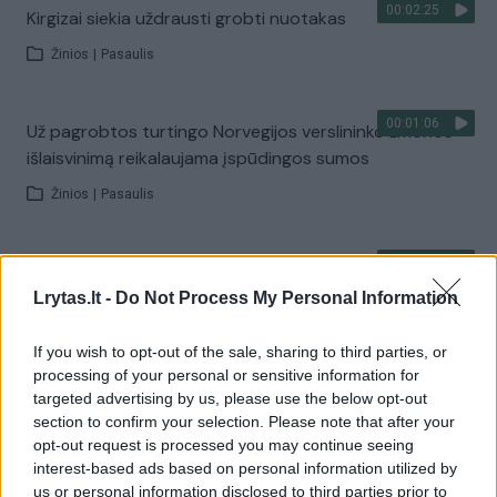
00:02:25
Kirgizai siekia uždrausti grobti nuotakas
Žinios
|
Pasaulis
00:01:06
Už pagrobtos turtingo Norvegijos verslininko žmonos
išlaisvinimą reikalaujama įspūdingos sumos
Žinios
|
Pasaulis
00:01:23
Išlaisvinta garsaus rašytojo giminaitė, nelaisvėje
prabuvusi 4 mėnesius
Lrytas.lt -
Do Not Process My Personal Information
Žinios
|
Pasaulis
If you wish to opt-out of the sale, sharing to third parties, or
processing of your personal or sensitive information for
targeted advertising by us, please use the below opt-out
00:00:48
Iš mokyklos pagrobti 79 vaikai, o sukrėsti tėvai
section to confirm your selection. Please note that after your
nesulaukia atsakymų
opt-out request is processed you may continue seeing
interest-based ads based on personal information utilized by
Žinios
|
Pasaulis
us or personal information disclosed to third parties prior to