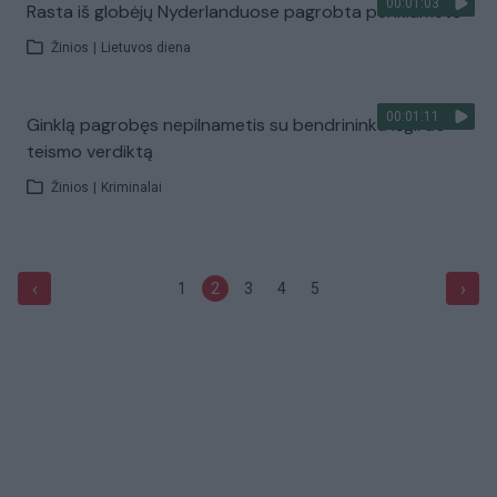
00:01:03
Rasta iš globėjų Nyderlanduose pagrobta penkiametė
Žinios
|
Lietuvos diena
00:01:11
Ginklą pagrobęs nepilnametis su bendrininku išgirdo
teismo verdiktą
Žinios
|
Kriminalai
‹
›
1
2
3
4
5