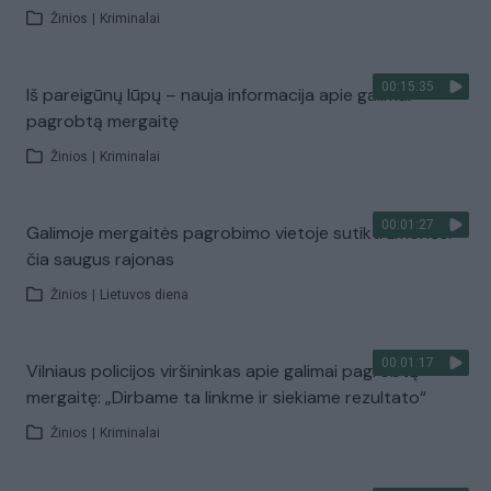
Žinios
|
Kriminalai
00:15:35
Iš pareigūnų lūpų – nauja informacija apie galimai
pagrobtą mergaitę
Žinios
|
Kriminalai
00:01:27
Galimoje mergaitės pagrobimo vietoje sutikti žmonės:
čia saugus rajonas
Žinios
|
Lietuvos diena
00:01:17
Vilniaus policijos viršininkas apie galimai pagrobtą
mergaitę: „Dirbame ta linkme ir siekiame rezultato“
Žinios
|
Kriminalai