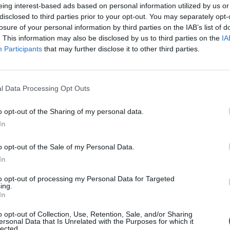
ndė pagrobti 13-metę
islamistų pagrobta mergaitė
eing interest-based ads based on personal information utilized by us or
disclosed to third parties prior to your opt-out. You may separately opt-
Pasaulis
Žinios
|
Pasaulis
losure of your personal information by third parties on the IAB’s list of
. This information may also be disclosed by us to third parties on the
IA
Participants
that may further disclose it to other third parties.
laipėdiškį virėją gauja
Pareigūnai žaibiškai sulaikė st
au kurį laiką
pagrobusius asmenis
Lietuvos diena
Žinios
|
Kriminalai
l Data Processing Opt Outs
o opt-out of the Sharing of my personal data.
 lietuvės pagrobęs
Laiminga istorija: šuo pas šeim
In
is indas nutraukė tylą
sugrįžo po 2 metų
o opt-out of the Sale of my Personal Data.
Lietuvos diena
Žinios
|
Augintinis
In
to opt-out of processing my Personal Data for Targeted
aisvę ištvėrę jūrininkai grįžo
Piratų pagrobti jūrininkai pagal
ing.
In
laisvi
Lietuvos diena
Žinios
|
Svarbi žinia
o opt-out of Collection, Use, Retention, Sale, and/or Sharing
ersonal Data that Is Unrelated with the Purposes for which it
lected.