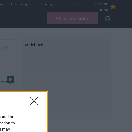
Ekrano
ius
Horoskopai
TV programa
Lrytas.lt
tema
Atsiųskite video
 namų
sonal or
ection to
 metus
ou may