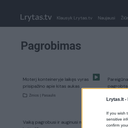
Klausyk Lrytas.tv
Naujausi
Žiū
Pagrobimas
Moterį konteineryje laikęs vyras
Pareigūna
prisipažino apie kitas aukas
pagrobtą 
moterį
Žinios
|
Pasaulis
Lrytas.lt -
Žinios
|
If you wish 
sensitive in
Vaiką pagrobusi ir auginusi moteris
JAV psichi
confirm you