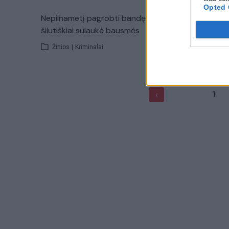
Opted 
Nepilnametį pagrobti bandę
Bagažinėj
šilutiškiai sulaukė bausmės
pretenzij
Žinios
|
Kriminalai
Žinios
|
1
‹