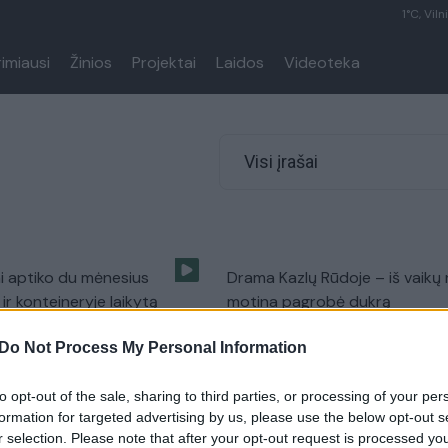
1°C, Viln
rimiausi
Žinios
Projektai
Laidos
Videoteka
Visi įrašai
i aptiko du mėnesius
Drama Kazlų Rūdoje – iš vaikų
ir konteineryje laikytą
motina pagrobė dukrą
Žinios
|
Lietuvos diena
Do Not Process My Personal Information
Pasaulis
to opt-out of the sale, sharing to third parties, or processing of your per
formation for targeted advertising by us, please use the below opt-out s
kos sutrikimų turintis
Išgelbėta daugiau kaip dvejus
r selection. Please note that after your opt-out request is processed y