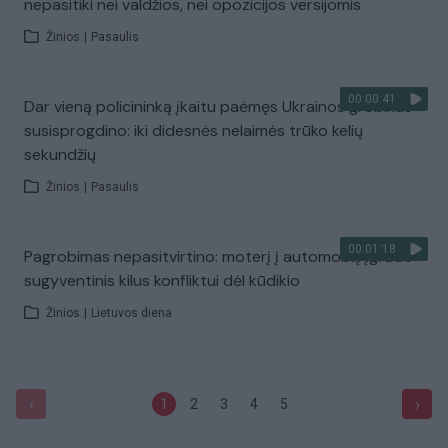
nepasitiki nei valdžios, nei opozicijos versijomis
Žinios
|
Pasaulis
00:00:41
Dar vieną policininką įkaitu paėmęs Ukrainos grobikas
susisprogdino: iki didesnės nelaimės trūko kelių
sekundžių
Žinios
|
Pasaulis
00:01:18
Pagrobimas nepasitvirtino: moterį į automobilį įgrūdo
sugyventinis kilus konfliktui dėl kūdikio
Žinios
|
Lietuvos diena
‹
›
1
2
3
4
5