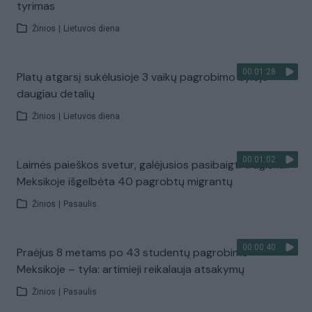
tyrimas
Žinios
|
Lietuvos diena
00:01:28
Platų atgarsį sukėlusioje 3 vaikų pagrobimo byloje –
daugiau detalių
Žinios
|
Lietuvos diena
00:01:02
Laimės paieškos svetur, galėjusios pasibaigti tragiškai:
Meksikoje išgelbėta 40 pagrobtų migrantų
Žinios
|
Pasaulis
00:00:40
Praėjus 8 metams po 43 studentų pagrobimo
Meksikoje – tyla: artimieji reikalauja atsakymų
Žinios
|
Pasaulis