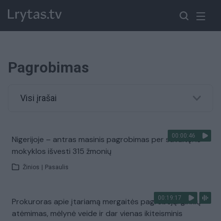
Pagrobimas
Visi įrašai
00:00:46
Nigerijoje – antras masinis pagrobimas per savaitę: iš
mokyklos išvesti 315 žmonių
Žinios
|
Pasaulis
00:19:17
Prokuroras apie įtariamą mergaitės pagrėbėją: ginklų
atėmimas, mėlynė veide ir dar vienas ikiteisminis