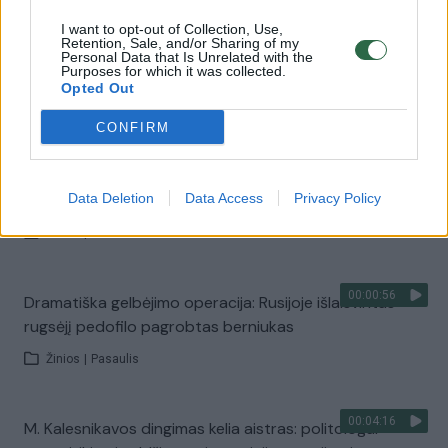
00:00:35
Pradėtas ikiteisminis tyrimas dėl pagrobto vyro:
I want to opt-out of Collection, Use,
Retention, Sale, and/or Sharing of my
neatmetama, kad tai galėjo būti melagingas
Personal Data that Is Unrelated with the
Purposes for which it was collected.
pranešimas
Opted Out
Žinios
|
Lietuvos diena
CONFIRM
00:00:33
Nigerijoje iš mokyklos pagrobta daugiau kaip 300
mergaičių: išpuolį surengė ginkluoti banditai
Data Deletion
Data Access
Privacy Policy
Žinios
|
Pasaulis
00:00:56
Dramatiška gelbėjimo operacija: Rusijoje išlaisvintas
rugsėjį pedofilo pagrobtas berniukas
Žinios
|
Pasaulis
00:04:16
M. Kalesnikavos dingimas kelia aistras: politologai