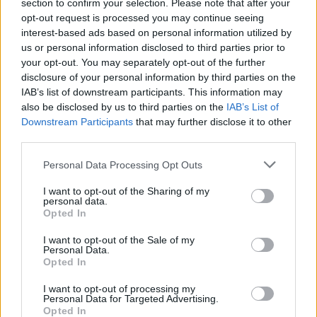
section to confirm your selection. Please note that after your
opt-out request is processed you may continue seeing
Žinios
|
Pasaulis
interest-based ads based on personal information utilized by
us or personal information disclosed to third parties prior to
your opt-out. You may separately opt-out of the further
00:01:20
Masinė galbėjimo operacija JAV: ankštame name
disclosure of your personal information by third parties on the
aptiko 90 pagrobtųjų – įtariama žmonių kontrabanda
IAB’s list of downstream participants. This information may
also be disclosed by us to third parties on the
IAB’s List of
Žinios
|
Pasaulis
Downstream Participants
that may further disclose it to other
third parties.
00:02:34
Pagrobtas vaikas po 32 metų surado savo šeimą:
Personal Data Processing Opt Outs
vyras išviliojo trimetį iš kiemo siūlydamas saldainių
I want to opt-out of the Sharing of my
Žinios
|
Gyvenimo būdas
personal data.
Opted In
I want to opt-out of the Sale of my
00:00:42
Išvaduotos iš internatinės mokyklos pagrobtos 279
Personal Data.
moksleivės: banditus išdavė jų bendrai
Opted In
Žinios
|
Pasaulis
I want to opt-out of processing my
Personal Data for Targeted Advertising.
Opted In