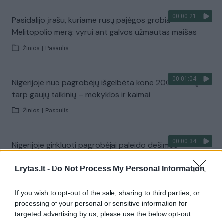
00:00:21
Pasidalijo įrašu, kuriame rusų pajėgos grobia
Melitopolio merą: vyrui ant galvos užmautas maišas
Žinios
|
Pasaulis
00:01:04
Nigerijoje nuo pagrobėjų išgelbėta kone 200 žmonių:
tarp gaujų taikinių – mokyklos ir kaimai
Žinios
|
Pasaulis
00:00:34
Nigerijoje ginkluoti pagrobėjai paleido dešimtis
pagrobtų mokinių: šeši žuvo nelaisvėje
Lrytas.lt -
Do Not Process My Personal Information
Žinios
|
Pasaulis
If you wish to opt-out of the sale, sharing to third parties, or
processing of your personal or sensitive information for
00:00:42
Šokiruojantys vaizdai: viešoje vietoje vyras pagrobė
targeted advertising by us, please use the below opt-out
mažametį vaiką