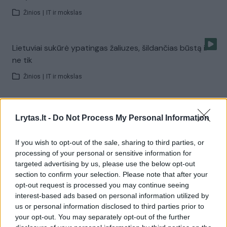
Žinios
|
IT ir mokslas
Lietuviai sukūrė ypatingas žaliuzes, šildančias būstą ir
ne tik
Žinios
|
IT ir mokslas
Išmanusis būstas parinks temperatūrą ir jums užmigus
Lrytas.lt -
Do Not Process My Personal Information
išjungs TV
Žinios
|
IT ir mokslas
If you wish to opt-out of the sale, sharing to third parties, or
processing of your personal or sensitive information for
targeted advertising by us, please use the below opt-out
Lietuvio išradimas gali išgelbėti tūkstančius gyvybių
section to confirm your selection. Please note that after your
opt-out request is processed you may continue seeing
Žinios
|
IT ir mokslas
interest-based ads based on personal information utilized by
us or personal information disclosed to third parties prior to
your opt-out. You may separately opt-out of the further