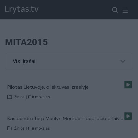
MITA2015
Visi įrašai
Pilotas Lietuvoje, o lėktuvas Izraelyje
Žinios
|
IT ir mokslas
Kas bendro tarp Marilyn Monroe ir bepiločio orlaivio?
Žinios
|
IT ir mokslas