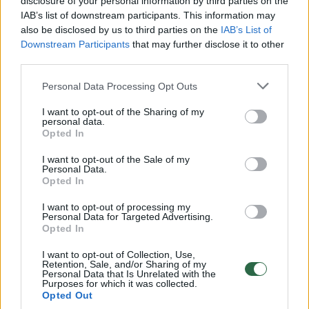
Lietuviai sukūrė pasaulyje unikalų kaulo pakaitalą
disclosure of your personal information by third parties on the
IAB’s list of downstream participants. This information may
Žinios
|
IT ir mokslas
also be disclosed by us to third parties on the
IAB’s List of
Downstream Participants
that may further disclose it to other
third parties.
Lietuvių sukurtas prietaisas informuos, ar mankšta
duoda efektą
Personal Data Processing Opt Outs
Žinios
|
IT ir mokslas
I want to opt-out of the Sharing of my
personal data.
Opted In
Lietuvių inovacijos medicinoje, kuriančios džiaugsmą
I want to opt-out of the Sale of my
Personal Data.
sergantiems
Opted In
Žinios
|
IT ir mokslas
I want to opt-out of processing my
Personal Data for Targeted Advertising.
Opted In
Maisto atliekos. Ar galima jas valgyti?
I want to opt-out of Collection, Use,
Retention, Sale, and/or Sharing of my
Žinios
|
IT ir mokslas
Personal Data that Is Unrelated with the
Purposes for which it was collected.
Opted Out