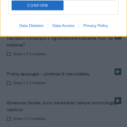
Inovatyvus maistas ant kiekvieno stalo. Kuo jis
CONFIRM
geresnis?
Žinios
|
IT ir mokslas
Data Deletion
Data Access
Privacy Policy
Gardžios inovacijos ir egzistencinė kulinarija. Kuo tai
stebina?
Žinios
|
IT ir mokslas
Prekių apsaugai – piešiniai iš nanodalelių
Žinios
|
IT ir mokslas
Išmanusis žiedas, kurio savininkas tampa technologijų
valdovu
Žinios
|
IT ir mokslas