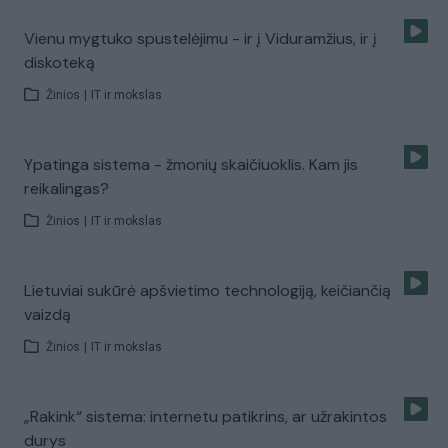
Vienu mygtuko spustelėjimu - ir į Viduramžius, ir į
diskoteką
Žinios
|
IT ir mokslas
Ypatinga sistema - žmonių skaičiuoklis. Kam jis
reikalingas?
Žinios
|
IT ir mokslas
Lietuviai sukūrė apšvietimo technologiją, keičiančią
vaizdą
Žinios
|
IT ir mokslas
„Rakink“ sistema: internetu patikrins, ar užrakintos
durys