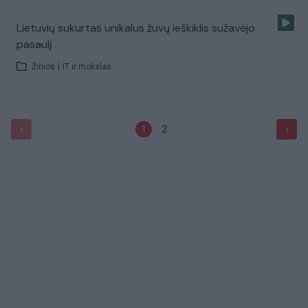
Lietuvių sukurtas unikalus žuvų ieškiklis sužavėjo
pasaulį
Žinios
|
IT ir mokslas
‹
›
1
2