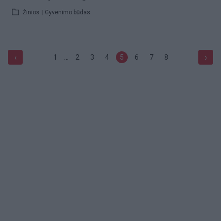
Žinios
|
Gyvenimo būdas
...
‹
›
1
2
3
4
5
6
7
8