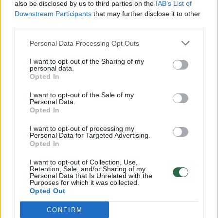
also be disclosed by us to third parties on the
IAB’s List of
Žinios
|
Žaidimų balsas
Downstream Participants
that may further disclose it to other
third parties.
Geriausi vasario mėnesio žaidimai
Personal Data Processing Opt Outs
Žinios
|
Žaidimų balsas
I want to opt-out of the Sharing of my
personal data.
Opted In
„Chrome“ papildymas gali apšvarinti jūsų „Steam“
I want to opt-out of the Sale of my
biblioteką
Personal Data.
Opted In
Žinios
|
Žaidimų balsas
I want to opt-out of processing my
Personal Data for Targeted Advertising.
Opted In
2015 metų geriausi žaidimai ir Lietuvos „geimeriai“
I want to opt-out of Collection, Use,
Žinios
|
Žaidimų balsas
Retention, Sale, and/or Sharing of my
Personal Data that Is Unrelated with the
Purposes for which it was collected.
Opted Out
Žaidimų balsas susipažįsta su PewDiePie
CONFIRM
Žinios
|
Žaidimų balsas