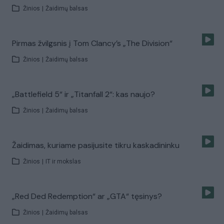
Žinios
|
Žaidimų balsas
Pirmas žvilgsnis į Tom Clancy’s „The Division“
Žinios
|
Žaidimų balsas
„Battlefield 5“ ir „Titanfall 2“: kas naujo?
Žinios
|
Žaidimų balsas
Žaidimas, kuriame pasijusite tikru kaskadininku
Žinios
|
IT ir mokslas
„Red Ded Redemption“ ar „GTA“ tęsinys?
Žinios
|
Žaidimų balsas