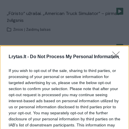
„Fūristo“ užrašai. „American Truck Simulator“ – pirmas
žvilgsnis
Žinios
|
Žaidimų balsas
Pirtininkės patarimas, kaip palepinti vaikus pirtyje
Lrytas.lt -
Do Not Process My Personal Information
Žinios
|
Gyvenimo būdas
If you wish to opt-out of the sale, sharing to third parties, or
processing of your personal or sensitive information for
Azartinių žaidimų parodoje – pagyros Lietuvos
targeted advertising by us, please use the below opt-out
merginoms
section to confirm your selection. Please note that after your
opt-out request is processed you may continue seeing
Žinios
|
Pramogos
interest-based ads based on personal information utilized by
us or personal information disclosed to third parties prior to
your opt-out. You may separately opt-out of the further
Vasario mėnesio „Žaidimų Balso“ paramos
disclosure of your personal information by third parties on the
prenumerata
IAB’s list of downstream participants. This information may