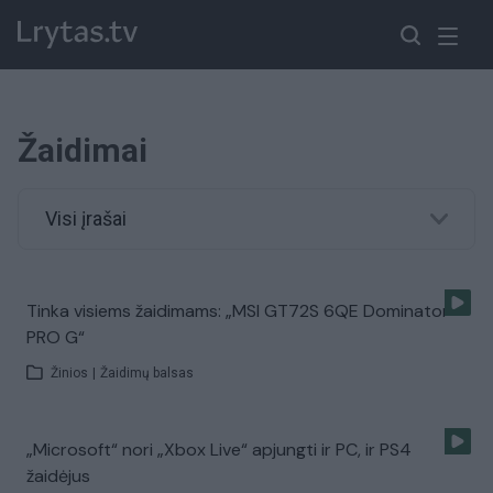
Žaidimai
Visi įrašai
Tinka visiems žaidimams: „MSI GT72S 6QE Dominator
PRO G“
Žinios
|
Žaidimų balsas
„Microsoft“ nori „Xbox Live“ apjungti ir PC, ir PS4
žaidėjus