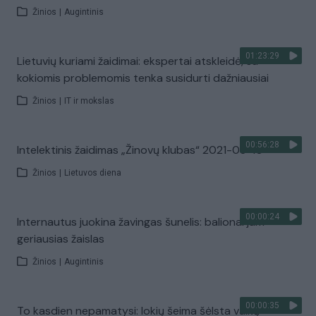
Žinios
|
Augintinis
01:23:29
Lietuvių kuriami žaidimai: ekspertai atskleidė, su
kokiomis problemomis tenka susidurti dažniausiai
Žinios
|
IT ir mokslas
00:56:28
Intelektinis žaidimas „Žinovų klubas“ 2021-03-10
Žinios
|
Lietuvos diena
00:00:24
Internautus juokina žavingas šunelis: balionai jam –
geriausias žaislas
Žinios
|
Augintinis
00:00:35
To kasdien nepamatysi: lokių šeima šėlsta vaikų