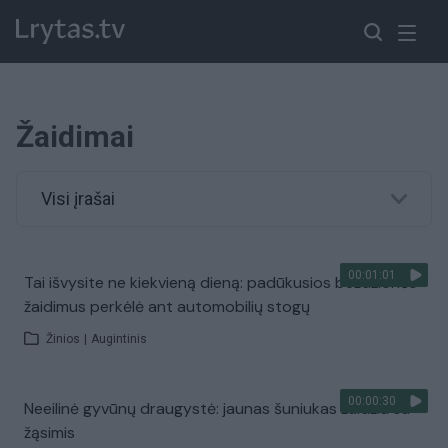
Žaidimai
Visi įrašai
00:01:01
Tai išvysite ne kiekvieną dieną: padūkusios beždžionės
žaidimus perkėlė ant automobilių stogų
Žinios
|
Augintinis
00:00:30
Neeilinė gyvūnų draugystė: jaunas šuniukas žaidžia su
žąsimis