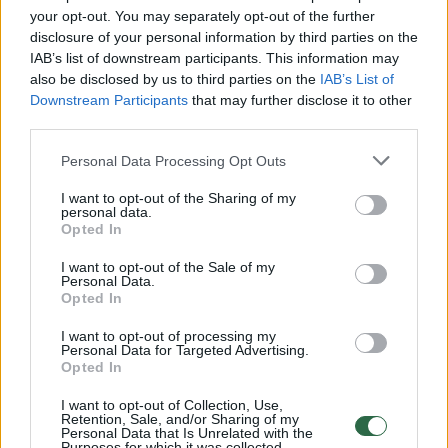
your opt-out. You may separately opt-out of the further
00:00:29
Pamatęs, ką kambaryje veikia katinas, žiūrovas
disclosure of your personal information by third parties on the
negalėjo to nenufilmuoti
IAB’s list of downstream participants. This information may
also be disclosed by us to third parties on the
IAB’s List of
Žinios
|
Videobumas
Downstream Participants
that may further disclose it to other
third parties.
00:00:27
Užfiksuotas smagus augintinių žaidimas: elgiasi tarsi
Personal Data Processing Opt Outs
seserys
I want to opt-out of the Sharing of my
Žinios
|
Augintinis
personal data.
Opted In
I want to opt-out of the Sale of my
00:00:32
Originalus augintinio elgesys privertė šeimininkus
Personal Data.
kvatoti
Opted In
Žinios
|
Augintinis
I want to opt-out of processing my
Personal Data for Targeted Advertising.
Opted In
00:04:42
Ilgus metus nesimačiusių draugų akistata virpina
I want to opt-out of Collection, Use,
Retention, Sale, and/or Sharing of my
tūkstančius
Personal Data that Is Unrelated with the
Purposes for which it was collected.