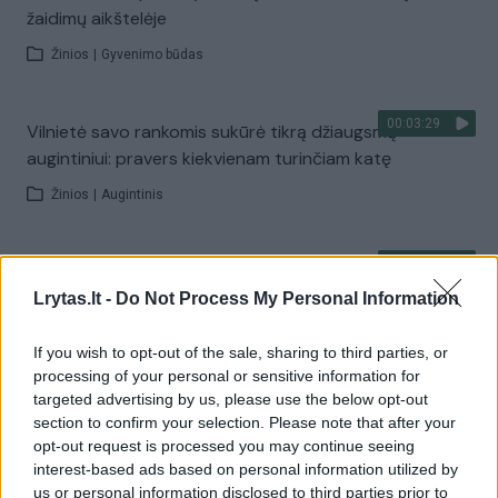
žaidimų aikštelėje
Žinios
|
Gyvenimo būdas
00:03:29
Vilnietė savo rankomis sukūrė tikrą džiaugsmą
augintiniui: pravers kiekvienam turinčiam katę
Žinios
|
Augintinis
00:07:41
Legendinė Teta Beta nudžiugino mažuosius –
papasakojo istoriją apie žvirblį
Lrytas.lt -
Do Not Process My Personal Information
Žinios
|
Pramogos
If you wish to opt-out of the sale, sharing to third parties, or
processing of your personal or sensitive information for
targeted advertising by us, please use the below opt-out
00:00:59
Mama pasidalijo nuotaikinga pirštukų žaidimų dainele
section to confirm your selection. Please note that after your
opt-out request is processed you may continue seeing
Žinios
|
Gyvenimo būdas
interest-based ads based on personal information utilized by
us or personal information disclosed to third parties prior to