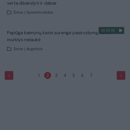
verta išbandyti ir dabar
Žinios
|
Gyvenimo būdas
00:00:38
Papūga kaimynų katei surengė pasirodymą, kokio
murklys nelaukė
Žinios
|
Augintinis
‹
›
1
2
3
4
5
6
7