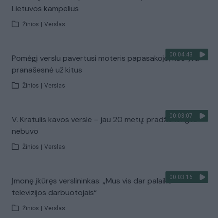
Lietuvos kampelius
Žinios
|
Verslas
00:04:43
Pomėgį verslu pavertusi moteris papasakojo, kuo yra
pranašesnė už kitus
Žinios
|
Verslas
00:03:07
V. Kratulis kavos versle – jau 20 metų: pradžia lengva
nebuvo
Žinios
|
Verslas
00:03:16
Įmonę įkūręs verslininkas: „Mus vis dar palaiko
televizijos darbuotojais“
Žinios
|
Verslas