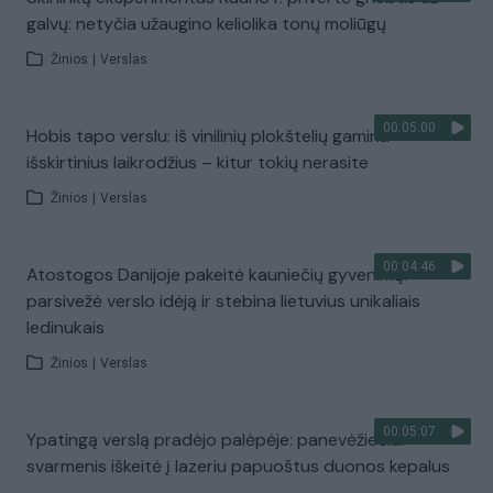
galvų: netyčia užaugino keliolika tonų moliūgų
Žinios
|
Verslas
00:05:00
Hobis tapo verslu: iš vinilinių plokštelių gamina
išskirtinius laikrodžius – kitur tokių nerasite
Žinios
|
Verslas
00:04:46
Atostogos Danijoje pakeitė kauniečių gyvenimą:
parsivežė verslo idėją ir stebina lietuvius unikaliais
ledinukais
Žinios
|
Verslas
00:05:07
Ypatingą verslą pradėjo palėpėje: panevėžiečiai
svarmenis iškeitė į lazeriu papuoštus duonos kepalus