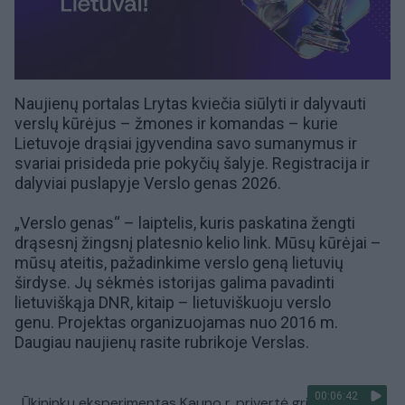
Naujienų portalas Lrytas kviečia siūlyti ir dalyvauti
verslų kūrėjus – žmones ir komandas – kurie
Lietuvoje drąsiai įgyvendina savo sumanymus ir
svariai prisideda prie pokyčių šalyje. Registracija ir
dalyviai puslapyje
Verslo genas 2026
.
„Verslo genas“ – laiptelis, kuris paskatina žengti
drąsesnį žingsnį platesnio kelio link. Mūsų kūrėjai –
mūsų ateitis, pažadinkime verslo geną lietuvių
širdyse. Jų sėkmės istorijas galima pavadinti
lietuviškąja DNR, kitaip – lietuviškuoju verslo
genu. Projektas organizuojamas nuo 2016 m.
Daugiau naujienų rasite rubrikoje
Verslas
.
00:06:42
Ūkininkų eksperimentas Kauno r. privertė griebtis už