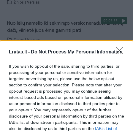
Žinios
|
Verslas
00:06:33
Nuo lėlių namelio iki sėkmingo verslo: neradusi tinkamų
dažų vilnietė juos ėmė gaminti pati
Žinios
|
Verslas
Lrytas.lt -
Do Not Process My Personal Information
00:02:41
Sena kriaušė netoli Panevėžio tapo savotišku telefonų
If you wish to opt-out of the sale, sharing to third parties, or
muziejumi
processing of your personal or sensitive information for
Žinios
|
Lietuvos diena
targeted advertising by us, please use the below opt-out
section to confirm your selection. Please note that after your
opt-out request is processed you may continue seeing
00:06:48
Sukūrė ramybės oazę Vilniaus pašonėje – pasigrožėti
interest-based ads based on personal information utilized by
us or personal information disclosed to third parties prior to
elniais bei stovyklauti plūsta net iš užsienio
your opt-out. You may separately opt-out of the further
Žinios
|
Verslas
disclosure of your personal information by third parties on the
IAB’s list of downstream participants. This information may
also be disclosed by us to third parties on the
IAB’s List of