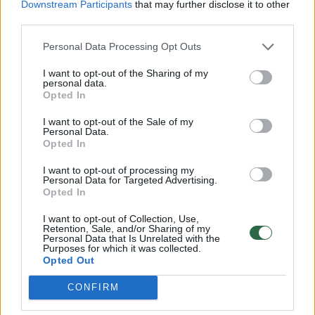
00:04:20
Sukūrė sprendimą, kaip logistikos įmonėms sutaupyti
Downstream Participants
that may further disclose it to other
third parties.
marias laiko – padėjo karti patirtis
Žinios
|
Verslas
Personal Data Processing Opt Outs
I want to opt-out of the Sharing of my
personal data.
00:06:49
Vaikystės pramogas pavertė verslu: apsilankyti Pepės
Opted In
Ilgakojinės name plūsta iš visos Lietuvos
I want to opt-out of the Sale of my
Personal Data.
Žinios
|
Verslas
Opted In
I want to opt-out of processing my
00:06:00
Personal Data for Targeted Advertising.
Verslininko sėkmės istorija: kaip svajones paversti
Opted In
realybe
I want to opt-out of Collection, Use,
Žinios
|
Verslas
Retention, Sale, and/or Sharing of my
Personal Data that Is Unrelated with the
Purposes for which it was collected.
Opted Out
01:24:23
Iškilmingi jauno verslo apdovanojimai „Verslo genas
2019“
CONFIRM
Žinios
|
Pramogos