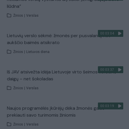
liūdna“
Žinios
|
Verslas
00:03:04
Lietuvių verslo sėkmė: žmonės per pusvalandį net
aukščio baimės atsikrato
Žinios
|
Lietuvos diena
00:03:37
Iš JAV atsivežta idėja Lietuvoje virto šeimos verslu: iš
daigų – net šokoladas
Žinios
|
Verslas
00:03:19
Naujos programėlės įkūrėjų dėka žmonės galės
prekiauti savo turimomis žiniomis
Žinios
|
Verslas