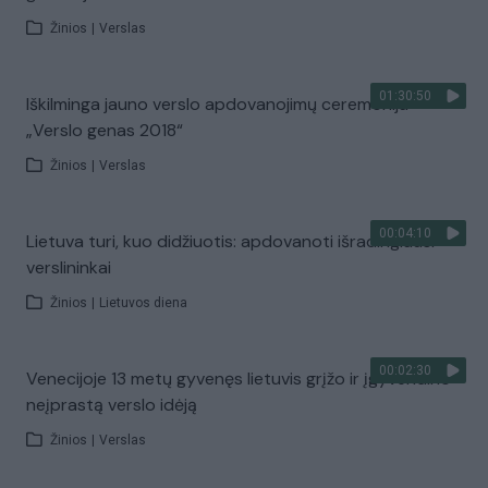
Žinios
|
Verslas
01:30:50
Iškilminga jauno verslo apdovanojimų ceremonija
„Verslo genas 2018“
Žinios
|
Verslas
00:04:10
Lietuva turi, kuo didžiuotis: apdovanoti išradingiausi
verslininkai
Žinios
|
Lietuvos diena
00:02:30
Venecijoje 13 metų gyvenęs lietuvis grįžo ir įgyvendino
neįprastą verslo idėją
Žinios
|
Verslas