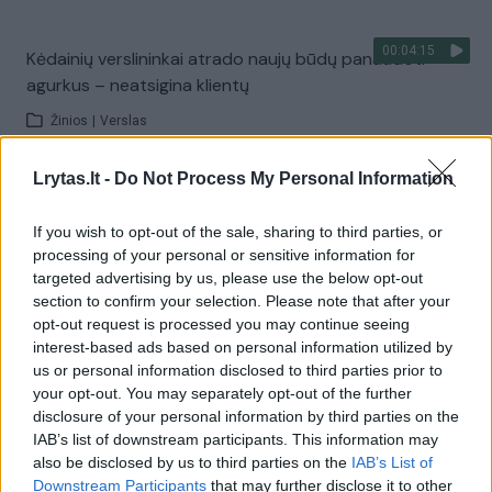
00:04:15
Kėdainių verslininkai atrado naujų būdų panaudoti
agurkus – neatsigina klientų
Žinios
|
Verslas
Lrytas.lt -
Do Not Process My Personal Information
00:03:31
Nemokamai pietus senjorams siūlantys verslininkai
pasidalijo jautriomis istorijomis
If you wish to opt-out of the sale, sharing to third parties, or
processing of your personal or sensitive information for
Žinios
|
Verslas
targeted advertising by us, please use the below opt-out
section to confirm your selection. Please note that after your
opt-out request is processed you may continue seeing
00:02:40
Norimo darbo neradusi emigrantė ėmė siūlyti paslaugą,
interest-based ads based on personal information utilized by
dėl kurios neatsigina šeimų skambučių
us or personal information disclosed to third parties prior to
your opt-out. You may separately opt-out of the further
Žinios
|
Verslas
disclosure of your personal information by third parties on the
IAB’s list of downstream participants. This information may
also be disclosed by us to third parties on the
IAB’s List of
00:03:13
Verslininkės sukurtas natūralus higienos produktas
Downstream Participants
that may further disclose it to other