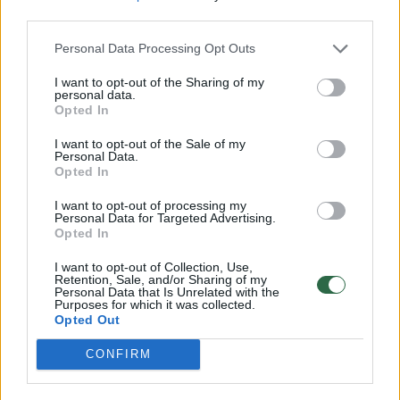
palengvina moterų gyvenimą
third parties.
Žinios
|
Verslas
Personal Data Processing Opt Outs
I want to opt-out of the Sharing of my
00:03:01
personal data.
Apie ūkį net negalvojęs jurbarkietis ryžosi ambicingam
Opted In
planui – rezultatas nustebino
I want to opt-out of the Sale of my
Žinios
|
Verslas
Personal Data.
Opted In
00:03:13
I want to opt-out of processing my
Neįgaliųjų socialinės įmonės vadovas: verslas negali
Personal Data for Targeted Advertising.
galvoti tik apie save
Opted In
Žinios
|
Verslas
I want to opt-out of Collection, Use,
Retention, Sale, and/or Sharing of my
Personal Data that Is Unrelated with the
Purposes for which it was collected.
00:03:33
Opted Out
Klaipėdiečių verslo užmojai: mokyklose matematikos
mokyti žaidžiant jų kurtus žaidimus
CONFIRM
Žinios
|
Verslas