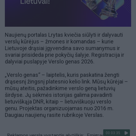
Naujienų portalas Lrytas kviečia siūlyti ir dalyvauti
verslų kūrėjus – žmones ir komandas – kurie
Lietuvoje drąsiai įgyvendina savo sumanymus ir
svariai prisideda prie pokyčių šalyje. Registracija ir
dalyviai puslapyje
Verslo genas 2026
.
„Verslo genas“ – laiptelis, kuris paskatina žengti
drąsesnį žingsnį platesnio kelio link. Mūsų kūrėjai –
mūsų ateitis, pažadinkime verslo geną lietuvių
širdyse. Jų sėkmės istorijas galima pavadinti
lietuviškąja DNR, kitaip – lietuviškuoju verslo
genu. Projektas organizuojamas nuo 2016 m.
Daugiau naujienų rasite rubrikoje
Verslas
.
00:03:35
Reklamos verslą vystantis alytiškis: „Emigracijoje buvo