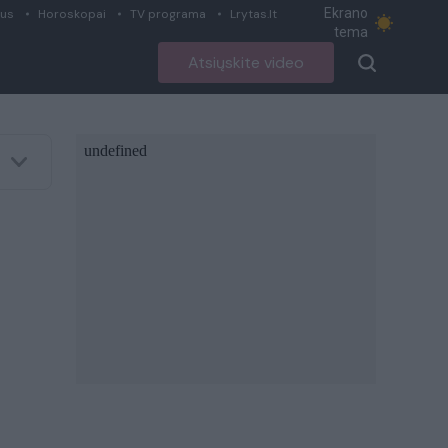
Ekrano
ius
Horoskopai
TV programa
Lrytas.lt
tema
Atsiųskite video