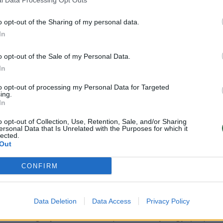
Naujausių technologijų
Naujausių technologijų
Laidos
|
prisijaukinimas
prisijaukinimas
o opt-out of the Sharing of my personal data.
In
00:04:10
00:28
tvejų, kai asmeniniai
Gydytojas, robotas ir sprendi
 panaudojami skleidžiant
kaip inovacijos keičia šiuolaikin
o opt-out of the Sale of my Personal Data.
, patarė, kur kreiptis
chirurgiją
In
Lietuvos diena
Žinios
|
Lietuvos diena
to opt-out of processing my Personal Data for Targeted
ing.
In
o opt-out of Collection, Use, Retention, Sale, and/or Sharing
00:03:20
01:12:09
ersonal Data that Is Unrelated with the Purposes for which it
uria pažangią gynybos
Iš širdies: kaip vaikinas iš Kaiši
lected.
ai gali pakeisti itin brangias
tapo pirmosios DI agentūros į
Out
 sistemas
Žinios
|
Lietuvos diena
CONFIRM
Pasaulis
Data Deletion
Data Access
Privacy Policy
00:19:54
00:19
u „Apple“: praktiniai būdai
Į robotiką pažvelgė iš Hario Po
i technologas į kasdienes
pusės: „Tikroji magija yra proc