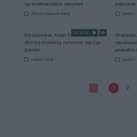
sprendimai keičia taisykles
pamokas
Žinios
|
Lietuvos diena
Laidos
|
00:39:49
Kūrybininkas Aidas Puklevičius apie
Atskleidė
dirbtinį intelektą: neturime tapti jo
naudojasi 
įkaitais
prakalbo 
Laidos
|
DI ID
Laidos
|
1
2
‹