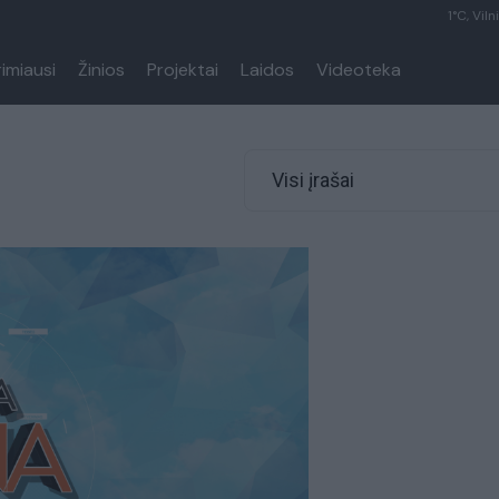
1°C, Viln
rimiausi
Žinios
Projektai
Laidos
Videoteka
Visi įrašai