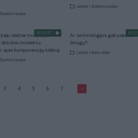
Laidos
|
Švietimo kodas
Švietimo kodas
00:22:07
00:22
, kaip dažnai mokytojai
Ar technologijos gali pakeisti
dirbtiniu intelektu:
žmogų?
ir apie kompetencijų kėlimą
Laidos
|
Noriu dirbti
Švietimo kodas
3
4
5
6
7
›