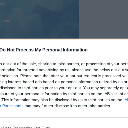
Do Not Process My Personal Information
00:31:24
00:01
apjūtę – ką jau matome
Įspėja – netrukus DI sistemos g
ir kokias pamokas šis
tapti pajėgios tobulinti save p
to opt-out of the sale, sharing to third parties, or processing of your per
aliks kitiems metams
„OpenAI“, „Google“ pasirašė g
formation for targeted advertising by us, please use the below opt-out s
r selection. Please note that after your opt-out request is processed y
raginimą JAV vyriausybei
Lietuvos diena
eing interest-based ads based on personal information utilized by us or
Žinios
|
Pasaulis
disclosed to third parties prior to your opt-out. You may separately opt-
losure of your personal information by third parties on the IAB’s list of
. This information may also be disclosed by us to third parties on the
IA
00:21:57
00:22
intelektas kuria vaizdus,
Sveikatos technologijos namu
Participants
that may further disclose it to other third parties.
 garsus: kaip tuo
ką iš tiesų gali laikrodžiai,
ti kiekvienam?
programėlės ir DI?
l Data Processing Opt Outs