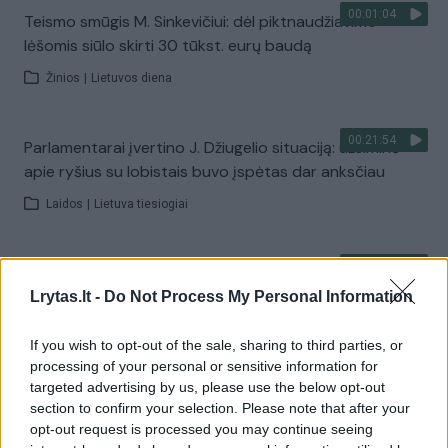
00:01:04
Teismo smūgis M. Sinkevičiui: dėl piktnaudžiavimo
lėšomis siūlo skirti 30 tūkst. eurų baudą
Žinios
|
Lietuvos diena
00:21:54
Parlamentarai įvertino J. Džiugelio situaciją: užsiminė –
apie ryšius su lobistais buvo įspėtas dar anksčiau
Laidos
|
Lietuva tiesiogiai
00:00:48
Kilę įtarimai J. Džiugeliui užkirto kelią dabartinėms
pareigoms – nebevadovaus Seimo komitetui
Lrytas.lt -
Do Not Process My Personal Information
Žinios
|
Lietuvos diena
If you wish to opt-out of the sale, sharing to third parties, or
processing of your personal or sensitive information for
targeted advertising by us, please use the below opt-out
00:33:37
STT vadovas pasidalijo, kokioje stadijoje tyrimai dėl
section to confirm your selection. Please note that after your
tarybos narių išmokų: yra bandančių dangstytis
opt-out request is processed you may continue seeing