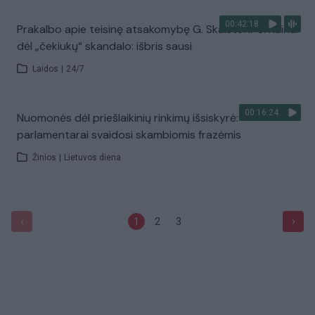
00:42:18
Prakalbo apie teisinę atsakomybę G. Skaistei ir S. Kairiui
dėl „čekiukų“ skandalo: išbris sausi
Laidos
|
24/7
00:16:24
Nuomonės dėl priešlaikinių rinkimų išsiskyrė:
parlamentarai svaidosi skambiomis frazėmis
Žinios
|
Lietuvos diena
‹
›
1
2
3