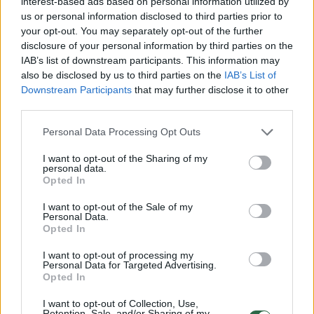
interest-based ads based on personal information utilized by
Žinios
|
Lietuvos diena
us or personal information disclosed to third parties prior to
your opt-out. You may separately opt-out of the further
disclosure of your personal information by third parties on the
00:01:57
Nors J. Džiugelis kratosi kaltės, kolegoms dėl jo išlaidų
IAB’s list of downstream participants. This information may
kyla abejonių: patarė, kaip jas išsklaidyti
also be disclosed by us to third parties on the
IAB’s List of
Downstream Participants
that may further disclose it to other
Žinios
|
Lietuvos diena
third parties.
Personal Data Processing Opt Outs
00:40:28
Prakalbo apie Seime tvyrančią įtampą dėl „Skaidrinam“:
M. Maldeikis akcentavo politinės valios trūkumo
I want to opt-out of the Sharing of my
personal data.
pasekmes
Opted In
Laidos
|
24/7
I want to opt-out of the Sale of my
Personal Data.
Opted In
00:23:03
A. Tapinas išskyrė, kas nustebino Seimo „čekiukuose“:
I want to opt-out of processing my
keista pirkti brangius dalykus likus metams iki
Personal Data for Targeted Advertising.
Opted In
kadencijos pabaigos
I want to opt-out of Collection, Use,
Laidos
|
Lietuva tiesiogiai
Retention, Sale, and/or Sharing of my