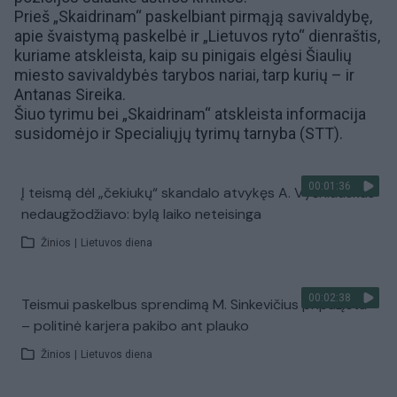
Prieš „Skaidrinam“ paskelbiant pirmąją savivaldybę,
apie švaistymą paskelbė ir „Lietuvos ryto“ dienraštis,
kuriame
atskleista, kaip su pinigais elgėsi Šiaulių
miesto savivaldybės tarybos nariai
, tarp kurių – ir
Antanas Sireika
.
Šiuo tyrimu bei „Skaidrinam“ atskleista informacija
susidomėjo ir
Specialiųjų tyrimų tarnyba (STT)
.
00:01:36
Į teismą dėl „čekiukų“ skandalo atvykęs A. Vyšniauskas
nedaugžodžiavo: bylą laiko neteisinga
Žinios
|
Lietuvos diena
00:02:38
Teismui paskelbus sprendimą M. Sinkevičius pripažįsta
– politinė karjera pakibo ant plauko
Žinios
|
Lietuvos diena