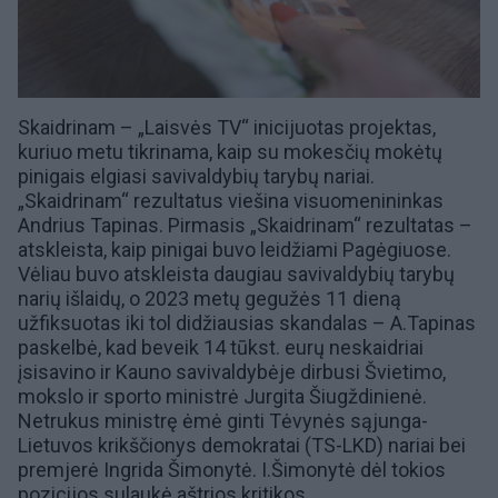
Skaidrinam – „Laisvės TV“ inicijuotas projektas,
kuriuo metu tikrinama, kaip su mokesčių mokėtų
pinigais elgiasi savivaldybių tarybų nariai.
„Skaidrinam“ rezultatus viešina visuomenininkas
Andrius Tapinas
. Pirmasis „Skaidrinam“ rezultatas –
atskleista, kaip pinigai
buvo leidžiami
Pagėgiuose
.
Vėliau buvo atskleista daugiau savivaldybių tarybų
narių išlaidų, o 2023 metų gegužės 11 dieną
užfiksuotas iki tol didžiausias skandalas –
A.Tapinas
paskelbė
, kad beveik 14 tūkst. eurų neskaidriai
įsisavino ir Kauno savivaldybėje dirbusi Švietimo,
mokslo ir sporto ministrė
Jurgita Šiugždinienė
.
Netrukus ministrę ėmė ginti
Tėvynės sąjunga-
Lietuvos krikščionys demokratai (TS-LKD)
nariai bei
premjerė
Ingrida Šimonytė
. I.Šimonytė dėl tokios
pozicijos
sulaukė aštrios kritikos.