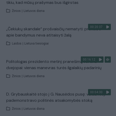
tikiu, kad mūsų prašymas bus išgirstas
Žinios
|
Lietuvos diena
00:20:37
„Čekiukų skandale“ prošvaisčių nematyti: prakalbo
apie bandymus neva atitaisyti žalą
Laidos
|
Lietuva tiesiogiai
00:16:12
Politologas prezidento metinį pranešimą vertina
dvejopai: vienas manevras turės ilgalaikių padarinių
Žinios
|
Lietuvos diena
00:04:30
D. Grybauskaitė stojo į G. Nausėdos pusę: valdantieji
pademonstravo politinės atsakomybės stoką
Žinios
|
Lietuvos diena