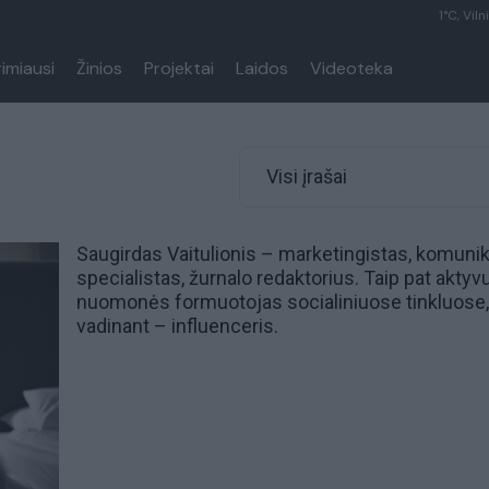
1°C, Viln
rimiausi
Žinios
Projektai
Laidos
Videoteka
s
Visi įrašai
Saugirdas Vaitulionis – marketingistas, komuni
specialistas, žurnalo redaktorius. Taip pat aktyv
nuomonės formuotojas
socialiniuose tinkluose,
vadinant –
influenceris
.