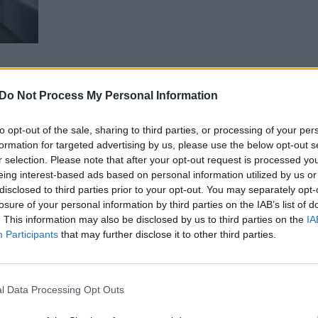
00:40:04
00:23
 N. Bierancu: nauji namai,
„Pokalbiai prie jūros. Atostogų
Do Not Process My Personal Information
ie skyrybas bei gimimo
ritmu“ su Saugirdu Vaitulioniu
s be tėčio pavardės
Laidos
|
Pokalbiai prie jūros. Atosto
to opt-out of the sale, sharing to third parties, or processing of your per
JOKIŲ FILTRŲ su Saugirdu
formation for targeted advertising by us, please use the below opt-out s
Vaitulioniu
r selection. Please note that after your opt-out request is processed y
eing interest-based ads based on personal information utilized by us or
disclosed to third parties prior to your opt-out. You may separately opt-
00:00:40
00:23
nti su A. Jagelavičiūte
„Pokalbiai prie jūros. Atostogų
losure of your personal information by third parties on the IAB’s list of
timieji bei draugai:
ritmu“ 2022-08-20
. This information may also be disclosed by us to third parties on the
IA
 „sudie“ atvyko tarti mama
Participants
that may further disclose it to other third parties.
Žinios
|
Gyvenimo būdas
lionis
Lietuvos diena
l Data Processing Opt Outs