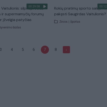
00:29:08
00:12
Vaitulionis: silpnapročiai,
Kokių pratimų sporto salėje ne
s ir supermamyčių forumų
pakęsti Saugirdas Vaitulionis?
r įžvelgia patyčias
Žinios
|
Sportas
Gyvenimo būdas
3
4
5
6
7
8
›