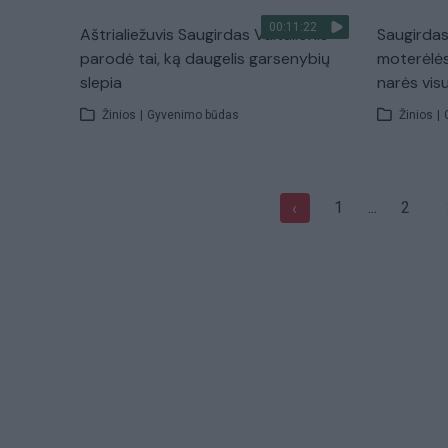
00:11:22
Aštrialiežuvis Saugirdas Vaitulionis
Saugirdas 
parodė tai, ką daugelis garsenybių
moterėlė
slepia
narės visu
Žinios
|
Gyvenimo būdas
Žinios
|
1
...
2
‹