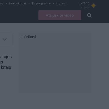
Ekrano
ius
Horoskopai
TV programa
Lrytas.lt
tema
Atsiųskite video
kacijos
us
 kitaip