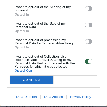
I want to opt-out of the Sharing of my
00:36:05
S. Maslobojevas pirmą kartą atvirai apie sunkiai
personal data.
išgyventą netektį: „Raudodavau naktimis“
Opted In
Laidos
|
JOKIŲ FILTRŲ su Saugirdu Vaitulioniu
I want to opt-out of the Sale of my
Personal Data.
Opted In
00:26:34
G. Glemžaitė – apie audringus santykius su M.
I want to opt-out of processing my
Personal Data for Targeted Advertising.
Stonkumi ir nuo piršto dingusį sužadėtuvių žiedą:
Opted In
„Nebenešioju“
I want to opt-out of Collection, Use,
Laidos
|
JOKIŲ FILTRŲ su Saugirdu Vaitulioniu
Retention, Sale, and/or Sharing of my
Personal Data that Is Unrelated with the
Purposes for which it was collected.
Opted Out
00:31:36
A. Zuokė – apie politiko staigmenas namuose ir
CONFIRM
atskleidžia kūdikio lytį: „Pagalbos reikės“
Laidos
|
JOKIŲ FILTRŲ su Saugirdu Vaitulioniu
Data Deletion
Data Access
Privacy Policy
00:40:15
L. Suodaitis – apie neseniai gautas V. Siegel žinutes ir