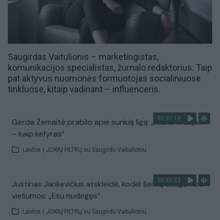
Saugirdas Vaitulionis – marketingistas,
komunikacijos specialistas, žurnalo redaktorius. Taip
pat aktyvus
nuomonės formuotojas
socialiniuose
tinkluose, kitaip vadinant –
influenceris
.
00:37:18
Gerda Žemaitė prabilo apie sunkią ligą: „Mano kraujas
– kaip kefyras“
Laidos
|
JOKIŲ FILTRŲ su Saugirdu Vaitulioniu
00:32:23
Justinas Jankevičius atskleidė, kodėl šeimą saugo nuo
viešumos: „Esu nudegęs“
Laidos
|
JOKIŲ FILTRŲ su Saugirdu Vaitulioniu