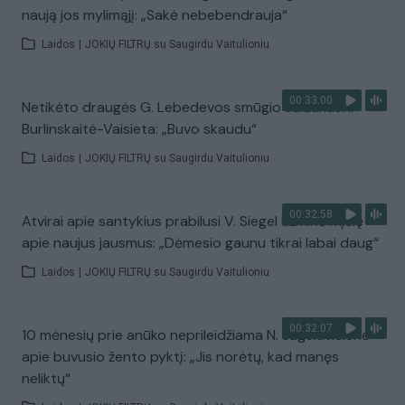
naują jos mylimąjį: „Sakė nebebendrauja“
Laidos
|
JOKIŲ FILTRŲ su Saugirdu Vaitulioniu
00:33:00
Netikėto draugės G. Lebedevos smūgio sulaukusi I.
Burlinskaitė-Vaisieta: „Buvo skaudu“
Laidos
|
JOKIŲ FILTRŲ su Saugirdu Vaitulioniu
00:32:58
Atvirai apie santykius prabilusi V. Siegel užminė mįslę
apie naujus jausmus: „Dėmesio gaunu tikrai labai daug“
Laidos
|
JOKIŲ FILTRŲ su Saugirdu Vaitulioniu
00:32:07
10 mėnesių prie anūko neprileidžiama N. Jagelavičienė –
apie buvusio žento pyktį: „Jis norėtų, kad manęs
neliktų“