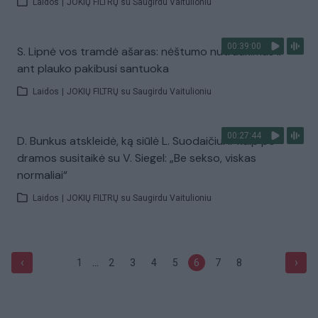
Laidos
|
JOKIŲ FILTRŲ su Saugirdu Vaitulioniu
00:39:00
S. Lipnė vos tramdė ašaras: nėštumo nutraukimas ir
ant plauko pakibusi santuoka
Laidos
|
JOKIŲ FILTRŲ su Saugirdu Vaitulioniu
00:27:44
D. Bunkus atskleidė, ką siūlė L. Suodaičiui ir kaip po
dramos susitaikė su V. Siegel: „Be sekso, viskas
normaliai“
Laidos
|
JOKIŲ FILTRŲ su Saugirdu Vaitulioniu
...
‹
›
1
2
3
4
5
6
7
8