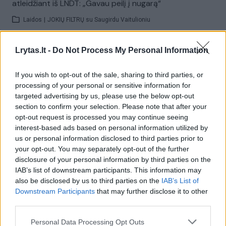
atleidžiant iš LNDT: „Gavau peilį į nugarą“
Laidos
|
JOKIŲ FILTRŲ su Saugirdu Vaitulioniu
Lrytas.lt -
Do Not Process My Personal Information
00:39:08
Santykių dramą išgyvenusi R. Ščiogolevaitė – apie
naujus jausmus: „Buvau nuėjusi į keletą pasimatymų“
If you wish to opt-out of the sale, sharing to third parties, or
Laidos
|
JOKIŲ FILTRŲ su Saugirdu Vaitulioniu
processing of your personal or sensitive information for
targeted advertising by us, please use the below opt-out
section to confirm your selection. Please note that after your
00:40:47
S. Nainė – apie gašlius gerbėjų pasiūlymus vyrui J.
opt-out request is processed you may continue seeing
interest-based ads based on personal information utilized by
Nainiui: „Siūlėsi permiegoti“
us or personal information disclosed to third parties prior to
Laidos
|
JOKIŲ FILTRŲ su Saugirdu Vaitulioniu
your opt-out. You may separately opt-out of the further
disclosure of your personal information by third parties on the
IAB’s list of downstream participants. This information may
00:35:26
E. Vitulskienė prabilo apie žmonių žiaurumą ir klastingą
also be disclosed by us to third parties on the
IAB’s List of
Downstream Participants
that may further disclose it to other
ligą: „Jaučiau, kad viskas“
third parties.
Laidos
|
JOKIŲ FILTRŲ su Saugirdu Vaitulioniu
Personal Data Processing Opt Outs