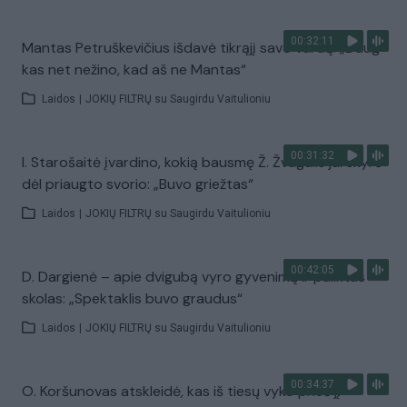
00:32:11
Mantas Petruškevičius išdavė tikrąjį savo vardą: „Daug
kas net nežino, kad aš ne Mantas“
Laidos
|
JOKIŲ FILTRŲ su Saugirdu Vaitulioniu
00:31:32
I. Starošaitė įvardino, kokią bausmę Ž. Žvagulis jai skyrė
dėl priaugto svorio: „Buvo griežtas“
Laidos
|
JOKIŲ FILTRŲ su Saugirdu Vaitulioniu
00:42:05
D. Dargienė – apie dvigubą vyro gyvenimą ir paliktas
skolas: „Spektaklis buvo graudus“
Laidos
|
JOKIŲ FILTRŲ su Saugirdu Vaitulioniu
00:34:37
O. Koršunovas atskleidė, kas iš tiesų vyko prieš jį