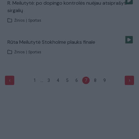
R. Meilutytė: po dopingo kontrolės nuėjau atsiprašyti
sirgalių
Žinios
|
Sportas
Rūta Meilutytė Stokholme plauks finale
Žinios
|
Sportas
...
‹
›
1
3
4
5
6
7
8
9