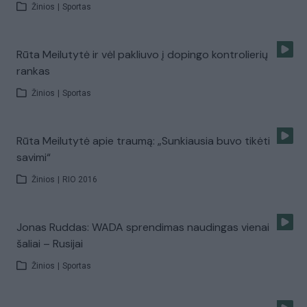
Žinios
|
Sportas
Rūta Meilutytė ir vėl pakliuvo į dopingo kontrolierių
rankas
Žinios
|
Sportas
Rūta Meilutytė apie traumą: „Sunkiausia buvo tikėti
savimi“
Žinios
|
RIO 2016
Jonas Ruddas: WADA sprendimas naudingas vienai
šaliai – Rusijai
Žinios
|
Sportas