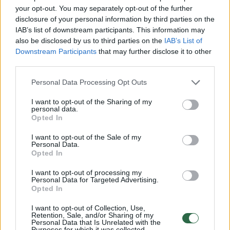
D. Gudzinevičiūtė: „R. Meilutytės pranašumas – švarus
your opt-out. You may separately opt-out of the further
disclosure of your personal information by third parties on the
sportas“
IAB’s list of downstream participants. This information may
Laidos
|
Lietuva tiesiogiai
also be disclosed by us to third parties on the
IAB’s List of
Downstream Participants
that may further disclose it to other
third parties.
Lietuviai su R. Meilutyte priešakyje Barselonoje žengė į
Personal Data Processing Opt Outs
finalą
I want to opt-out of the Sharing of my
Žinios
|
Sportas
personal data.
Opted In
R. Meilutytės grybšniai į auksą - geriausiu sezono laiku
I want to opt-out of the Sale of my
Personal Data.
Opted In
Žinios
|
Sportas
I want to opt-out of processing my
Personal Data for Targeted Advertising.
Opted In
R. Meilutytė Londone nepaliko vilčių varžovėms ir
iškovojo auksą
I want to opt-out of Collection, Use,
Retention, Sale, and/or Sharing of my
Žinios
|
Sportas
Personal Data that Is Unrelated with the
Purposes for which it was collected.