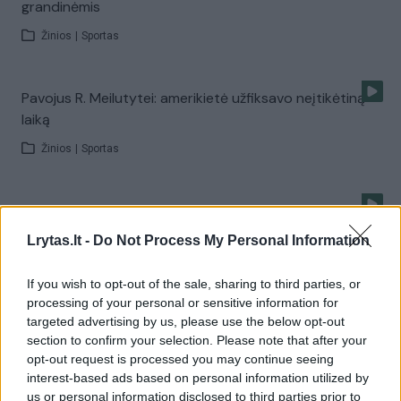
grandinėmis
Žinios
|
Sportas
Pavojus R. Meilutytei: amerikietė užfiksavo neįtikėtiną
laiką
Žinios
|
Sportas
Rūta Meilutytė Romoje iškovojo auksą, G. Titenis –
sidabrą
Lrytas.lt -
Do Not Process My Personal Information
Žinios
|
Sportas
If you wish to opt-out of the sale, sharing to third parties, or
processing of your personal or sensitive information for
targeted advertising by us, please use the below opt-out
Italijoje – auksinės G. Titenio ir R. Meilutytės pergalės
section to confirm your selection. Please note that after your
Žinios
|
Sportas
opt-out request is processed you may continue seeing
interest-based ads based on personal information utilized by
us or personal information disclosed to third parties prior to