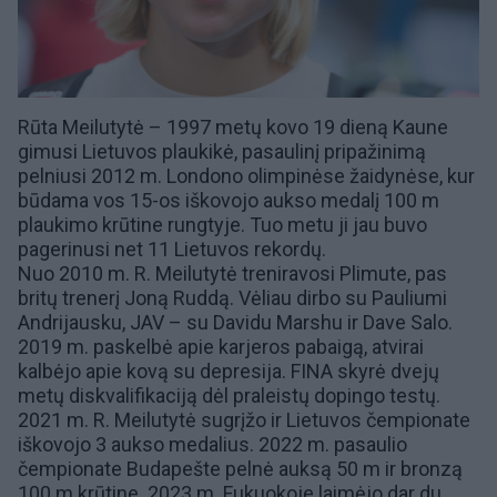
Rūta Meilutytė – 1997 metų kovo 19 dieną Kaune
gimusi Lietuvos plaukikė,
pasaulinį pripažinimą
pelniusi
2012 m. Londono olimpinėse žaidynėse, kur
būdama vos
15-os iškovojo aukso medalį
100 m
plaukimo krūtine rungtyje. Tuo metu ji jau buvo
pagerinusi net 11 Lietuvos rekordų.
Nuo 2010 m. R. Meilutytė treniravosi Plimute, pas
britų trenerį
Joną Ruddą
. Vėliau dirbo su
Pauliumi
Andrijausku
, JAV – su Davidu Marshu ir
Dave Salo
.
2019 m. paskelbė apie karjeros pabaigą, atvirai
kalbėjo apie kovą su depresija.
FINA
skyrė dvejų
metų diskvalifikaciją dėl praleistų dopingo testų.
2021 m. R. Meilutytė sugrįžo ir Lietuvos čempionate
iškovojo 3 aukso medalius. 2022 m. pasaulio
čempionate Budapešte pelnė auksą 50 m ir bronzą
100 m krūtine. 2023 m. Fukuokoje laimėjo dar du