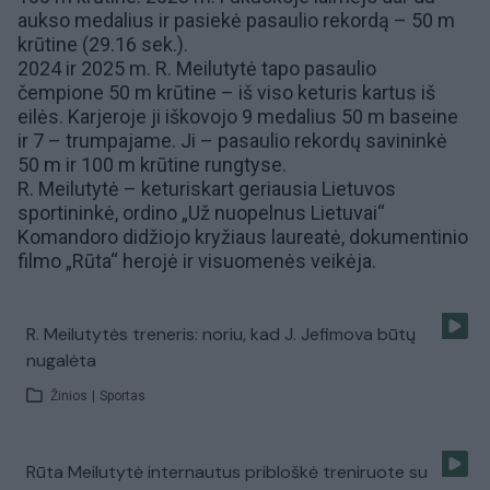
aukso medalius ir pasiekė pasaulio rekordą – 50 m
krūtine (29.16 sek.).
2024 ir 2025 m. R. Meilutytė tapo pasaulio
čempione 50 m krūtine – iš viso keturis kartus iš
eilės. Karjeroje ji iškovojo 9 medalius 50 m baseine
ir 7 – trumpajame. Ji – pasaulio rekordų savininkė
50 m ir 100 m krūtine rungtyse.
R. Meilutytė – keturiskart geriausia Lietuvos
sportininkė, ordino „Už nuopelnus Lietuvai“
Komandoro didžiojo kryžiaus laureatė,
dokumentinio
filmo „Rūta“
herojė ir visuomenės veikėja.
R. Meilutytės treneris: noriu, kad J. Jefimova būtų
nugalėta
Žinios
|
Sportas
Rūta Meilutytė internautus pribloškė treniruote su