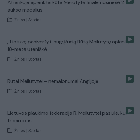
Atrankoje aplenkta Rūta Meilutytė finale nusinešė 2
aukso medalius
Žinios
|
Sportas
Į Lietuvą pasivaržyti sugrįžusią Rūtą Meilutytę aplenkė
18-metė uteniškė
Žinios
|
Sportas
Rūtai Meilutytei – nemalonumai Anglijoje
Žinios
|
Sportas
Lietuvos plaukimo federacija R. Meilutytei pasiūlė, kur
treniruotis
Žinios
|
Sportas