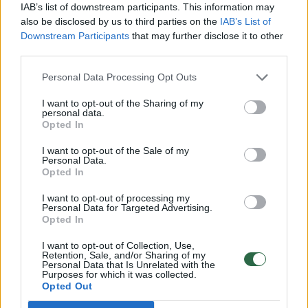
IAB’s list of downstream participants. This information may
Žinios
|
Sportas
also be disclosed by us to third parties on the
IAB’s List of
Downstream Participants
that may further disclose it to other
third parties.
Žiūrėkite tiesiogiai: Rūta Meilutytė pristatys trenerį ir
Personal Data Processing Opt Outs
atskleis artimiausius karjeros planus
I want to opt-out of the Sharing of my
Žinios
|
Sportas
personal data.
Opted In
Rūtos Meilutytės planuose — ne tik pokyčiai sporte,
I want to opt-out of the Sale of my
Personal Data.
bet ir universitetas
Opted In
Žinios
|
Sportas
I want to opt-out of processing my
Personal Data for Targeted Advertising.
Opted In
Rūta Meilutytė gali atmesti viliojančius pasiūlymus
I want to opt-out of Collection, Use,
treniruotis JAV arba Australijoje
Retention, Sale, and/or Sharing of my
Personal Data that Is Unrelated with the
Purposes for which it was collected.
Žinios
|
Sportas
Opted Out