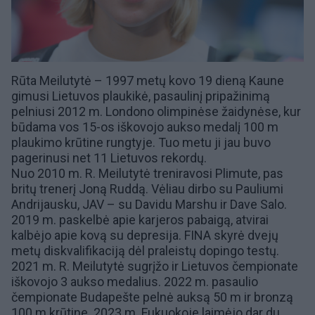
Rūta Meilutytė – 1997 metų kovo 19 dieną Kaune
gimusi Lietuvos plaukikė,
pasaulinį pripažinimą
pelniusi
2012 m. Londono olimpinėse žaidynėse, kur
būdama vos
15-os iškovojo aukso medalį
100 m
plaukimo krūtine rungtyje. Tuo metu ji jau buvo
pagerinusi net 11 Lietuvos rekordų.
Nuo 2010 m. R. Meilutytė treniravosi Plimute, pas
britų trenerį
Joną Ruddą
. Vėliau dirbo su
Pauliumi
Andrijausku
, JAV – su Davidu Marshu ir
Dave Salo
.
2019 m. paskelbė apie karjeros pabaigą, atvirai
kalbėjo apie kovą su depresija.
FINA
skyrė dvejų
metų diskvalifikaciją dėl praleistų dopingo testų.
2021 m. R. Meilutytė sugrįžo ir Lietuvos čempionate
iškovojo 3 aukso medalius. 2022 m. pasaulio
čempionate Budapešte pelnė auksą 50 m ir bronzą
100 m krūtine. 2023 m. Fukuokoje laimėjo dar du