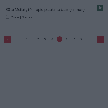
Rūta Meilutytė – apie plaukimo baimę ir meilę
Žinios
|
Sportas
...
‹
›
1
2
3
4
5
6
7
8