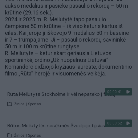
aukso medalius ir pasiekė pasaulio rekordą – 50 m
krūtine (29.16 sek.).
2024 ir 2025 m. R. Meilutytė tapo pasaulio
čempione 50 m krūtine – iš viso keturis kartus iš
eilės. Karjeroje ji iškovojo 9 medalius 50 m baseine
ir 7 – trumpajame. Ji – pasaulio rekordų savininkė
50 m ir 100 m krūtine rungtyse.
R. Meilutytė – keturiskart geriausia Lietuvos
sportininkė, ordino „Už nuopelnus Lietuvai“
Komandoro didžiojo kryžiaus laureatė,
dokumentinio
filmo „Rūta“
herojė ir visuomenės veikėja.
00:00:41
Rūta Meilutytė Stokholme ir vėl nepateko į finalą
Žinios
|
Sportas
00:00:52
Rūtos Meilutytės nesėkmės Švedijoje tęsiasi
Žinios
|
Sportas