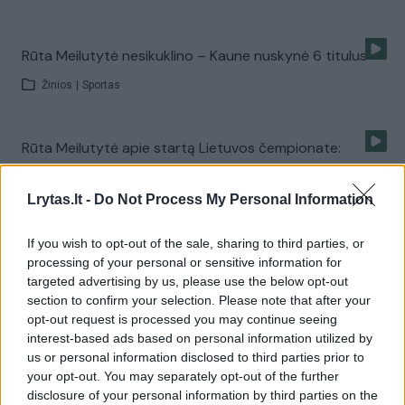
Rūta Meilutytė nesikuklino – Kaune nuskynė 6 titulus
Žinios
|
Sportas
Rūta Meilutytė apie startą Lietuvos čempionate:
vertinu labai gerai
Lrytas.lt -
Do Not Process My Personal Information
Žinios
|
Sportas
If you wish to opt-out of the sale, sharing to third parties, or
Rūta Meilutytė didina ginklų arsenalą: varžysis ne tik
processing of your personal or sensitive information for
targeted advertising by us, please use the below opt-out
plaukdama krūtine
section to confirm your selection. Please note that after your
Žinios
|
Sportas
opt-out request is processed you may continue seeing
interest-based ads based on personal information utilized by
us or personal information disclosed to third parties prior to
Paslaptis atskleista: Rūta Meilutytė papasakojo, kur
your opt-out. You may separately opt-out of the further
disclosure of your personal information by third parties on the
toliau tęs karjerą