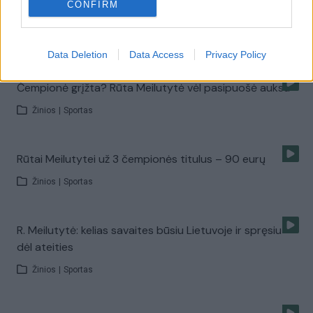
CONFIRM
Lietuvos plaukikai iš Belgijos parsiveža 11 apdovanojimų
Žinios
|
Sportas
Data Deletion
Data Access
Privacy Policy
Čempionė grįžta? Rūta Meilutytė vėl pasipuošė auksu
Žinios
|
Sportas
Rūtai Meilutytei už 3 čempionės titulus – 90 eurų
Žinios
|
Sportas
R. Meilutytė: kelias savaites būsiu Lietuvoje ir spręsiu
dėl ateities
Žinios
|
Sportas