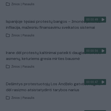
Žinios
|
Pasaulis
00:00:49
Ispanijoje tęsiasi protestų bangos – žmonės piktinasi
infliacija, mažesniu finansavimu sveikatos sistemai
Žinios
|
Pasaulis
00:00:56
Irane dėl protestų kaltinimai pateikti daugiau nei 300
asmenų, keturiems gresia mirties bausmė
Žinios
|
Pasaulis
00:00:47
Dešimtys protestuotojų Los Andželo gatvėse ragina
dėl rasizmo atsistatydinti tarybos narius
Žinios
|
Pasaulis