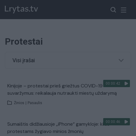
Protestai
Visi įrašai
00:00:42
Kinijoje – protestai prieš griežtus COVID-19
suvaržymus: reikalauja nutraukti miestų uždarymą
Žinios
|
Pasaulis
00:00:46
Sumaištis didžiausioje „iPhone“ gamykloje: kilus
protestams žygiavo minios žmonių