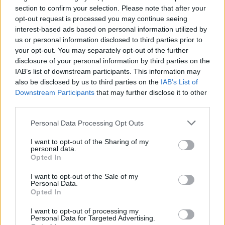
Žinios
|
Pasaulis
section to confirm your selection. Please note that after your
opt-out request is processed you may continue seeing
interest-based ads based on personal information utilized by
00:00:37
Irane tęsiasi masiniai protestai: suimta daugiau nei
us or personal information disclosed to third parties prior to
tūkstantis demonstrantų, tarp jų – 17 žurnalistų
your opt-out. You may separately opt-out of the further
disclosure of your personal information by third parties on the
Žinios
|
Pasaulis
IAB’s list of downstream participants. This information may
also be disclosed by us to third parties on the
IAB’s List of
Downstream Participants
that may further disclose it to other
00:01:13
Vaizdai iš protestų Irane: deginami automobiliai,
third parties.
pareigūnai iš automato šaudo protestuotojų kryptimi
Personal Data Processing Opt Outs
Žinios
|
Pasaulis
I want to opt-out of the Sharing of my
personal data.
Opted In
00:01:01
Neramumams Irane galo nematyti: prie ambasados
protestuotojai susigrūmė su policija
I want to opt-out of the Sale of my
Personal Data.
Žinios
Opted In
|
Pasaulis
I want to opt-out of processing my
Personal Data for Targeted Advertising.
00:00:39