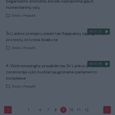
bėgantiems žmonėms beveik neįmanoma gauti
humanitarinių vizų
Žinios
|
Pasaulis
00:01:25
Šri Lankos premjeru paskirtas Rajapaksų sąjungininkas,
protestų stovykla išvaikyta
Žinios
|
Pasaulis
00:01:39
R. Wickremesinghe prisaikdintas Šri Lankos prezidentu:
ceremonija vyko budriai saugomame parlamento
komplekse
Žinios
|
Pasaulis
...
‹
›
1
6
7
8
9
10
11
12