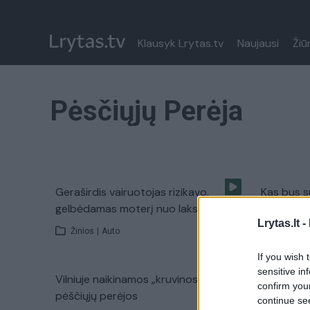
Klausyk Lrytas.tv
Naujausi
Žiū
Pėsčiųjų Perėja
Geraširdis vairuotojas rizikavo,
Kas bus s
gelbėdamas moterį nuo lakstūnų
kuri virto
Lrytas.lt -
Žinios
|
Auto
Žinios
|
If you wish 
sensitive in
Vilniuje naikinamos „kruvinosios“
Prakeiksm
confirm you
pėščiųjų perėjos
pervažiav
continue se