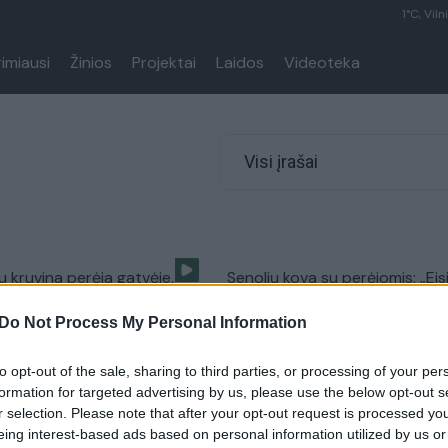
1°C, Viln
rimiausi
Žinios
Projektai
Laidos
Videoteka
Visi įrašai
u kruvina perėja gatvėje,
Senolių kova su perėjomis: „Eis
 greitkeliu?
norėsim!“
Do Not Process My Personal Information
Auto
Žinios
|
Lietuvos diena
to opt-out of the sale, sharing to third parties, or processing of your per
formation for targeted advertising by us, please use the below opt-out s
as Pilaitėje: autobusas
Eksperimentas: kaip jus mato
r selection. Please note that after your opt-out request is processed y
o dviratininkės galvą
vairuotojai?
eing interest-based ads based on personal information utilized by us or