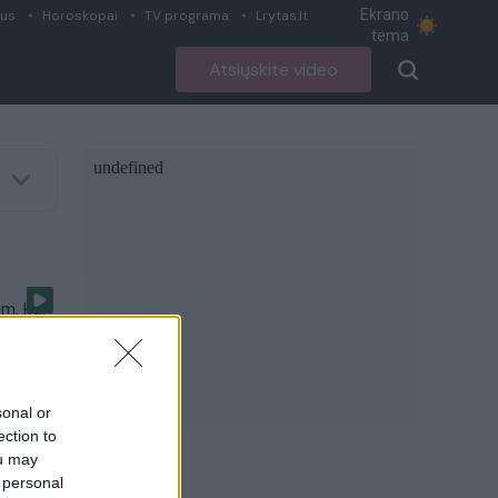
Ekrano
ius
Horoskopai
TV programa
Lrytas.lt
tema
Atsiųskite video
im, kur
sonal or
ection to
ou may
 personal