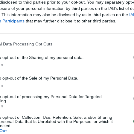
disclosed to third parties prior to your opt-out. You may separately opt-
Lietuvos diena
Žinios
|
Auto
losure of your personal information by third parties on the IAB’s list of
. This information may also be disclosed by us to third parties on the
IA
Participants
that may further disclose it to other third parties.
 niekas nepasimoko iš
Po tragiškos avarijos pėsčiųjų
pėsčiųjų perėjose
perėjoje – griežtėjančios bau
Videobumas
Žinios
|
Auto
l Data Processing Opt Outs
o opt-out of the Sharing of my personal data.
erėjoje: žuvusiojo darbas
Geros nuotaikos užtaisas: kas
In
e kelio pusėje
nutinka sustojus praleisti sen
o opt-out of the Sale of my Personal Data.
Lietuvos diena
Žinios
|
Auto
In
to opt-out of processing my Personal Data for Targeted
tiškas galvosūkis: kaip
Pėsčiųjų perėjoje sunkiai sužal
ing.
In
ereiti gatvę?
mokyklą skubėjęs 10-metis
Auto
Žinios
|
Lietuvos diena
o opt-out of Collection, Use, Retention, Sale, and/or Sharing
ersonal Data that Is Unrelated with the Purposes for which it
lected.
Out