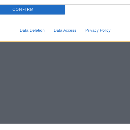
1
CONFIRM
2
3
›
Data Deletion
Data Access
Privacy Policy