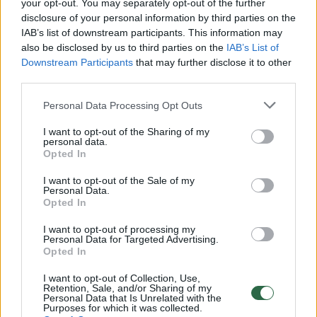
your opt-out. You may separately opt-out of the further
Vilniaus centre – autobuso vairuotojo pamokos
disclosure of your personal information by third parties on the
dviratininkui
IAB’s list of downstream participants. This information may
also be disclosed by us to third parties on the
IAB’s List of
Žinios
|
Videobumas
Downstream Participants
that may further disclose it to other
third parties.
Pareigūnams atitekęs vaizdo įrašas atsirūgo dviem
Personal Data Processing Opt Outs
vairuotojams
I want to opt-out of the Sharing of my
personal data.
Žinios
|
Lietuvos diena
Opted In
I want to opt-out of the Sale of my
Personal Data.
Girtutėlės vairuotojos partrenkta mergina nekalba ir
Opted In
nevaikšto
I want to opt-out of processing my
Žinios
|
Kriminalai
Personal Data for Targeted Advertising.
Opted In
I want to opt-out of Collection, Use,
Pėsčiuosius nušlavusį BMW vairuotoją teis kaip žudiką?
Retention, Sale, and/or Sharing of my
Personal Data that Is Unrelated with the
Purposes for which it was collected.
Žinios
|
Kriminalai