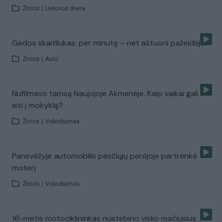
Žinios
|
Lietuvos diena
Gėdos skaitliukas: per minutę – net aštuoni pažeidėjai
Žinios
|
Auto
Nufilmavo tamsą Naujojoje Akmenėje. Kaip vaikai gali
eiti į mokyklą?
Žinios
|
Videobumas
Panevėžyje automobilis pėsčiųjų perėjoje partrenkė
moterį
Žinios
|
Videobumas
16-metis motociklininkas nustebino visko mačiusius