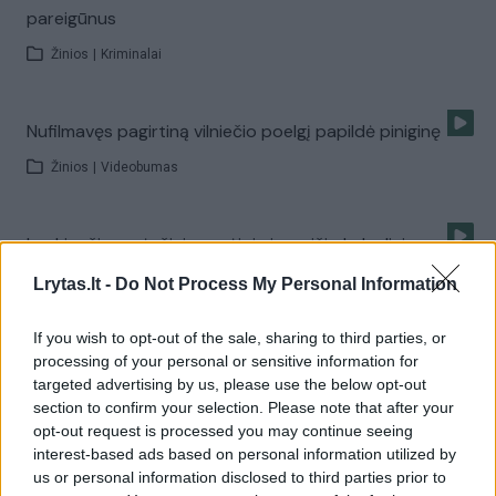
pareigūnus
Žinios
|
Kriminalai
Nufilmavęs pagirtiną vilniečio poelgį papildė piniginę
Žinios
|
Videobumas
Lenkiančiam pėsčiųjų perėjoje ir greičio kalneliai
nebaisūs
Lrytas.lt -
Do Not Process My Personal Information
Žinios
|
Auto
If you wish to opt-out of the sale, sharing to third parties, or
processing of your personal or sensitive information for
Studentę perėjoje pražudžiusi Ieva Kazlaitė teistumo
targeted advertising by us, please use the below opt-out
neišvengė
section to confirm your selection. Please note that after your
opt-out request is processed you may continue seeing
Žinios
|
Kriminalai
interest-based ads based on personal information utilized by
us or personal information disclosed to third parties prior to