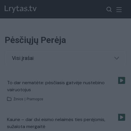
Pėsčiųjų Perėja
Visi įrašai
To dar nematėte: pėsčiasis gatvėje nustebino
vairuotojus
Žinios
|
Pramogos
Kaune – dar dvi eismo nelaimės ties perėjomis,
sužalota mergaitė