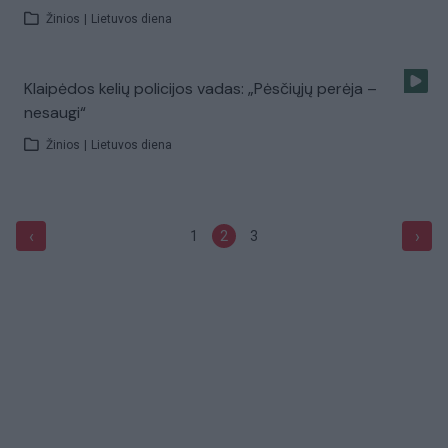
Žinios
|
Lietuvos diena
Klaipėdos kelių policijos vadas: „Pėsčiųjų perėja –
nesaugi“
Žinios
|
Lietuvos diena
‹
›
1
2
3