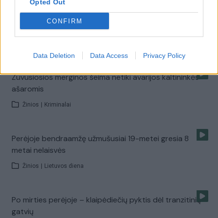
Opted Out
CONFIRM
Po BMW skrydžio į pėsčiuosius - pirmosios aukos mirtis
Žinios
|
Kriminalai
Data Deletion
Data Access
Privacy Policy
Žuvusiosios merginos šeima netiki avarijos kaltininkės
ašaromis
Žinios
|
Kriminalai
Perėjoje bendraamžę užmušusiai 19-metei gresia 8
metai nelaisvės
Žinios
|
Lietuvos diena
Po mirties perėjoje – klaipėdiečių pyktis dėl tranzitinių
gatvių