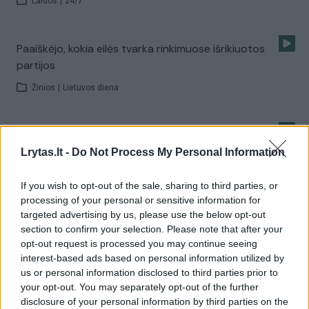
Laidos
|
24/7
Paaiškėjo, kokia eilės tvarka rinkimuose išrikiuotos
partijos
Žinios
|
Lietuvos diena
Pasijuto lyg sovietmetyje – neleido partijų vadinti
grupuotėmis
Lrytas.lt -
Do Not Process My Personal Information
Žinios
|
Lietuvos diena
If you wish to opt-out of the sale, sharing to third parties, or
processing of your personal or sensitive information for
targeted advertising by us, please use the below opt-out
Socialdemokratai lieka populiariausi, juos vejasi
section to confirm your selection. Please note that after your
„valstiečiai“
opt-out request is processed you may continue seeing
interest-based ads based on personal information utilized by
Žinios
|
Lietuvos diena
us or personal information disclosed to third parties prior to
your opt-out. You may separately opt-out of the further
disclosure of your personal information by third parties on the