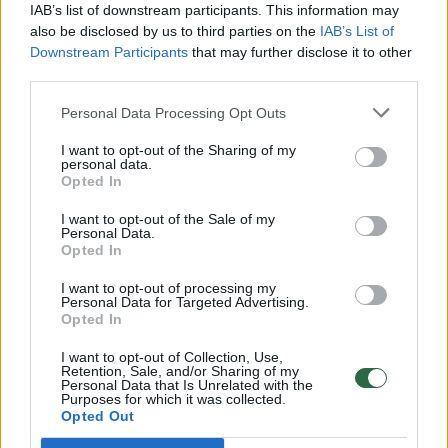
Nesutarimai Tėvynės sąjungoje: J. Razma paliko rinkimų
IAB’s list of downstream participants. This information may
štabą
also be disclosed by us to third parties on the
IAB’s List of
Downstream Participants
that may further disclose it to other
Žinios
|
Lietuvos diena
third parties.
Personal Data Processing Opt Outs
Politologas: visos partijos vogė ir vogs
I want to opt-out of the Sharing of my
Žinios
|
Lietuvos diena
personal data.
Opted In
I want to opt-out of the Sale of my
A. Sysas apie partijos narius: visada prašau galvoti, ką
Personal Data.
kalba
Opted In
Žinios
|
Lietuvos diena
I want to opt-out of processing my
Personal Data for Targeted Advertising.
Opted In
Skandalai nuo socialdemokratų – lyg vanduo nuo
I want to opt-out of Collection, Use,
Retention, Sale, and/or Sharing of my
žąsies
Personal Data that Is Unrelated with the
Purposes for which it was collected.
Žinios
|
Lietuvos diena
Opted Out