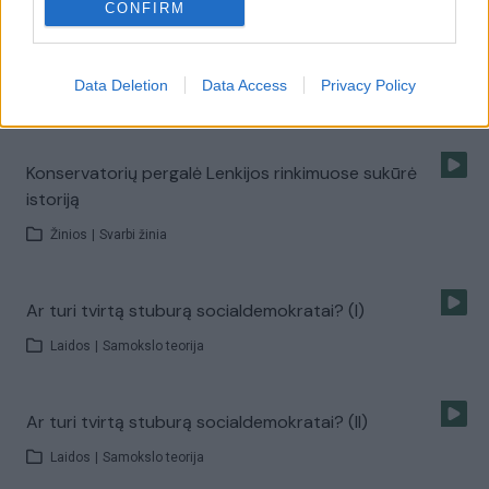
CONFIRM
Premjero rūpestis – ne tik mažėjantis asmeninis
populiarumas
Data Deletion
Data Access
Privacy Policy
Žinios
|
Lietuvos diena
Konservatorių pergalė Lenkijos rinkimuose sukūrė
istoriją
Žinios
|
Svarbi žinia
Ar turi tvirtą stuburą socialdemokratai? (I)
Laidos
|
Samokslo teorija
Ar turi tvirtą stuburą socialdemokratai? (II)
Laidos
|
Samokslo teorija