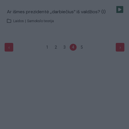
Ar išmes prezidentė „darbiečius“ iš valdžios? (I)
Laidos
|
Samokslo teorija
‹
›
1
2
3
4
5