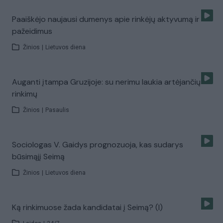
Paaiškėjo naujausi dumenys apie rinkėjų aktyvumą ir
pažeidimus
Žinios
|
Lietuvos diena
Auganti įtampa Gruzijoje: su nerimu laukia artėjančių
rinkimų
Žinios
|
Pasaulis
Sociologas V. Gaidys prognozuoja, kas sudarys
būsimąjį Seimą
Žinios
|
Lietuvos diena
Ką rinkimuose žada kandidatai į Seimą? (I)