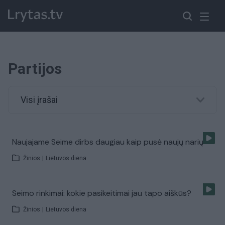
Partijos
Visi įrašai
Naujajame Seime dirbs daugiau kaip pusė naujų narių
Žinios
|
Lietuvos diena
Seimo rinkimai: kokie pasikeitimai jau tapo aiškūs?
Žinios
|
Lietuvos diena