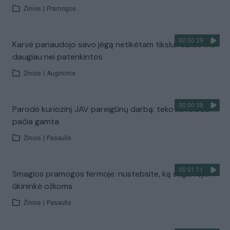
Žinios
|
Pramogos
00:00:29
Karvė panaudojo savo jėgą netikėtam tikslui: ožkos liko
daugiau nei patenkintos
Žinios
|
Augintinis
00:00:38
Parodė kuriozinį JAV pareigūnų darbą: teko kovoti su
pačia gamta
Žinios
|
Pasaulis
00:01:11
Smagios pramogos fermoje: nustebsite, ką sugalvojo
ūkininkė ožkoms
Žinios
|
Pasaulis