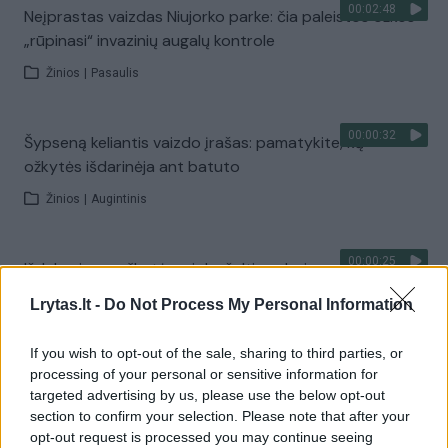
00:02:48
Neįprastas vaizdas Niujorko parke: čia paleistos ožkos
„rūpinasi“ invazinių augalų kontrole
Žinios
|
Pasaulis
00:00:32
Šypseną keliantis vaizdo įrašas: pamatykite, ką
ožkytės išdarinėja ant batuto
Žinios
|
Augintinis
00:00:25
Išdykusioms ožkytėms joks šaltis nebaisus: dūksta
pusnyse aprengtos numegztais drabužėliais
Lrytas.lt -
Do Not Process My Personal Information
Žinios
|
Augintinis
If you wish to opt-out of the sale, sharing to third parties, or
processing of your personal or sensitive information for
00:02:46
Sugalvojo išradingą būdą pašalinti invazines piktžoles:
targeted advertising by us, please use the below opt-out
pasitelkė ožkas
section to confirm your selection. Please note that after your
opt-out request is processed you may continue seeing