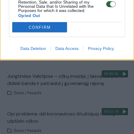
Išskirtinė ožkų kova: internautus juokina paminkštinimai
Retention, Sale, and/or Sharing of my
Personal Data that Is Unrelated with the
ant jų ragų
Purposes for which it was collected.
Opted Out
Žinios
|
Augintinis
CONFIRM
00:00:40
Internautus juokina nuotaikingas ožkyčių šokis –
energijos joms netrūksta
Data Deletion
Data Access
Privacy Policy
Žinios
|
Gyvenimo būdas
00:00:36
Jungtinėse Valstijose – ožkų invazija: į laisvę ištrūko
didelė banda ir patraukė į gyvenamąjį rajoną
Žinios
|
Pasaulis
00:01:19
Opi problema: dėl koronaviruso ištuštėjusį miestą
užplūdo ožkos
Žinios
|
Pasaulis