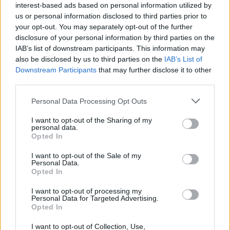
Žinios
|
Pasaulis
interest-based ads based on personal information utilized by
us or personal information disclosed to third parties prior to
your opt-out. You may separately opt-out of the further
00:05:57
Pamatykite: sūrininko ūkyje – 100 ožkų, 260 litrų pieno
disclosure of your personal information by third parties on the
per dieną ir netikėti sūrių receptai
IAB’s list of downstream participants. This information may
also be disclosed by us to third parties on the
IAB’s List of
Žinios
|
Verslas
Downstream Participants
that may further disclose it to other
third parties.
00:00:31
Nusijuokti priversiantis vaizdelis: ožka nesėkmingai
Personal Data Processing Opt Outs
bando užlipti ant bėgimo takelio
I want to opt-out of the Sharing of my
personal data.
Žinios
|
Augintinis
Opted In
I want to opt-out of the Sale of my
Personal Data.
00:01:17
Neeilinį iškvietimą gavę ugniagesiai nepasimetė – puolė
Opted In
gelbėti ant stogo įstrigusias ožkas
I want to opt-out of processing my
Žinios
|
Pasaulis
Personal Data for Targeted Advertising.
Opted In
I want to opt-out of Collection, Use,
00:00:25