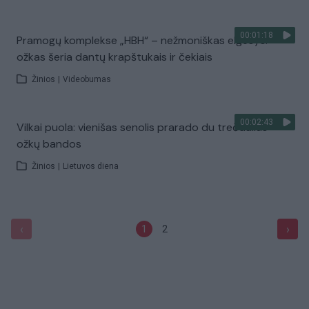
00:01:18
Pramogų komplekse „HBH“ – nežmoniškas elgesys:
ožkas šeria dantų krapštukais ir čekiais
Žinios
|
Videobumas
00:02:43
Vilkai puola: vienišas senolis prarado du trečdalius
ožkų bandos
Žinios
|
Lietuvos diena
‹
›
1
2