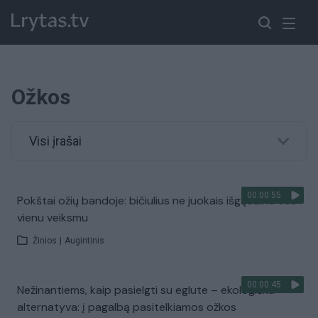
Ožkos
Visi įrašai
00:00:55
Pokštai ožių bandoje: bičiulius ne juokais išgąsdino vos
vienu veiksmu
Žinios
|
Augintinis
00:00:45
Nežinantiems, kaip pasielgti su eglute – ekologiška
alternatyva: į pagalbą pasitelkiamos ožkos