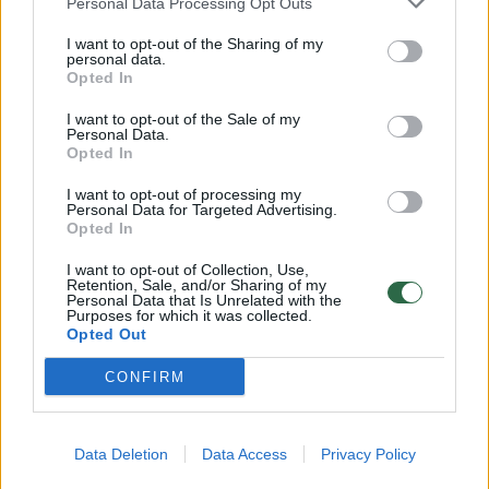
Personal Data Processing Opt Outs
Iranietis: mano šalies gatvėse – mirtinos egzekucijos
I want to opt-out of the Sharing of my
Žinios
|
Pasaulis
personal data.
Opted In
I want to opt-out of the Sale of my
Menininkas Vašingtone sukūrė dviejų futbolo aikščių
Personal Data.
dydžio veidą
Opted In
Žinios
|
Pramogos
I want to opt-out of processing my
Personal Data for Targeted Advertising.
Opted In
Panevėžietis dviračių detales paverčia išskirtiniais
I want to opt-out of Collection, Use,
Retention, Sale, and/or Sharing of my
kūriniais
Personal Data that Is Unrelated with the
Purposes for which it was collected.
Žinios
|
Gyvenimo būdas
Opted Out
CONFIRM
‹
›
1
2
3
Data Deletion
Data Access
Privacy Policy