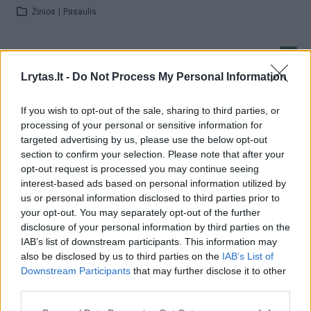
Žinios
|
Pasaulis
Italas traktoriumi sukūrė milžinišką Jėzaus Kristaus
portretą
Lrytas.lt -
Do Not Process My Personal Information
Žinios
|
Pasaulis
If you wish to opt-out of the sale, sharing to third parties, or
processing of your personal or sensitive information for
targeted advertising by us, please use the below opt-out
Šokiruojantis menas: pamatykite, kaip suplėšo save į
section to confirm your selection. Please note that after your
gabalus
opt-out request is processed you may continue seeing
interest-based ads based on personal information utilized by
Žinios
|
Pramogos
us or personal information disclosed to third parties prior to
your opt-out. You may separately opt-out of the further
disclosure of your personal information by third parties on the
Kruopštus lietuvis namuose atkūrė garsiausią Europos
IAB’s list of downstream participants. This information may
bokštą
also be disclosed by us to third parties on the
IAB’s List of
Downstream Participants
that may further disclose it to other
Žinios
|
Videobumas
third parties.