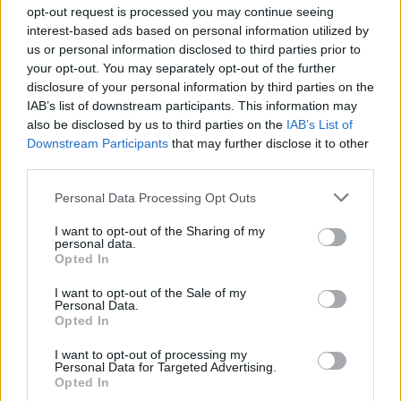
opt-out request is processed you may continue seeing
metinės: surengta edukacija kūrėjo atminimui
interest-based ads based on personal information utilized by
Žinios
|
Pramogos
us or personal information disclosed to third parties prior to
your opt-out. You may separately opt-out of the further
disclosure of your personal information by third parties on the
00:02:10
Avantiūromis pasižymėjęs menininkas nenustoja
IAB’s list of downstream participants. This information may
also be disclosed by us to third parties on the
IAB’s List of
stebinti: kūrybą nori paversti kriptovaliutų rūšimi
Downstream Participants
that may further disclose it to other
Žinios
|
Pasaulis
third parties.
Personal Data Processing Opt Outs
00:00:37
Išsipildė garsaus mirusio menininko svajonė: Triumfo
I want to opt-out of the Sharing of my
arka tapo meno objektu
personal data.
Opted In
Žinios
|
Pasaulis
I want to opt-out of the Sale of my
Personal Data.
Opted In
00:00:35
Niujorko metro atsinaujino: garsus menininkas niūrią
vietą pavertė jaukia aplinka
I want to opt-out of processing my
Personal Data for Targeted Advertising.
Opted In
Žinios
|
Pasaulis