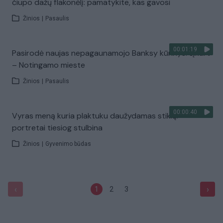
čiupo dažų flakonėlį: pamatykite, kas gavosi
Žinios
|
Pasaulis
00:01:19
Pasirodė naujas nepagaunamojo Banksy kūrinys: šįkart
– Notingamo mieste
Žinios
|
Pasaulis
00:00:40
Vyras meną kuria plaktuku daužydamas stiklą:
portretai tiesiog stulbina
Žinios
|
Gyvenimo būdas
‹
›
1
2
3