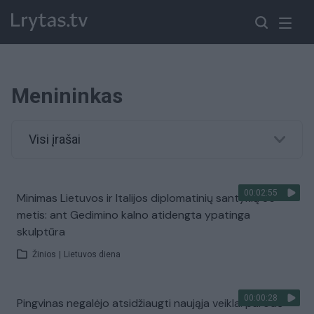
Menininkas
Visi įrašai
00:02:55
Minimas Lietuvos ir Italijos diplomatinių santykių 35-
metis: ant Gedimino kalno atidengta ypatinga
skulptūra
Žinios
|
Lietuvos diena
00:00:28
Pingvinas negalėjo atsidžiaugti naująja veikla: parodė