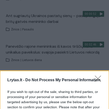
00:00:52
Ant sugriautų Ukrainos pastatų sienų – paslaptingojo
britų gatvės menininko darbai
Žinios
|
Pasaulis
00:02:46
Panevėžio rajone menininkas iš kavos tirščių kuria
unikalius paveikslus: svajoja pasiekti Lietuvos rekordą
Žinios
|
Lietuvos diena
00:03:52
Išskirtinis Tailando menininko užsiėmimas: kuria
Lrytas.lt -
Do Not Process My Personal Information
miniatiūras, atspindinčias istorinį laikmetį
Žinios
|
Gyvenimo būdas
If you wish to opt-out of the sale, sharing to third parties, or
processing of your personal or sensitive information for
targeted advertising by us, please use the below opt-out
00:02:49
Minimos menininko J. Mačiūno 90-osios gimimo
section to confirm your selection. Please note that after your