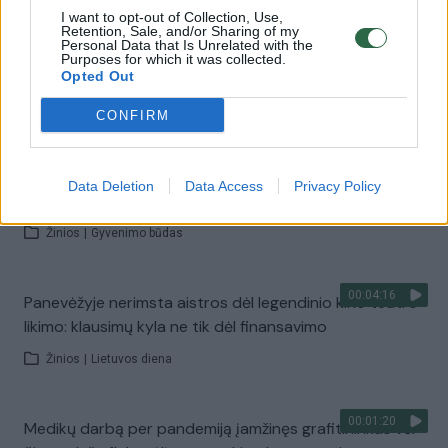
I want to opt-out of Collection, Use,
Retention, Sale, and/or Sharing of my
00:03:15
Personal Data that Is Unrelated with the
Panevėžyje nelegaliai pasodintas medelis menininkui
Purposes for which it was collected.
gali atsieiti bauda iki 600 eurų
Opted Out
Žinios
|
Lietuvos diena
CONFIRM
00:01:29
Kinijos menininkas stebina originalumu – populiarumo
Data Deletion
Data Access
Privacy Policy
susilaukė išskirtinės D. Trumpo statulos
Žinios
|
Gyvenimo būdas
00:04:16
Panevėžyje nerimsta aistros dėl legendinio kino teatro
likimo: klausimų kyla ne tik dėl finansavimo
Žinios
|
Lietuvos diena
00:01:20
Medikų darbą per pandemiją įamžinęs grafitininkas vėl