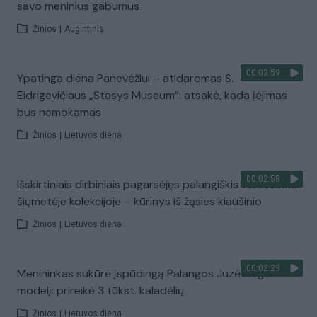
savo meninius gabumus
Žinios
|
Augintinis
00:02:59
Ypatinga diena Panevėžiui – atidaromas S.
Eidrigevičiaus „Stasys Museum“: atsakė, kada įėjimas
bus nemokamas
Žinios
|
Lietuvos diena
00:02:58
Išskirtiniais dirbiniais pagarsėjęs palangiškis vėl stebina:
šiųmetėje kolekcijoje – kūrinys iš žąsies kiaušinio
Žinios
|
Lietuvos diena
00:02:23
Menininkas sukūrė įspūdingą Palangos Juzės lego
modelį: prireikė 3 tūkst. kaladėlių
Žinios
|
Lietuvos diena