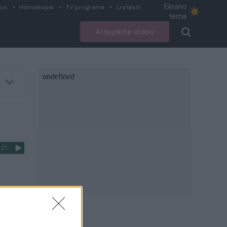
Ekrano
ius
Horoskopai
TV programa
Lrytas.lt
tema
Atsiųskite video
:21
ė
:33