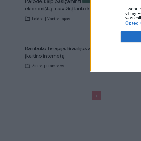
Parodė, kaip pasigaminti
Pratimai s
ekonomišką masažinį lauko kubilą
atsikratyk
I want t
of my P
skausmu
was col
Laidos
|
Vantos lapas
Opted 
Žinios
|
Bambuko terapija: Brazilijos atlikėja
Kaip daro
įkaitino internetą
Laidos
|
Žinios
|
Pramogos
‹