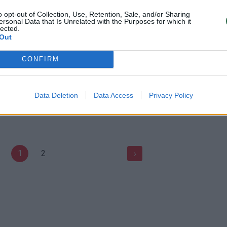
u volu ir kamuoliuku:
Katino masažo vilionės privers
ite celiulito ir pamirškite
nusišypsoti
o opt-out of Collection, Use, Retention, Sale, and/or Sharing
ersonal Data that Is Unrelated with the Purposes for which it
s
lected.
Žinios
|
Augintinis
Out
Sportas
CONFIRM
mas estiškas masažas? (I)
Gal masažo? Ši katė atsidėk
lepina savo šeimininkus
Vantos lapas
Data Deletion
Data Access
Privacy Policy
Žinios
|
Videobumas
1
2
›