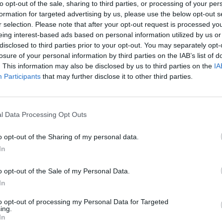
dienos – maloni atgaiva:
Neįprastas masažistas kelia
to opt-out of the sale, sharing to third parties, or processing of your per
 augintinis rūpinasi savo
šypseną: įrašą matę interneto
formation for targeted advertising by us, please use the below opt-out s
u
vartotojai negali patikėti savo
r selection. Please note that after your opt-out request is processed y
eing interest-based ads based on personal information utilized by us or
Augintinis
Žinios
|
Augintinis
disclosed to third parties prior to your opt-out. You may separately opt-
losure of your personal information by third parties on the IAB’s list of
. This information may also be disclosed by us to third parties on the
IA
00:07:44
00:00
alus masažuotojas sako,
Kūdikio džiaugsmas tirpdo
Participants
that may further disclose it to other third parties.
 masažas gali prilygti
tūkstančius – iki pilnos laimės
i treniruotei
tereikėjo prisilietimo
l Data Processing Opt Outs
Gyvenimo būdas
Žinios
|
Pramogos
o opt-out of the Sharing of my personal data.
00:00:40
00:01
a keista ir šlykštoka veido
Nesustabdysite juoko: begalin
In
, tačiau odai daro
šeimininko rūpesnis rainiu kelia
o opt-out of the Sale of my Personal Data.
s
nuostabą
In
Gyvenimo būdas
Žinios
|
Augintinis
to opt-out of processing my Personal Data for Targeted
ing.
In
00:12:38