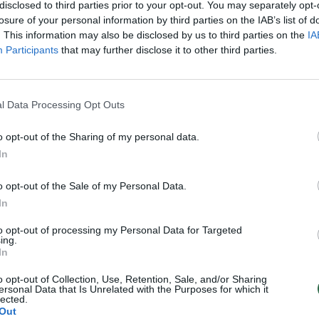
disclosed to third parties prior to your opt-out. You may separately opt-
Psichologas pataria
Žinios
|
Psichologas pataria
losure of your personal information by third parties on the IAB’s list of
. This information may also be disclosed by us to third parties on the
IA
Participants
that may further disclose it to other third parties.
drabutyje: ar pavydžios
Panaudoti fizinę jėgą prieš vai
nesidalija vaikinais?
privaloma (I)
Nulis
Žinios
|
Psichologas pataria
l Data Processing Opt Outs
o opt-out of the Sharing of my personal data.
ogysta vilniečius privertė
In
siaubo
o opt-out of the Sale of my Personal Data.
Šimtaveidis
In
to opt-out of processing my Personal Data for Targeted
ing.
In
1
2
›
o opt-out of Collection, Use, Retention, Sale, and/or Sharing
ersonal Data that Is Unrelated with the Purposes for which it
lected.
Out