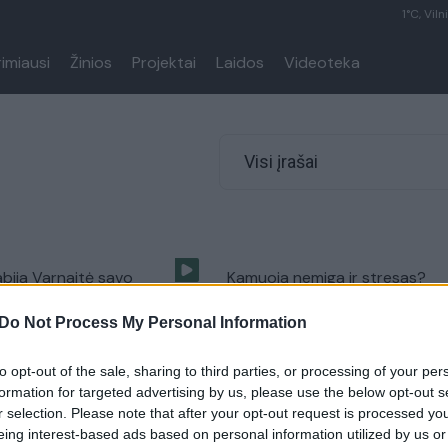
1°C, Viln
rimiausi
Žinios
Projektai
Laidos
Videoteka
Visi įrašai
abija Varnaitė savo
Kamuoja nemiga ir stresas?
s dovanos rūbų
Sužinokite, kaip tai įveikti
Do Not Process My Personal Information
Stiliaus kodas
Žinios
|
Psichologas pataria
to opt-out of the sale, sharing to third parties, or processing of your per
formation for targeted advertising by us, please use the below opt-out s
jei įtarimai dėl
Ar verta klausyti sąžinės priek
r selection. Please note that after your opt-out request is processed y
ybės pasitvirtina?
baudžiant vaiką diržu?
eing interest-based ads based on personal information utilized by us or