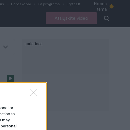
Ekrano
ius
Horoskopai
TV programa
Lrytas.lt
tema
Atsiųskite video
sonal or
ection to
aištų
ou may
 personal