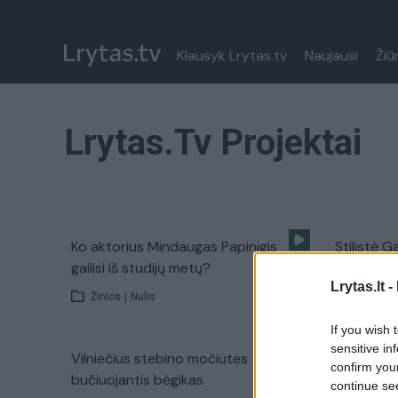
Klausyk Lrytas.tv
Naujausi
Žiū
Lrytas.tv Projektai
Ko aktorius Mindaugas Papinigis
Stilistė G
gailisi iš studijų metų?
žiūrovėm
Lrytas.lt -
Žinios
|
Nulis
Žinios
|
If you wish 
sensitive in
Vilniečius stebino močiutes
Ką daryti, 
confirm you
bučiuojantis bėgikas
neištikim
continue se