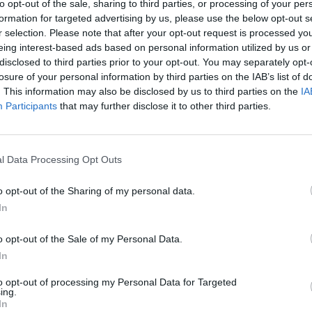
to opt-out of the sale, sharing to third parties, or processing of your per
formation for targeted advertising by us, please use the below opt-out s
00:00:39
00:01
Trumpas pasigailėjo
Lietuva sieks atsisakyti laiko
r selection. Please note that after your opt-out request is processed y
tačiau smogė Kinijai
sukiojimo
eing interest-based ads based on personal information utilized by us or
disclosed to third parties prior to your opt-out. You may separately opt-
Pasaulis
Žinios
|
Lietuvos diena
losure of your personal information by third parties on the IAB’s list of
. This information may also be disclosed by us to third parties on the
IA
Participants
that may further disclose it to other third parties.
00:01:21
00:01
rkel nemato Turkijos, kaip
Europiečius neramina naujos 
sankcijos Rusijai
l Data Processing Opt Outs
Pasaulis
Žinios
|
Pasaulis
o opt-out of the Sharing of my personal data.
00:02:28
00:02
ento rinkimų Prancūzijoje
Lietuva ukrainiečius pasitiko
In
atsikvėpė visa Europa
dainomis ir keksais
o opt-out of the Sale of my Personal Data.
Pasaulis
Žinios
|
Lietuvos diena
In
to opt-out of processing my Personal Data for Targeted
00:04:07
00:03
ing.
rina ir lietuviai: ukrainiečiai
NATO paruošė gerą žinią Dona
In
 Sąjungą pateks be vizos
Trumpui: prisijungs prie karo s