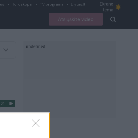
Ekrano
ius
Horoskopai
TV programa
Lrytas.lt
tema
Atsiųskite video
:01
r