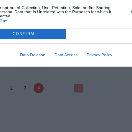
„Islamo valstybe“
o opt-out of Collection, Use, Retention, Sale, and/or Sharing
Pasaulis
ersonal Data that Is Unrelated with the Purposes for which it
lected.
Žinios
|
Pasaulis
Out
CONFIRM
00:01:38
00:02
parlamentas nubalsavo už
Istorinis momentas: Didžioji Bri
ą dėl Didžiosios Britanijos
oficialiai pareiškė paliekanti ES
iš ES
Žinios
|
Pasaulis
Data Deletion
Data Access
Privacy Policy
Pasaulis
2
3
4
›