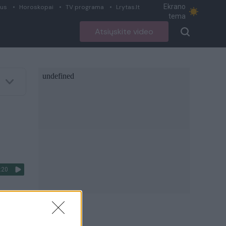
Ekrano
ius
Horoskopai
TV programa
Lrytas.lt
tema
Atsiųskite video
:20