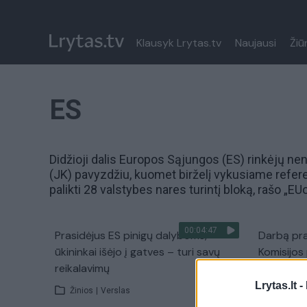
Klausyk Lrytas.tv
Naujausi
Žiū
ES
Didžioji dalis Europos Sąjungos (ES) rinkėjų ne
(JK) pavyzdžiu, kuomet birželį vykusiame refer
palikti 28 valstybes nares turintį bloką, rašo „EU
00:04:47
Prasidėjus ES pinigų dalyboms,
Darbą pr
ūkininkai išėjo į gatves – turi savų
Komisijos
reikalavimų
Žinios
|
Lrytas.lt -
Žinios
|
Verslas