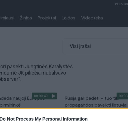
1°C, Viln
rimiausi
Žinios
Projektai
Laidos
Videoteka
Visi įrašai
nori pasekti Jungtinės Karalystės
endume JK piliečiai nubalsavo
observer“.
00:00:49
00:03
adeda naujoji Europos
Rusija gali padėti – tuo tiki
 pirmininkė
propagandos paveikti lietuviai
Pasaulis
Žinios
|
Verslas
Do Not Process My Personal Information