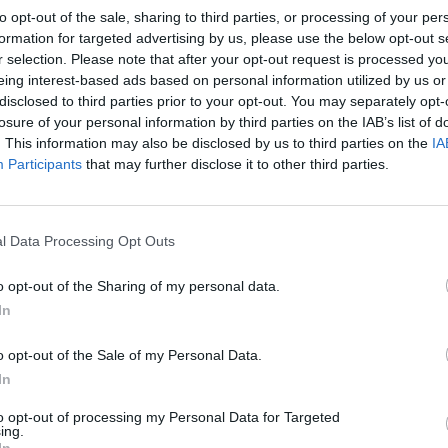
to opt-out of the sale, sharing to third parties, or processing of your per
formation for targeted advertising by us, please use the below opt-out s
00:09:58
00:00
 dalykai, keliaujant arba
ES pareigūnai atkirto E. Macron
r selection. Please note that after your opt-out request is processed y
toje ES šalyje
D. Trumpui dėl noro bendrauti
eing interest-based ads based on personal information utilized by us or
Rusija
disclosed to third parties prior to your opt-out. You may separately opt-
Lietuvos diena
losure of your personal information by third parties on the IAB’s list of
Žinios
|
Pasaulis
. This information may also be disclosed by us to third parties on the
IA
Participants
that may further disclose it to other third parties.
00:02:02
00:00
skaitė piktinasi – dėl
Dar vienas skambus lietuvių
negali kalbėti apie paramą
protestas – šįkart Briuselyje
l Data Processing Opt Outs
Žinios
|
Lietuvos diena
Pasaulis
o opt-out of the Sharing of my personal data.
In
00:00:45
00:00
 „Brexito“ derybose –
Retai politiniais klausimais kalb
o opt-out of the Sale of my Personal Data.
ėl išstojimo sąlygų
Elžbieta II-oji pasisakė apie „Br
In
Pasaulis
Žinios
|
Pasaulis
to opt-out of processing my Personal Data for Targeted
ing.
In