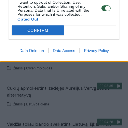
I want to opt-out of Collection, Use,
Retention, Sale, and/or Sharing of my
Personal Data that Is Unrelated with the
Purposes for which it was collected.
00:02:27
Medus – ne visada sveika: paaiškino, kada jis gali tapti
Opted Out
organizmo priešu
CONFIRM
Žinios
|
Gyvenimo būdas
00:27:05
Data Deletion
Data Access
Privacy Policy
Vaida Kurpienė atskleidė visą tiesą apie cukrų: kiek ir ką
valgyti sveika
Žinios
|
Gyvenimo būdas
00:03:35
Cukrų apmokestinti žadėjęs Aurelijus Veryga rado
alternatyvą
Žinios
|
Lietuvos diena
00:04:28
Valdžia toliau bando sveikatinti Lietuvą: šįkart nori