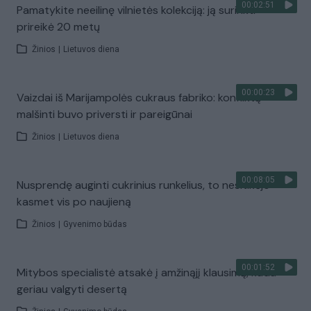
00:02:51
Pamatykite neeilinę vilnietės kolekciją: ją surinkti
prireikė 20 metų
Žinios
|
Lietuvos diena
00:00:23
Vaizdai iš Marijampolės cukraus fabriko: konfliktą
malšinti buvo priversti ir pareigūnai
Žinios
|
Lietuvos diena
00:08:05
Nusprendę auginti cukrinius runkelius, to nesitikėjo –
kasmet vis po naujieną
Žinios
|
Gyvenimo būdas
00:01:52
Mitybos specialistė atsakė į amžinąjį klausimą, kada
geriau valgyti desertą