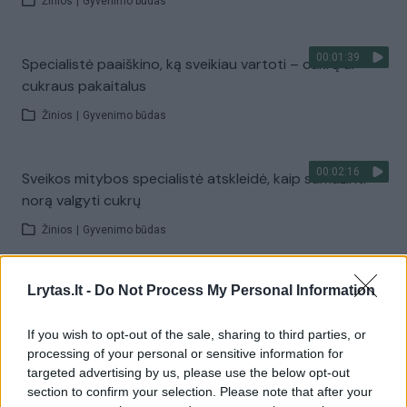
Žinios
|
Gyvenimo būdas
00:01:39
Specialistė paaiškino, ką sveikiau vartoti – cukrų ar
cukraus pakaitalus
Žinios
|
Gyvenimo būdas
00:02:16
Sveikos mitybos specialistė atskleidė, kaip sumažinti
norą valgyti cukrų
Žinios
|
Gyvenimo būdas
00:02:23
Lrytas.lt -
Do Not Process My Personal Information
Jei norite sulieknėti ir valgote daug vaisių, turite
atkreipti dėmesį į vieną detalę
If you wish to opt-out of the sale, sharing to third parties, or
Žinios
|
Gyvenimo būdas
processing of your personal or sensitive information for
targeted advertising by us, please use the below opt-out
section to confirm your selection. Please note that after your
00:01:52