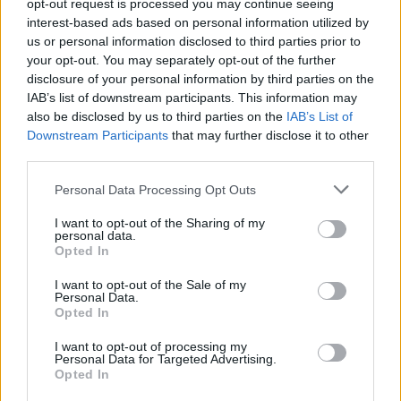
Paaiškino, kaip skaityti maisto etiketės ir suprasti, kada
opt-out request is processed you may continue seeing
produktas tampa desertu
interest-based ads based on personal information utilized by
us or personal information disclosed to third parties prior to
Žinios
|
Gyvenimo būdas
your opt-out. You may separately opt-out of the further
disclosure of your personal information by third parties on the
IAB’s list of downstream participants. This information may
00:01:28
Perkant džiovintas datules būtina atkreipti dėmesį į
also be disclosed by us to third parties on the
IAB’s List of
vieną detalę: tai žino ne visi
Downstream Participants
that may further disclose it to other
third parties.
Žinios
|
Gyvenimo būdas
Personal Data Processing Opt Outs
00:00:59
I want to opt-out of the Sharing of my
Sveikos mitybos specialistė paaiškino, kiek kasdien
personal data.
galima suvartoti cukraus
Opted In
Žinios
|
Gyvenimo būdas
I want to opt-out of the Sale of my
Personal Data.
Opted In
00:02:56
Jei vartojate per daug cukraus, jums trūksta vieno
I want to opt-out of processing my
dalyko: pokyčiai garantuoti
Personal Data for Targeted Advertising.
Opted In
Žinios
|
Gyvenimo būdas