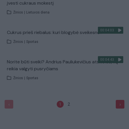
įvesti cukraus mokestį
Žinios
|
Lietuvos diena
00:04:03
Cukrus prieš riebalus: kuri blogybė sveikesnė?
Žinios
|
Sportas
00:04:43
Norite būti sveiki? Andrius Pauliukevičius atskleidė, ką
reikia valgyti pusryčiams
Žinios
|
Sportas
‹
›
1
2