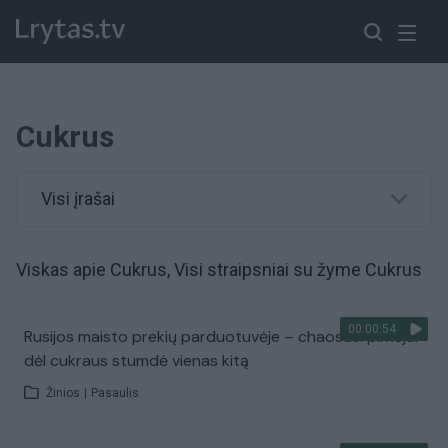
Cukrus
Visi įrašai
Viskas apie Cukrus, Visi straipsniai su žyme Cukrus
00:00:54
Rusijos maisto prekių parduotuvėje – chaosas: pirkėjai
dėl cukraus stumdė vienas kitą
Žinios
|
Pasaulis