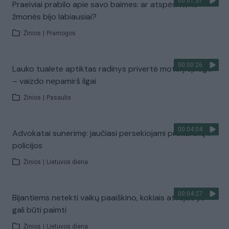
00:01:37
Praeiviai prabilo apie savo baimes: ar atspėsite, ko
žmonės bijo labiausiai?
Žinios
|
Pramogos
00:00:26
Lauko tualete aptiktas radinys privertė moterį spiegti
– vaizdo nepamirš ilgai
Žinios
|
Pasaulis
00:04:04
Advokatai sunerimę: jaučiasi persekiojami prokurorų ir
policijos
Žinios
|
Lietuvos diena
00:04:27
Bijantiems netekti vaikų paaiškino, kokiais atvejais jie
gali būti paimti
Žinios
|
Lietuvos diena