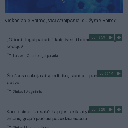
Viskas apie Baimė, Visi straipsniai su žyme Baimė
00:13:59
„Odontologai pataria“: kaip įveikti baimes odontologo
kėdėje?
Laidos
|
Odontologai pataria
00:00:14
Šio šuns reakcija atspindi tikrą siaubą – pamatykite
patys
Žinios
|
Augintinis
00:12:28
Karo baimė – atsakė, kaip jos atsikratyti bei kokia
žmonių grupė jaučiasi pažeidžiamiausia
Žinios
|
Lietuvos diena