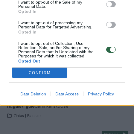
I want to opt-out of the Sale of my
Personal Data.
Opted In
00:01:08
Vaiduokliu tapęs vienas iš Ukrainos miestų: civiliai
jaučiasi pavargę gyventi baimėje
I want to opt-out of processing my
Personal Data for Targeted Advertising.
Opted In
Žinios
|
Pasaulis
I want to opt-out of Collection, Use,
Retention, Sale, and/or Sharing of my
Personal Data that Is Unrelated with the
00:17:38
Karo psichologas ramina dėl Ukrainos į paniką
Purposes for which it was collected.
puolančius lietuvius: pasakė, kaip tvarkytis su kylančiu
Opted Out
nerimu
CONFIRM
Žinios
|
Lietuvos diena
Data Deletion
Data Access
Privacy Policy
00:00:39
Neįprasta pramoga: koronaviruso baimę bando
nugalėti gulėdami karstuose
Žinios
|
Pasaulis