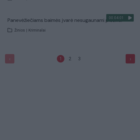
00:04:01
Panevėžiečiams baimės įvarė nesugaunami plėšikai
Žinios
|
Kriminalai
‹
›
1
2
3