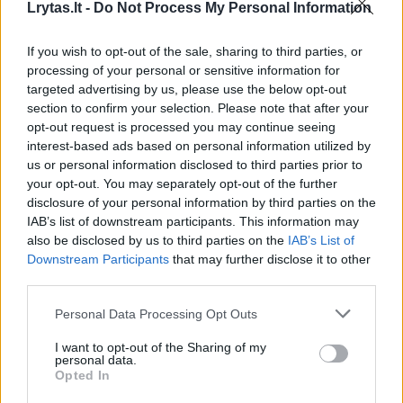
Lrytas.lt -
Do Not Process My Personal Information
Zaporožės AE branduolinės avarijos
Žinios
|
Pasaulis
If you wish to opt-out of the sale, sharing to third parties, or
processing of your personal or sensitive information for
targeted advertising by us, please use the below opt-out
00:00:57
section to confirm your selection. Please note that after your
Kramatorkso gyventojai baiminasi Rusijos agresijos ir
opt-out request is processed you may continue seeing
kaupia maisto atsargas: eilėse stovi kelias valandas
interest-based ads based on personal information utilized by
Žinios
|
Pasaulis
us or personal information disclosed to third parties prior to
your opt-out. You may separately opt-out of the further
disclosure of your personal information by third parties on the
00:00:46
IAB’s list of downstream participants. This information may
Tranzitinių visų laukiantys migrantai Meksikoje atsisako
also be disclosed by us to third parties on the
IAB’s List of
likti šalyje: nenori gyventi baimėje
Downstream Participants
that may further disclose it to other
Žinios
|
Pasaulis
third parties.
Personal Data Processing Opt Outs
00:01:16
Ukrainos kariai pasiduoti neketina: kaip teigia,
I want to opt-out of the Sharing of my
didžiausia baimė – įsakymas nustoti kovoti
personal data.
Opted In
Žinios
|
Pasaulis