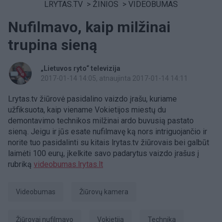
LRYTAS.TV
>
ŽINIOS
>
VIDEOBUMAS
Nufilmavo, kaip milžinai
trupina sieną
„Lietuvos ryto“ televizija
2017-01-14 14:05
, atnaujinta 2017-01-14 14:11
Lrytas.tv žiūrovė pasidalino vaizdo įrašu, kuriame
užfiksuota, kaip viename Vokietijos miestų du
demontavimo technikos milžinai ardo buvusią pastato
sieną. Jeigu ir jūs esate nufilmavę ką nors intriguojančio ir
norite tuo pasidalinti su kitais lrytas.tv žiūrovais bei galbūt
laimėti 100 eurų, įkelkite savo padarytus vaizdo įrašus į
rubriką
videobumas.lrytas.lt
videobumas
Žiūrovų kamera
žiūrovai nufilmavo
Vokietija
technika