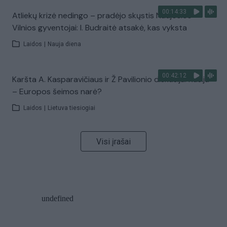
00:14:33
Atliekų krizė nedingo – pradėjo skųstis Naujosios
Vilnios gyventojai: I. Budraitė atsakė, kas vyksta
Laidos
|
Nauja diena
00:42:12
Karšta A. Kasparavičiaus ir Ž Pavilionio diskusija: Rusija
– Europos šeimos narė?
Laidos
|
Lietuva tiesiogiai
Visi įrašai