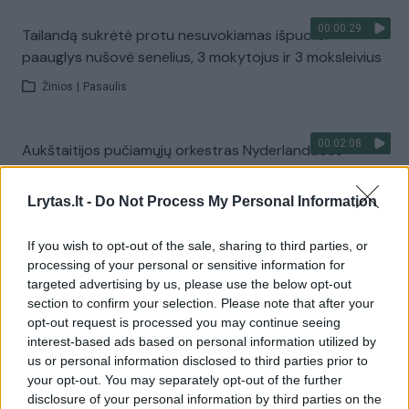
00:00:29
Tailandą sukrėtė protu nesuvokiamas išpuolis:
paauglys nušovė senelius, 3 mokytojus ir 3 moksleivius
Žinios
|
Pasaulis
00:02:08
Aukštaitijos pučiamųjų orkestras Nyderlanduose
apgynė čempionų vardą
Lrytas.lt -
Do Not Process My Personal Information
Žinios
|
Lietuvos diena
If you wish to opt-out of the sale, sharing to third parties, or
Visi įrašai
processing of your personal or sensitive information for
targeted advertising by us, please use the below opt-out
section to confirm your selection. Please note that after your
opt-out request is processed you may continue seeing
Žiūrimiausi įrašai
interest-based ads based on personal information utilized by
us or personal information disclosed to third parties prior to
your opt-out. You may separately opt-out of the further
disclosure of your personal information by third parties on the
00:00:30