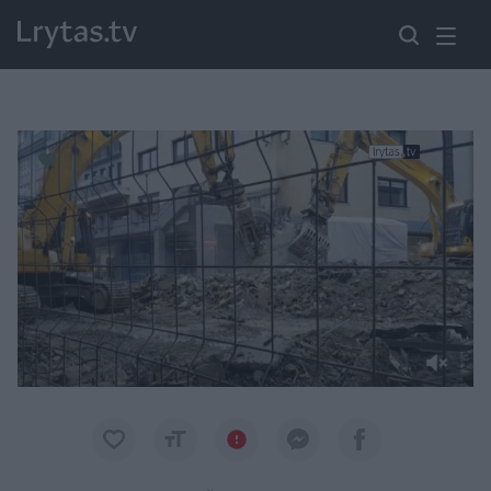
Paremkite Ukrainą