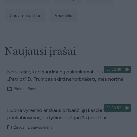
griovimo darbai
vaizdelis
Naujausi įrašai
00:02:40
Nors teigė, kad šaudmenų pakankamai – Ukrainai
„Patriot“ D. Trumpas skirti nenori: raketų mes norime
Žinios
|
Pasaulis
00:03:52
Liūdna vyresnio amžiaus dirbančiųjų kasdienybė –
priekabiavimas, patyčios ir užgaulūs įvardžiai
Žinios
|
Lietuvos diena