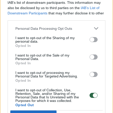
Vaizdai iš tragiškos avarijos Vilniaus r.: dviejų moterų ir
IAB’s list of downstream participants. This information may
vaiko gyvybių išgelbėti nepavyko
also be disclosed by us to third parties on the
IAB’s List of
Downstream Participants
that may further disclose it to other
Žinios
|
Lietuvos diena
third parties.
Personal Data Processing Opt Outs
00:00:57
Savaitės vidurys nusimato karštas: temperatūra kils iki
I want to opt-out of the Sharing of my
32 laipsnių šilumos
personal data.
Opted In
Žinios
|
Orai
I want to opt-out of the Sale of my
Personal Data.
Opted In
00:00:59
Nufilmavo, kaip patvino Vilniaus Vakarinis aplinkkelis:
vaizdas pribloškia
I want to opt-out of processing my
Personal Data for Targeted Advertising.
Žinios
|
Lietuvos diena
Opted In
I want to opt-out of Collection, Use,
Retention, Sale, and/or Sharing of my
00:15:54
V. Zalužno pasisakymą laiko bandymu įsitvirtinti
Personal Data that Is Unrelated with the
Purposes for which it was collected.
Ukrainos politikoje: jis yra neteisus
Opted Out
Laidos
|
Nauja diena