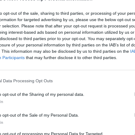
s pripažįsta – ne visi kariai
krovininis traukinys
 noru: R. Kaunas užtikrina
Žinios
|
Pasaulis
to opt-out of the sale, sharing to third parties, or processing of your per
formation for targeted advertising by us, please use the below opt-out s
Lietuvos diena
r selection. Please note that after your opt-out request is processed y
eing interest-based ads based on personal information utilized by us or
disclosed to third parties prior to your opt-out. You may separately opt-
00:00:59
00:00
losure of your personal information by third parties on the IAB’s list of
 Merzo užsienio politikos
K. Kallas: „Jei suteiktume Rusija
. This information may also be disclosed by us to third parties on the
IA
s: liko už JT Saugumo
paskirti derybininką mūsų vard
Participants
that may further disclose it to other third parties.
borto
nebūtų labai išmintinga“
Pasaulis
Žinios
|
Pasaulis
l Data Processing Opt Outs
o opt-out of the Sharing of my personal data.
00:01:20
00:13:17
centre automobilis įvažiavo
Pastebi, kad kritiškas Europos
In
du žmonės žuvo, vairuotojas
D. Trumpo pusėn gali sukelti
s
neigiamų pasekmių: pasitikėji
o opt-out of the Sale of my Personal Data.
susvyravęs
In
Pasaulis
Laidos
|
Nauja diena
to opt-out of processing my Personal Data for Targeted