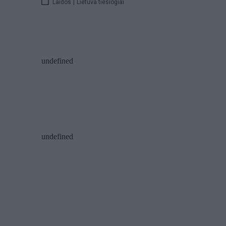
Laidos
|
Lietuva tiesiogiai