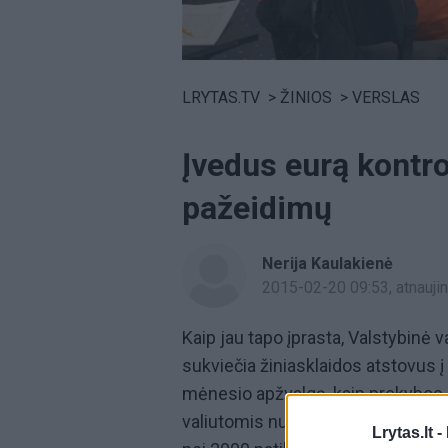
Volume
0%
LRYTAS.TV
>
ŽINIOS
>
VERSLAS
Įvedus eurą kontro
pažeidimų
Nerija Kaulakienė
2015-02-20 09:53
, atnauj
Kaip jau tapo įprasta, Valstybinė 
sukviečia žiniasklaidos atstovus į
mėnesio apžvalgą, kaip prekybos 
valiutomis nurodymo. Pirmąjį šių 
Lrytas.lt -