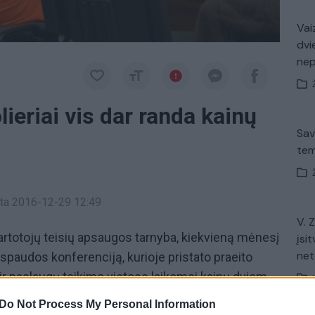
Vaiz
dvi
ne
lieriai vis dar randa kainų
Sav
tem
inta 2016-12-29 12:49
V. 
vartotojų teisių apsaugos tarnyba, kiekvieną mėnesį
įsit
net
 spaudos konferenciją, kurioje pristato praeito
ir paslaugų teikimo vietose laikomsi kainų dviem
metų mėnesį priežiūros institucijos atliko daugiau
Do Not Process My Personal Information