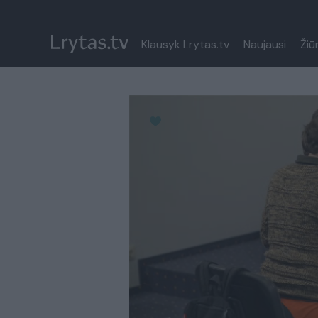
Klausyk Lrytas.tv
Naujausi
Žiū
Paremkite Ukrainą