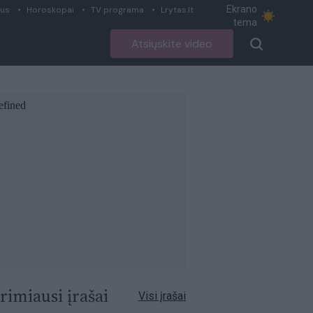
Ekrano
ius
Horoskopai
TV programa
Lrytas.lt
tema
Atsiųskite video
rimiausi įrašai
Visi įrašai