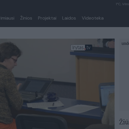
1°C, Viln
rimiausi
Žinios
Projektai
Laidos
Videoteka
Žiū