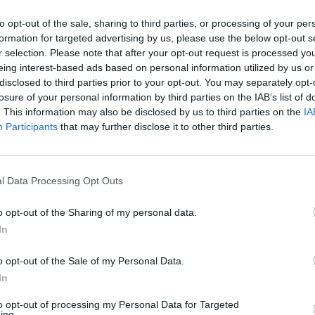
12 pažeidimų.
Nuf
to opt-out of the sale, sharing to third parties, or processing of your per
Vak
formation for targeted advertising by us, please use the below opt-out s
euras Lietuvoje
r selection. Please note that after your opt-out request is processed y
eing interest-based ads based on personal information utilized by us or
arnyba (VVTAT)
disclosed to third parties prior to your opt-out. You may separately opt-
losure of your personal information by third parties on the IAB’s list of
. This information may also be disclosed by us to third parties on the
IA
Participants
that may further disclose it to other third parties.
Visi įrašai
l Data Processing Opt Outs
1:56
00:02:40
Nors teigė, kad šaudmenų pakankamai –
o opt-out of the Sharing of my personal data.
imus
Ukrainai „Patriot“ D. Trumpas skirti nenori:
In
raketų mes norime
o opt-out of the Sale of my Personal Data.
Žinios
|
Pasaulis
In
to opt-out of processing my Personal Data for Targeted
3:52
00:00:29
ing.