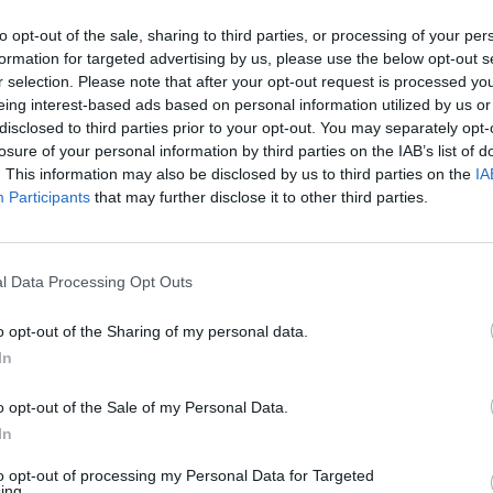
ai užfiksavo gudraujantį
Piktinasi, kad nežymėtą policij
ą: spūstis bandė aplenki
automobilį vairavę patruliai di
to opt-out of the sale, sharing to third parties, or processing of your per
mas KET
greitį
formation for targeted advertising by us, please use the below opt-out s
r selection. Please note that after your opt-out request is processed y
Auto
Žinios
|
Auto
eing interest-based ads based on personal information utilized by us or
disclosed to third parties prior to your opt-out. You may separately opt-
losure of your personal information by third parties on the IAB’s list of
00:00:21
00:05
užfiksavo, kaip V. Mazuronis
L. Linkevičius situaciją Baltarusi
. This information may also be disclosed by us to third parties on the
IA
žeidžia eismo taisykles: ne
aptarė su JAV valstybės
Participants
that may further disclose it to other third parties.
rtas
sekretoriaus pavaduotoju S.
Biegunu
Videobumas
l Data Processing Opt Outs
Žinios
|
Lietuvos diena
o opt-out of the Sharing of my personal data.
00:01:46
00:01
In
i nepavyko: ant pastato
Parlamentarai pietavo Seime:
arėlį surengusius
aiškinamasi, ar nepažeistos
o opt-out of the Sale of my Personal Data.
 sulaikė policija
karantino taisyklės
In
Pasaulis
Žinios
|
Lietuvos diena
to opt-out of processing my Personal Data for Targeted
ing.