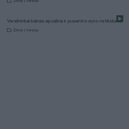
Žinios
|
Verslas
Verslininkai kainas apvalina ir pusantro euro netikslumu
Žinios
|
Verslas