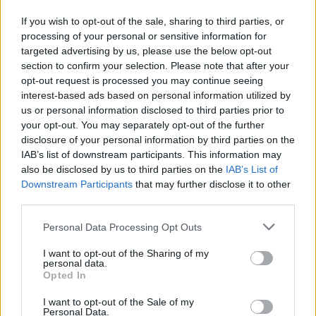
If you wish to opt-out of the sale, sharing to third parties, or
processing of your personal or sensitive information for
Tik 12 proc. europiečių žino, kokias teises turi perkant
targeted advertising by us, please use the below opt-out
prekes
section to confirm your selection. Please note that after your
opt-out request is processed you may continue seeing
Žinios
|
Verslas
interest-based ads based on personal information utilized by
us or personal information disclosed to third parties prior to
your opt-out. You may separately opt-out of the further
Pirkėjai prie kainų, nurodytų dviem valiutomis, įprato
disclosure of your personal information by third parties on the
Žinios
|
Verslas
IAB’s list of downstream participants. This information may
also be disclosed by us to third parties on the
IAB’s List of
Downstream Participants
that may further disclose it to other
Trumpieji numeriai: patogiau, bet kur kas brangiau
third parties.
Žinios
|
Verslas
Personal Data Processing Opt Outs
I want to opt-out of the Sharing of my
personal data.
Po euro įvedimo - iššūkiai ir vartotojų teisių
Opted In
tendencijos
I want to opt-out of the Sale of my
Personal Data.
Žinios
|
Lietuvos diena