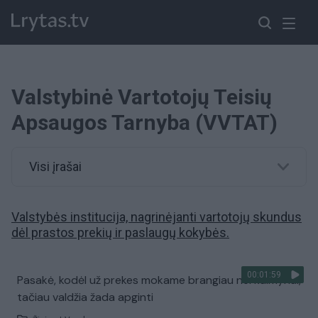
Valstybinė Vartotojų Teisių
Apsaugos Tarnyba (VVTAT)
Visi įrašai
Valstybės institucija, nagrinėjanti vartotojų skundus
dėl prastos prekių ir paslaugų kokybės.
00:01:59
Pasakė, kodėl už prekes mokame brangiau nei kaimynai,
tačiau valdžia žada apginti