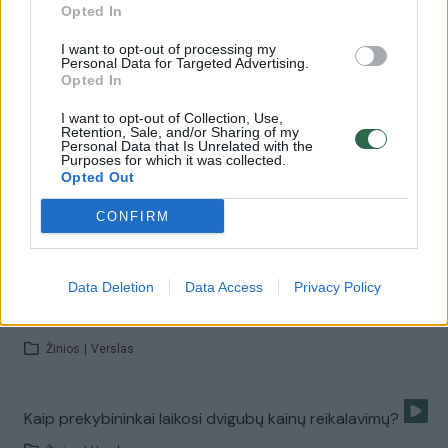
Opted In
I want to opt-out of processing my
Praėjusį mėnesį tikrintojus verslininkai maloniai
Personal Data for Targeted Advertising.
Opted In
nustebino
I want to opt-out of Collection, Use,
Žinios
|
Verslas
Retention, Sale, and/or Sharing of my
Personal Data that Is Unrelated with the
Purposes for which it was collected.
Opted Out
Įvedus eurą kontrolieriai vis dar randa kainų pažeidimų
CONFIRM
Žinios
|
Verslas
Data Deletion
Data Access
Privacy Policy
Už euro įvedimo įstatymo pažeidimą – pirma
tūkstantinė bauda
Žinios
|
Verslas
Kaip prekybininkai laikosi dvigubų kainų reikalavimų?