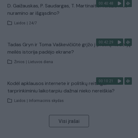
00:40:48
D. Gaižauskas, P. Saudargas, T. Martinaitis: valdžia mus
nuramino ar išgąsdino?
Laidos
|
24/7
00:42:29
Tadas Gryn ir Toma Vaškevičiūtė grįžo į praeitį: kodėl jų
meilės istorija padėjo ekrane?
Žinios
|
Lietuvos diena
00:10:21
Kodėl apklausos internete ir politikų reitingai
tarprinkiminiu laikotarpiu dažnai nieko nereiškia?
Laidos
|
Informacinis skydas
Visi įrašai