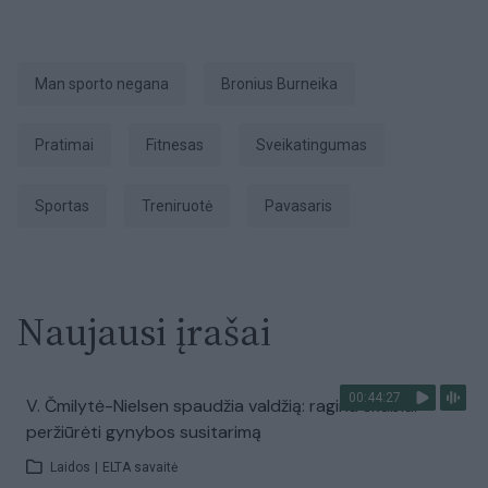
Man sporto negana
Bronius Burneika
pratimai
fitnesas
sveikatingumas
sportas
treniruotė
Pavasaris
Naujausi įrašai
00:44:27
V. Čmilytė-Nielsen spaudžia valdžią: ragina skubiai
peržiūrėti gynybos susitarimą
Laidos
|
ELTA savaitė