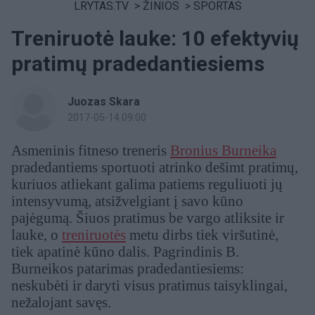
LRYTAS.TV
>
ŽINIOS
>
SPORTAS
Treniruotė lauke: 10 efektyvių
pratimų pradedantiesiems
Juozas Skara
2017-05-14 09:00
Asmeninis fitneso treneris
Bronius Burneika
pradedantiems sportuoti atrinko dešimt pratimų,
kuriuos atliekant galima patiems reguliuoti jų
intensyvumą, atsižvelgiant į savo kūno
pajėgumą. Šiuos pratimus be vargo atliksite ir
lauke, o
treniruotės
metu dirbs tiek viršutinė,
tiek apatinė kūno dalis. Pagrindinis B.
Burneikos patarimas pradedantiesiems:
neskubėti ir daryti visus pratimus taisyklingai,
nežalojant savęs.