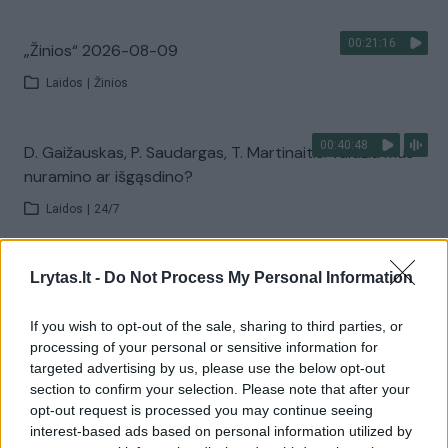
00:21:16
„Žinios“ 2026-08-09
Laidos
|
Žinios
00:40:48
D. Gaižauskas, P. Saudargas, T. Martinaitis: valdžia mus
nuramino ar išgąsdino?
Laidos
|
24/7
00:00:52
Savaitės pradžia su lietumi ir perkūnija: temperatūra
Lrytas.lt -
Do Not Process My Personal Information
dar sieks 30 laipsnių
If you wish to opt-out of the sale, sharing to third parties, or
Žinios
|
Orai
processing of your personal or sensitive information for
targeted advertising by us, please use the below opt-out
section to confirm your selection. Please note that after your
Visi įrašai
opt-out request is processed you may continue seeing
interest-based ads based on personal information utilized by