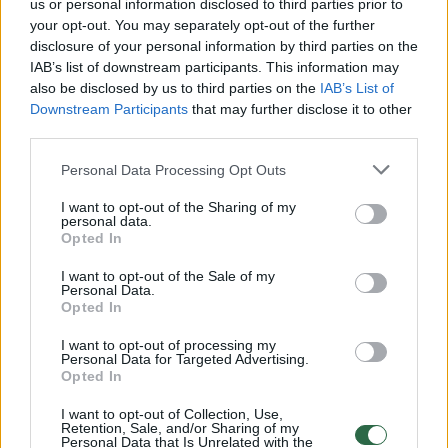
us or personal information disclosed to third parties prior to
your opt-out. You may separately opt-out of the further
Žiūrimiausi įrašai
disclosure of your personal information by third parties on the
IAB’s list of downstream participants. This information may
also be disclosed by us to third parties on the
IAB’s List of
Downstream Participants
that may further disclose it to other
00:00:30
Vaizdai iš tragiškos avarijos Vilniaus r.: dviejų moterų ir
third parties.
vaiko gyvybių išgelbėti nepavyko
Personal Data Processing Opt Outs
Žinios
|
Lietuvos diena
I want to opt-out of the Sharing of my
personal data.
Opted In
00:00:57
Savaitės vidurys nusimato karštas: temperatūra kils iki
32 laipsnių šilumos
I want to opt-out of the Sale of my
Personal Data.
Žinios
|
Orai
Opted In
I want to opt-out of processing my
Personal Data for Targeted Advertising.
00:15:54
V. Zalužno pasisakymą laiko bandymu įsitvirtinti
Opted In
Ukrainos politikoje: jis yra neteisus
I want to opt-out of Collection, Use,
Retention, Sale, and/or Sharing of my
Laidos
|
Nauja diena
Personal Data that Is Unrelated with the