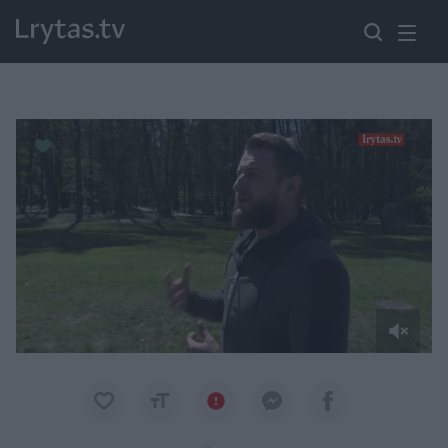
Paremkite Ukrainą