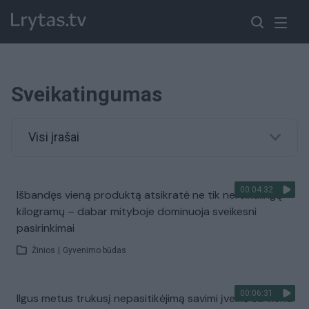
Sveikatingumas
Visi įrašai
00:04:32
Išbandęs vieną produktą atsikratė ne tik nereikalingų
kilogramų – dabar mityboje dominuoja sveikesni
pasirinkimai
Žinios
|
Gyvenimo būdas
00:06:31
Ilgus metus trukusį nepasitikėjimą savimi įveikė su vienu