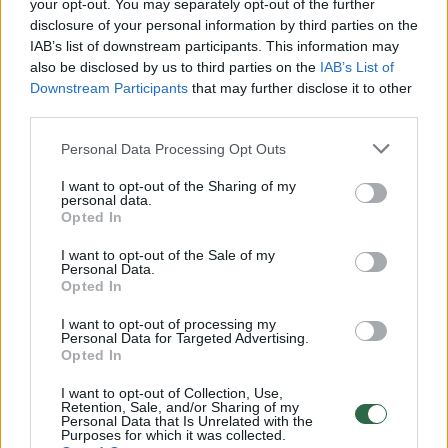
your opt-out. You may separately opt-out of the further
Žinios
|
Sportas
disclosure of your personal information by third parties on the
IAB’s list of downstream participants. This information may
also be disclosed by us to third parties on the
IAB’s List of
Kavamalėje smulkintas gintaras — ilgalaikiam grožio
Downstream Participants
that may further disclose it to other
puoselėjimui
third parties.
Laidos
|
Vantos lapas
Personal Data Processing Opt Outs
I want to opt-out of the Sharing of my
Sėkmingos poros receptas: išbandę tikrai nenusivilsite
personal data.
Opted In
Žinios
|
Sportas
I want to opt-out of the Sale of my
Personal Data.
Opted In
Nugaros treniruotė: 80 proc. žmonių daro šią klaidą
sporto salėje
I want to opt-out of processing my
Personal Data for Targeted Advertising.
Opted In
Žinios
|
Sportas
I want to opt-out of Collection, Use,
Retention, Sale, and/or Sharing of my
Personal Data that Is Unrelated with the
Norite dailių kojų? Nesudėtingi pratimai prie sienos
Purposes for which it was collected.