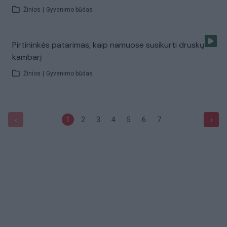
Žinios
|
Gyvenimo būdas
Pirtininkės patarimas, kaip namuose susikurti druskų
kambarį
Žinios
|
Gyvenimo būdas
‹
›
1
2
3
4
5
6
7