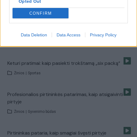
padės
Opted Out
Žinios
|
Sportas
CONFIRM
Pamatyk iš arti, kaip tobulą figūrą išlaiko Eglė Jakštytė
Data Deletion
Data Access
Privacy Policy
Žinios
|
Sportas
Keturi pratimai: kaip pasiekti trokštamą „six packą“
Žinios
|
Sportas
Profesionalios pirtininkės patarimas, kaip atsigaivinti
pirtyje
Žinios
|
Gyvenimo būdas
Pirtininkas pataria, kaip smagiai švęsti pirtyje