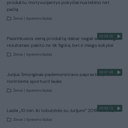
produktu: motyvuojantys pokyčiai nustebino net
pačią
Žinios
|
Gyvenimo būdas
00:08:56
Pasirinkusios vieną produktą dabar negali atsidžiaugti
rezultatais: pakito ne tik figūra, bet ir miego kokybė
Žinios
|
Gyvenimo būdas
00:07:43
Jurijus Smoriginas pademonstravo paprastus pratimus
norintiems sportuoti lauke
Žinios
|
Gyvenimo būdas
00:08:15
Laida „10 min. iki tobulybės su Jurijumi“ 2018-06-02
Žinios
|
Gyvenimo būdas