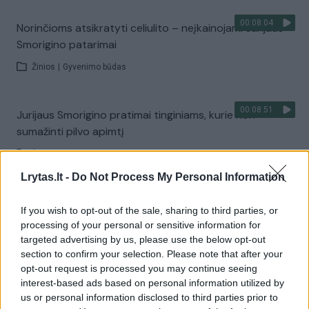
00:08:04
Norinčioms atsikratyti celiulito – neįkainojami Jurijaus
Smorigino patarimai
Žinios
|
Gyvenimo būdas
00:08:51
Jurijaus Smorigino pratimai tinginiams, kurie nori
sumažinti pilvo apimtį
Žinios
|
Gyvenimo būdas
Lrytas.lt -
Do Not Process My Personal Information
00:09:25
10 min. iki tobulybės su Jurijumi 2018-05-12
If you wish to opt-out of the sale, sharing to third parties, or
processing of your personal or sensitive information for
Žinios
|
Gyvenimo būdas
targeted advertising by us, please use the below opt-out
section to confirm your selection. Please note that after your
00:06:30
opt-out request is processed you may continue seeing
Treniruotė lauke: 10 efektyvių pratimų
interest-based ads based on personal information utilized by
pradedantiesiems
us or personal information disclosed to third parties prior to