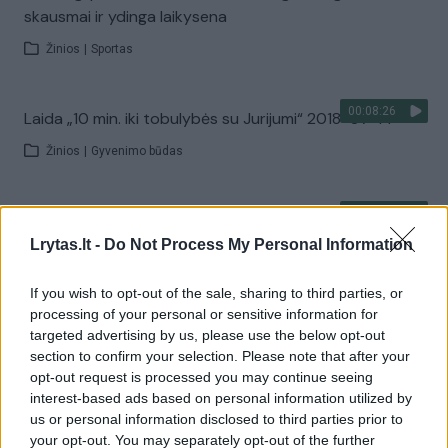
skausmai ir ydinga laikysena
Žinios
|
Sportas
00:08:26
Laida „10 min. iki tobulybės su Jurijumi“ 2018-07-14
Žinios
|
Gyvenimo būdas
00:09:27
Paprasti pratimai gerai savijautai: kasryt atlikite patys
ir išmokykite vaikus
Lrytas.lt -
Do Not Process My Personal Information
Žinios
|
Sportas
If you wish to opt-out of the sale, sharing to third parties, or
processing of your personal or sensitive information for
targeted advertising by us, please use the below opt-out
00:09:44
Laida „10 min. iki tobulybės su Jurijumi“ 2018-07-07
section to confirm your selection. Please note that after your
opt-out request is processed you may continue seeing
Žinios
|
Gyvenimo būdas
interest-based ads based on personal information utilized by
us or personal information disclosed to third parties prior to
your opt-out. You may separately opt-out of the further
00:08:24