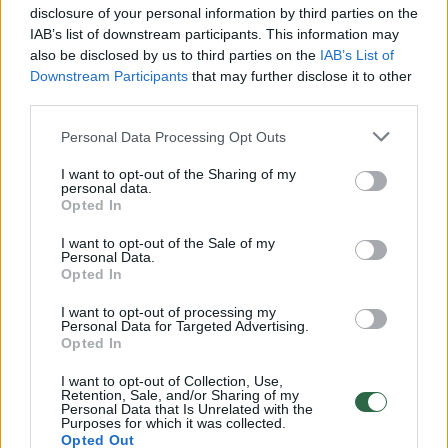
Kad diena prasidėtų žvaliai: vos 10 minučių truksianti
disclosure of your personal information by third parties on the
rytinė mankšta
IAB’s list of downstream participants. This information may
also be disclosed by us to third parties on the
IAB’s List of
Žinios
|
Sportas
Downstream Participants
that may further disclose it to other
third parties.
00:08:41
Laida „10 min. iki tobulybės su Jurijumi“ 2018-06-30
Personal Data Processing Opt Outs
Žinios
|
Gyvenimo būdas
I want to opt-out of the Sharing of my
personal data.
Opted In
00:00:39
Sėkmės istorija: ryžtinga moteris parodė, kaip atsikratė
I want to opt-out of the Sale of my
beveik pusės šimto kilogramų
Personal Data.
Opted In
Žinios
|
Sportas
I want to opt-out of processing my
Personal Data for Targeted Advertising.
Opted In
00:07:48
Laida „10 min. iki tobulybės su Jurijumi“ 2018-06-09
I want to opt-out of Collection, Use,
Žinios
|
Gyvenimo būdas
Retention, Sale, and/or Sharing of my
Personal Data that Is Unrelated with the
Purposes for which it was collected.
Opted Out