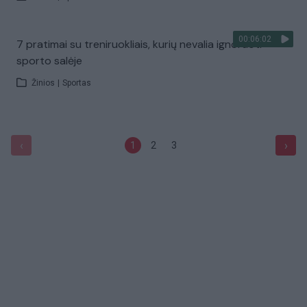
00:06:02
7 pratimai su treniruokliais, kurių nevalia ignoruoti
sporto salėje
Žinios
|
Sportas
‹
›
1
2
3