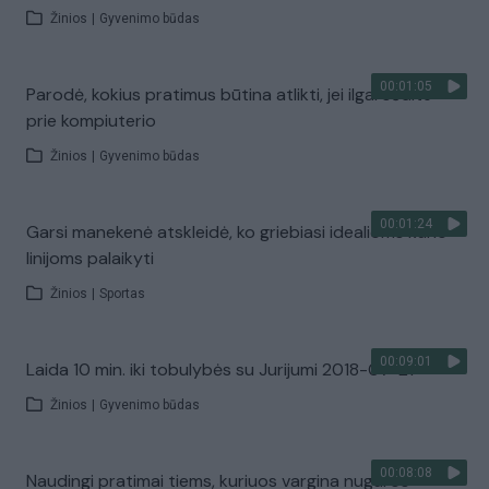
Žinios
|
Gyvenimo būdas
00:01:05
Parodė, kokius pratimus būtina atlikti, jei ilgai sėdite
prie kompiuterio
Žinios
|
Gyvenimo būdas
00:01:24
Garsi manekenė atskleidė, ko griebiasi idealioms kūno
linijoms palaikyti
Žinios
|
Sportas
00:09:01
Laida 10 min. iki tobulybės su Jurijumi 2018-07-21
Žinios
|
Gyvenimo būdas
00:08:08
Naudingi pratimai tiems, kuriuos vargina nugaros