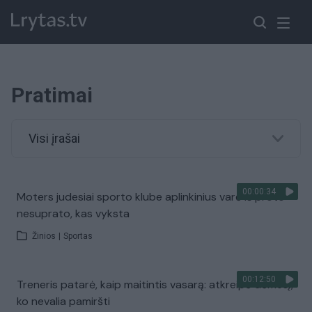
Pratimai
Visi įrašai
00:00:34
Moters judesiai sporto klube aplinkinius varė iš proto –
nesuprato, kas vyksta
Žinios
|
Sportas
00:12:50
Treneris patarė, kaip maitintis vasarą: atkreipė dėmesį,
ko nevalia pamiršti