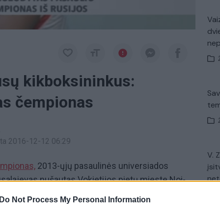
Vaiz
dvi
ne
usų kikboksininkus:
Sav
nas čempionas
tem
a
inta 2016-12-12 06:29
V. 
mpionas,
2013-ųjų pasaulinės universiados
įsit
net
lajevas nušautas Vokietijos pietų mieste Noi-
LAMA Tragedija įvyko įvyko lapkričio 18-osios
Do Not Process My Personal Information
o kikbokso
čempionas
stovėjo prie savo namo