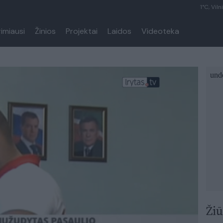
1°C, Viln
rimiausi
Žinios
Projektai
Laidos
Videoteka
Žiū