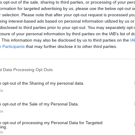
ibėgęs kaukėtas nusikaltėlis. Žmogžudys sėdo į
to opt-out of the sale, sharing to third parties, or processing of your per
Nuf
lino.
formation for targeted advertising by us, please use the below opt-out s
Vak
r selection. Please note that after your opt-out request is processed y
eing interest-based ads based on personal information utilized by us or
kietija
Rusija
disclosed to third parties prior to your opt-out. You may separately opt-
losure of your personal information by third parties on the IAB’s list of
. This information may also be disclosed by us to third parties on the
IA
Participants
that may further disclose it to other third parties.
Visi įrašai
l Data Processing Opt Outs
1:00
00:00:40
lę iš
Avarijos vaizdai Varėnos rajone: po
o opt-out of the Sharing of my personal data.
ų
smūgio automobilis atsidūrė už kelio
In
Žinios
|
Lietuvos diena
o opt-out of the Sale of my Personal Data.
In
to opt-out of processing my Personal Data for Targeted
1:05
00:01:20
anduo
Politiškai keblus V. Zelenskio vizitas: Serbija
ing.
In
žada stiprinti ryšius su Ukraina