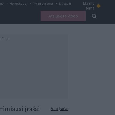
Ekrano
ius
Horoskopai
TV programa
Lrytas.lt
tema
Atsiųskite video
rimiausi įrašai
Visi įrašai