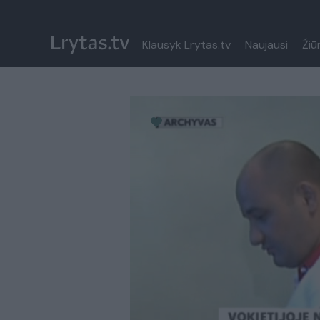
Klausyk Lrytas.tv
Naujausi
Žiū
Paremkite Ukrainą