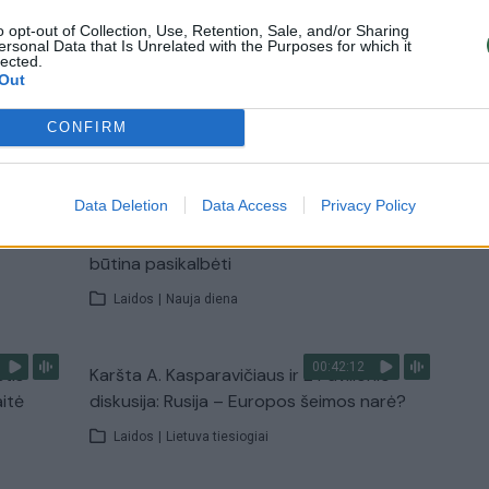
o opt-out of Collection, Use, Retention, Sale, and/or Sharing
Žinios
|
Pasaulis
ersonal Data that Is Unrelated with the Purposes for which it
lected.
Out
TV
CONFIRM
Visi įrašai
00:15:25
Data Deletion
Data Access
Privacy Policy
ų
Ruošiantis naujiems mokslo metams –
ažnai
vaikų teisių tarnybos primena: štai apie ką
būtina pasikalbėti
Laidos
|
Nauja diena
00:42:12
stis
Karšta A. Kasparavičiaus ir Ž Pavilionio
aitė
diskusija: Rusija – Europos šeimos narė?
Laidos
|
Lietuva tiesiogiai