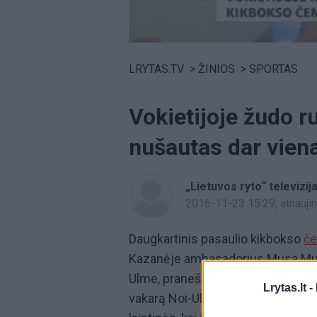
Volume
0%
LRYTAS.TV
>
ŽINIOS
>
SPORTAS
Vokietijoje žudo r
nušautas dar vie
„Lietuvos ryto“ televizij
2016-11-23 15:29
, atnauj
Daugkartinis pasaulio kikbokso
če
Kazanėje ambasadorius Musa Musa
Ulme, praneša Deutche Welle. REK
Lrytas.lt -
vakarą Noi-Ulmo mieste. Pasauli