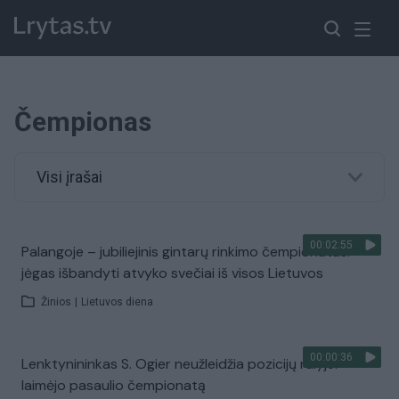
Čempionas
Visi įrašai
00:02:55
Palangoje – jubiliejinis gintarų rinkimo čempionatas:
jėgas išbandyti atvyko svečiai iš visos Lietuvos
Žinios
|
Lietuvos diena
00:00:36
Lenktynininkas S. Ogier neužleidžia pozicijų ralyje:
laimėjo pasaulio čempionatą