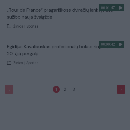
00:01:47
„Tour de France“ pragariškose dviračių lenktynėse
sužibo nauja žvaigždė
Žinios
|
Sportas
00:00:42
Egidijus Kavaliauskas profesionalų bokso ringe iškovojo
20-ąją pergalę
Žinios
|
Sportas
‹
›
1
2
3