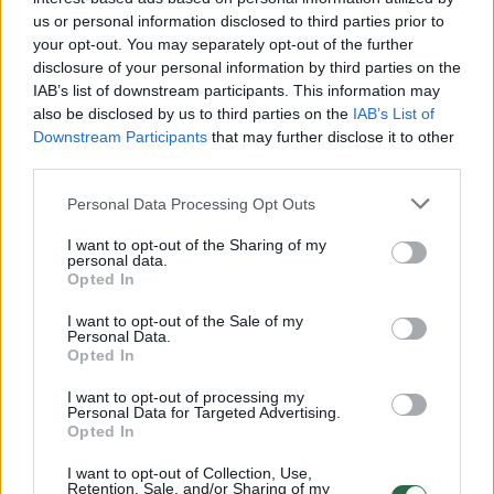
Laidos
|
Čempionai
us or personal information disclosed to third parties prior to
your opt-out. You may separately opt-out of the further
disclosure of your personal information by third parties on the
00:01:16
Tigerio Woodso pasiekimas nepaliko abejingų – galvas
IAB’s list of downstream participants. This information may
lenkė ir politikai
also be disclosed by us to third parties on the
IAB’s List of
Downstream Participants
that may further disclose it to other
Žinios
|
Sportas
third parties.
Personal Data Processing Opt Outs
00:02:39
Jaudinanti istorija: 17-metis plaukikas Adomas – aukso
medalininkas
I want to opt-out of the Sharing of my
personal data.
Opted In
Žinios
|
Lietuvos diena
I want to opt-out of the Sale of my
Personal Data.
00:01:14
Neįtikėtinas D. Rapšio pasirodymas – tapo planetos
Opted In
čempionu ir sumušė du rekordus
I want to opt-out of processing my
Personal Data for Targeted Advertising.
Žinios
|
Sportas
Opted In
I want to opt-out of Collection, Use,
Retention, Sale, and/or Sharing of my
00:01:56