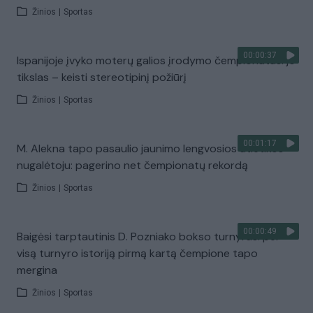
Žinios
|
Sportas
00:00:37
Ispanijoje įvyko moterų galios įrodymo čempionatas: jo
tikslas – keisti stereotipinį požiūrį
Žinios
|
Sportas
00:01:17
M. Alekna tapo pasaulio jaunimo lengvosios atletikos
nugalėtoju: pagerino net čempionatų rekordą
Žinios
|
Sportas
00:00:49
Baigėsi tarptautinis D. Pozniako bokso turnyras: per
visą turnyro istoriją pirmą kartą čempione tapo
mergina
Žinios
|
Sportas