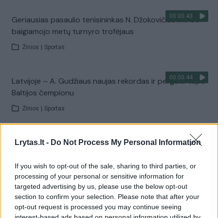
00:00:43
Geriausias pasaulio tenisininkas N. Džokovičius liko be
baigiamojo metų turnyro trofėjaus
Žinios
|
Sportas
00:00:44
Latvijoje – A. Gudžiaus naujas rekordas ir pergalė: tapo
Baltijos čempionu
Žinios
|
Sportas
00:00:40
Londono mišrių kovos menų turnyre neapsieita be
Lrytas.lt -
Do Not Process My Personal Information
lietuviškų akcentų
If you wish to opt-out of the sale, sharing to third parties, or
Žinios
|
Sportas
processing of your personal or sensitive information for
targeted advertising by us, please use the below opt-out
section to confirm your selection. Please note that after your
00:21:51
Čempionai 2019-05-25
opt-out request is processed you may continue seeing
interest-based ads based on personal information utilized by