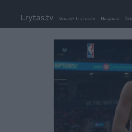
Klausyk Lrytas.tv
Naujausi
Žiū
Paremkite Ukrainą