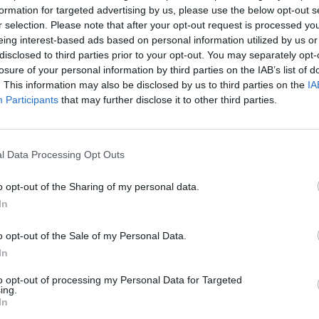
formation for targeted advertising by us, please use the below opt-out s
aut
r selection. Please note that after your opt-out request is processed y
eing interest-based ads based on personal information utilized by us or
Toronto Raptors
Miami Heat
disclosed to third parties prior to your opt-out. You may separately opt-
losure of your personal information by third parties on the IAB’s list of
. This information may also be disclosed by us to third parties on the
IA
Participants
that may further disclose it to other third parties.
Visi įrašai
l Data Processing Opt Outs
1:05
00:00:44
Plinta audros vaizdai iš visos Lietuvos:
o opt-out of the Sharing of my personal data.
iai liko
netoli Druskininkų vėjas vertė ištisus
In
medžius
Žinios
|
Orai
o opt-out of the Sale of my Personal Data.
In
0:44
00:00:57
auktas
Sinoptikai atsakė, kokiais orais užbaigsime
to opt-out of processing my Personal Data for Targeted
ing.
darbo savaitę: karščiai atsitrauks
In