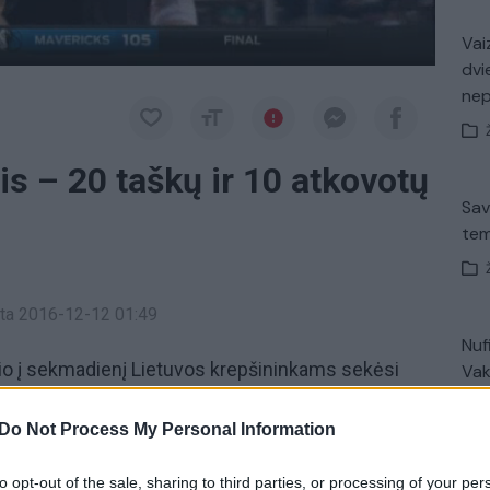
Vaiz
dvi
ne
is – 20 taškų ir 10 atkovotų
Sav
tem
inta 2016-12-12 01:49
Nuf
io į sekmadienį Lietuvos krepšininkams sekėsi
Vak
onas Valančiūnas
su
„Toronto Raptors“
namuose
2, 17:25, 27:26; 15:7) įveikė
„Miami Heat“
ekipą.
Do Not Process My Personal Information
 dvitaškių, 6/6 baudų) taip pat sugriebė 10
Avar
to opt-out of the sale, sharing to third parties, or processing of your per