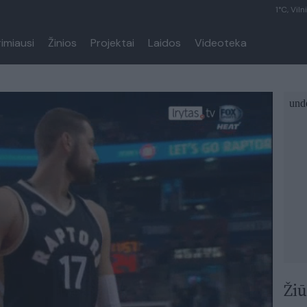
1°C, Viln
rimiausi
Žinios
Projektai
Laidos
Videoteka
Žiū