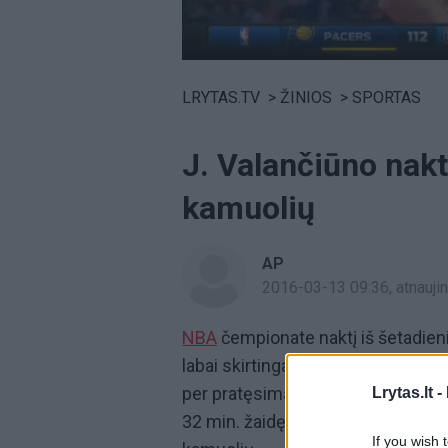
Volume
0%
LRYTAS.TV
>
ŽINIOS
>
SPORTAS
J. Valančiūno nakt
kamuolių
AP
2016-03-13 09:36
, atnauj
NBA
čempionate naktį iš šetadien
labai skirtingai. 20 taškų pelnęs
J
per pratęsimą 112:104 (28:24, 25:2
Lrytas.lt -
32 min. žaidęs J.Valančiūnas (7/11
If you wish 