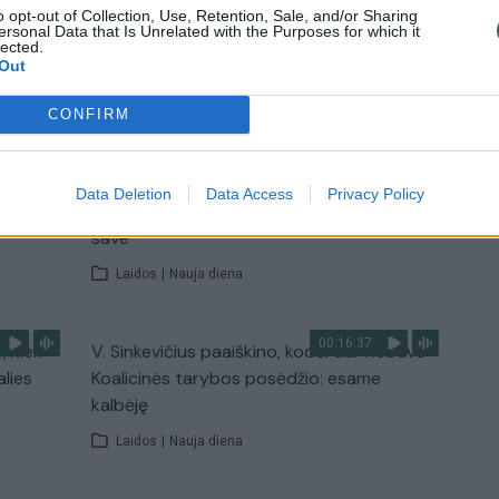
Žinios
|
Orai
o opt-out of Collection, Use, Retention, Sale, and/or Sharing
ersonal Data that Is Unrelated with the Purposes for which it
lected.
Out
TV
Visi įrašai
CONFIRM
00:11:27
nio
Lietuvos pasiruošimą pavojams neigiamai
Data Deletion
Data Access
Privacy Policy
narė?
vertinantis šaulys: nustokime apgaudinėti
save
Laidos
|
Nauja diena
00:16:37
, kiek
V. Sinkevičius paaiškino, kodėl dar nebuvo
alies
Koalicinės tarybos posėdžio: esame
kalbėję
Laidos
|
Nauja diena