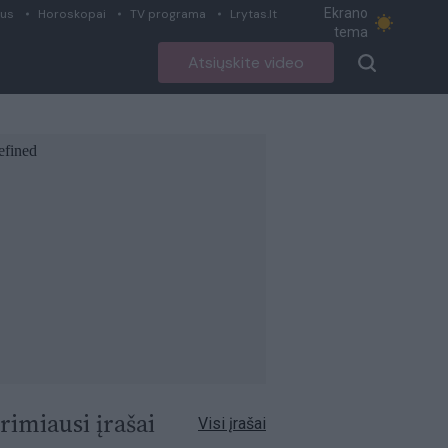
Ekrano
ius
Horoskopai
TV programa
Lrytas.lt
tema
Atsiųskite video
rimiausi įrašai
Visi įrašai