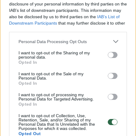
disclosure of your personal information by third parties on the
Kylanti „Heat“ žvaigždė puolė varžovą imtynininko
IAB’s list of downstream participants. This information may
stiliumi
also be disclosed by us to third parties on the
IAB’s List of
Downstream Participants
that may further disclose it to other
Žinios
|
Sportas
third parties.
Personal Data Processing Opt Outs
Žioplumo viršūnė NBA – „Heat“ įžaidėjo dovanėlė
varžovų ekipai
I want to opt-out of the Sharing of my
personal data.
Opted In
Žinios
|
Sportas
I want to opt-out of the Sale of my
Personal Data.
Miami „Heat“ fanai L. Jamesą sutiko plojimais ir švilpimu
Opted In
Žinios
|
Sportas
I want to opt-out of processing my
Personal Data for Targeted Advertising.
Opted In
Naudingo J. Valančiūno žaidimo pergalei Majamyje
I want to opt-out of Collection, Use,
Retention, Sale, and/or Sharing of my
nepakako
Personal Data that Is Unrelated with the
Purposes for which it was collected.
Žinios
|
Sportas
Opted Out