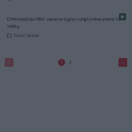
D.Motiejūnas NBA vasaros lygos rungtynėse pelnė 13
taškų
Žinios
|
Sportas
‹
›
1
2