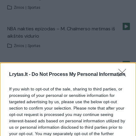
Žinios
|
Sportas
NBA nakties epizodas – M. Chalmerso metimas iš
aikštės vidurio
Žinios
|
Sportas
Į Majamį sugrįžęs LeBronas turėjo nusilenkti Dwyane'ui
Wade‘ui
Lrytas.lt -
Do Not Process My Personal Information
Žinios
|
Sportas
If you wish to opt-out of the sale, sharing to third parties, or
processing of your personal or sensitive information for
targeted advertising by us, please use the below opt-out
Naujasis NBA peštukas: už imtynes nubaustas „Heat“
section to confirm your selection. Please note that after your
aukštaūgis
opt-out request is processed you may continue seeing
interest-based ads based on personal information utilized by
Žinios
|
Sportas
us or personal information disclosed to third parties prior to
your opt-out. You may separately opt-out of the further