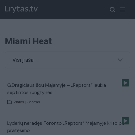
Miami Heat
Visi įrašai
G.Dragičiaus šou Majamyje – „Raptors“ laukia
septintos rungtynės
Žinios
|
Sportas
Lyderių neradęs Toronto „Raptors“ Majamyje krito po
pratęsimo