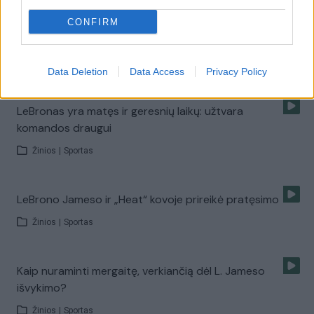
CONFIRM
NBA finalas grįžo: „Heat“ po pratęsimo įveikę „Spurs“
Žinios
|
Sportas
Data Deletion
Data Access
Privacy Policy
LeBronas yra matęs ir geresnių laikų: užtvara
komandos draugui
Žinios
|
Sportas
LeBrono Jameso ir „Heat“ kovoje prireikė pratęsimo
Žinios
|
Sportas
Kaip nuraminti mergaitę, verkiančią dėl L. Jameso
išvykimo?
Žinios
|
Sportas