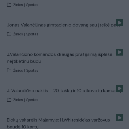
Žinios
|
Sportas
Jonas Valančiūnas gimtadienio dovaną sau įteikė pats
Žinios
|
Sportas
J.Valančiūno komandos draugas pratęsimą išplėšė
neįtikėtinu būdu
Žinios
|
Sportas
J. Valančiūno naktis – 20 taškų ir 10 atkovotų kamuolių
Žinios
|
Sportas
Blokų vakarėlis Majamyje: H.Whiteside'as varžovus
baudė 10 kartų