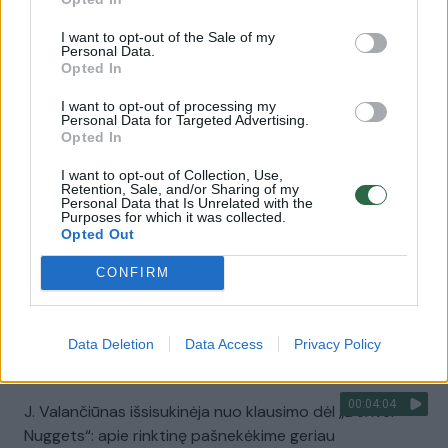
prašyti daugiau“
Specialiai Lrytas, Tamperė (Suomija)
I want to opt-out of the Sale of my
Žinios
|
Sportas
Personal Data.
Opted In
00:03:33
I want to opt-out of processing my
J. Valančiūno įspūdžiai po pirmųjų rungtynių: jaudulys,
Personal Data for Targeted Advertising.
netaiklūs tritaškiai ir kas išties svarbiausia
Opted In
Specialiai
Lrytas, Tamperė (Suomija)
I want to opt-out of Collection, Use,
Retention, Sale, and/or Sharing of my
Žinios
|
Sportas
Personal Data that Is Unrelated with the
Purposes for which it was collected.
Opted Out
00:00:28
Lietuvos rinktinei nurodė palikti aikštę – pasakė į
CONFIRM
treniruotę ateiti vėliau: į tai sureagavo ir J. Valančiūnas
Specialiai Lrytas, Tamperė (Suomija)
Žinios
|
Sportas
Data Deletion
Data Access
Privacy Policy
00:04:04
J. Valančiūnas išsisukinėja nuo klausimo dėl „Denver
Nuggets“: apie rinktinę pašnekėkime geriau