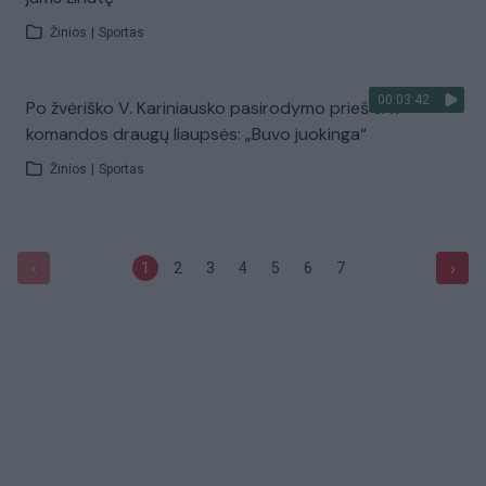
Žinios
|
Sportas
00:03:42
Po žvėriško V. Kariniausko pasirodymo prieš JAV –
komandos draugų liaupsės: „Buvo juokinga“
Žinios
|
Sportas
‹
›
1
2
3
4
5
6
7