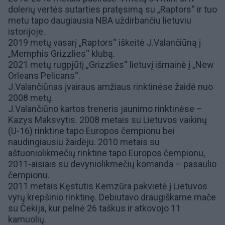
dolerių vertės sutarties pratęsimą su „Raptors“
ir tuo
metu tapo daugiausia NBA uždirbančiu lietuviu
istorijoje.
2019 metų vasarį „Raptors“ iškeitė J.Valančiūną į
„Memphis Grizzlies“
klubą.
2021 metų rugpjūtį „Grizzlies“ lietuvį išmainė į
„New
Orleans Pelicans“
.
J.Valančiūnas įvairaus amžiaus rinktinėse žaidė nuo
2008 metų.
J.Valančiūno kartos treneris jaunimo rinktinėse –
Kazys Maksvytis
. 2008 metais su
Lietuvos vaikinų
(U-16) rinktine
tapo Europos čempionu bei
naudingiausiu žaidėju. 2010 metais su
aštuoniolikmečių rinktine
tapo Europos čempionu,
2011-aisiais su
devyniolikmečių komanda
– pasaulio
čempionu.
2011 metais
Kęstutis Kemzūra
pakvietė į
Lietuvos
vyrų krepšinio rinktinę
. Debiutavo draugiškame mače
su Čekija, kur pelnė 26 taškus ir atkovojo 11
kamuolių.