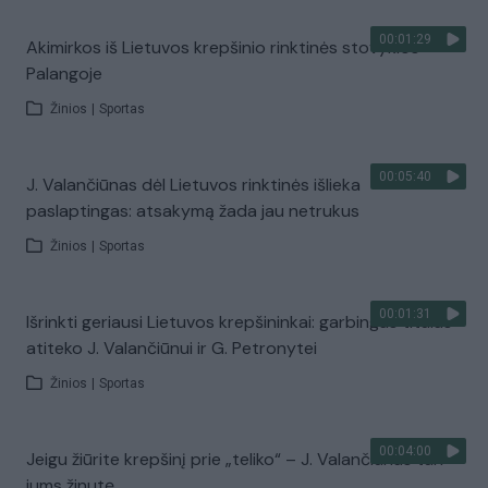
00:01:29
Akimirkos iš Lietuvos krepšinio rinktinės stovyklos
Palangoje
Žinios
|
Sportas
00:05:40
J. Valančiūnas dėl Lietuvos rinktinės išlieka
paslaptingas: atsakymą žada jau netrukus
Žinios
|
Sportas
00:01:31
Išrinkti geriausi Lietuvos krepšininkai: garbingas titulas
atiteko J. Valančiūnui ir G. Petronytei
Žinios
|
Sportas
00:04:00
Jeigu žiūrite krepšinį prie „teliko“ – J. Valančiūnas turi
jums žinutę