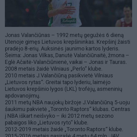
Jonas Valančiūnas – 1992 metų gegužės 6 dieną
Utenoje gimęs Lietuvos krepšininkas. Krepšinį žaisti
pradėjo 8-erių. Auksinės jaunimo kartos lyderis.
Šeima:
Jonas Vilkas
, Danutė Valančiūnaitė, žmona –
Eglė Ačaitė-Valančiūnienė
, vaikai –
Jonas
ir
Tauras
.
2008 metais žaidė
Vilniaus „Perlo“
klube.
2010 metais J.Valančiūną pasikvietė
Vilniaus
„Lietuvos rytas“
. Greitai tapo lyderiu, laimėjo
Lietuvos krepšinio lygos (LKL)
trofėjų, asmeninių
apdovanojimų.
2011 metų
NBA naujokų biržoje
J.Valančiūną
5-uoju
šaukimu pakvietė „Toronto Raptors“ klubas
. Centras
į
NBA
iškart neišvyko – iki 2012 metų sezono
pabaigos liko „Lietuvos ryto“ klube.
2012-2019 metais žaidė
„Toronto Raptors“
klube.
2015-2016 metais
pasirašė 4 metų 64 mln. JAV