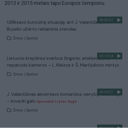
2013 ir 2015 metais tapo Europos čempionu.
00:00:57
Užfiksavo kuriozinę situaciją: ant J. Valančiūno ir M.
Buzelio užvirto reklaminis stendas
Žinios
|
Sportas
00:19:54
Lietuvos krepšiniui svarbus žingsnis: atskleidus, ko
neparodo kameros – L. Kleizos ir Š. Marčiuliono mintys
Žinios
|
Sportas
00:04:27
J. Valančiūnas akcentavo komandos vienybę: aikštelėje
– kova iki galo
Specialiai Lrytas, Ryga
Žinios
|
Sportas