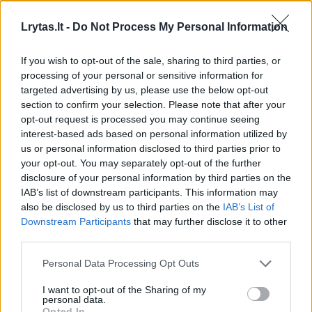
00:00:52
J. Valančiūnas – apie emocingas rungtynes su latviais
ir A. Veličkos kovingumą: buvo sunku
Specialiai Lrytas,
Lrytas.lt -
Do Not Process My Personal Information
Ryga
If you wish to opt-out of the sale, sharing to third parties, or
Žinios
|
Sportas
processing of your personal or sensitive information for
targeted advertising by us, please use the below opt-out
section to confirm your selection. Please note that after your
00:03:27
J. Valančiūnas: svarbiausia – pergalė, nesvarbu vienu
opt-out request is processed you may continue seeing
tašku ar trisdešimčia
Specialiai Lrytas, Tamperė
interest-based ads based on personal information utilized by
us or personal information disclosed to third parties prior to
Žinios
|
Sportas
your opt-out. You may separately opt-out of the further
disclosure of your personal information by third parties on the
IAB’s list of downstream participants. This information may
00:02:50
Po pergalės prieš Suomiją – J. Valančiūno įžvalgos:
also be disclosed by us to third parties on the
IAB’s List of
teisėjavimas, gynyba ir prezidento dėmesys
Specialiai
Downstream Participants
that may further disclose it to other
Lrytas, Tamperė
third parties.
Žinios
|
Sportas
Personal Data Processing Opt Outs
I want to opt-out of the Sharing of my
00:06:23
personal data.
J. Valančiūnas po pergalės: „Mes visi kartu – negali
Opted In