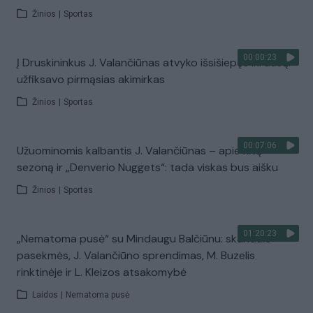
Žinios
|
Sportas
00:00:23
Į Druskininkus J. Valančiūnas atvyko išsišiepęs iki ausų:
užfiksavo pirmąsias akimirkas
Žinios
|
Sportas
00:07:06
Užuominomis kalbantis J. Valančiūnas – apie kitą
sezoną ir „Denverio Nuggets“: tada viskas bus aišku
Žinios
|
Sportas
01:20:23
„Nematoma pusė“ su Mindaugu Balčiūnu: skandalo
pasekmės, J. Valančiūno sprendimas, M. Buzelis
rinktinėje ir L. Kleizos atsakomybė
Laidos
|
Nematoma pusė