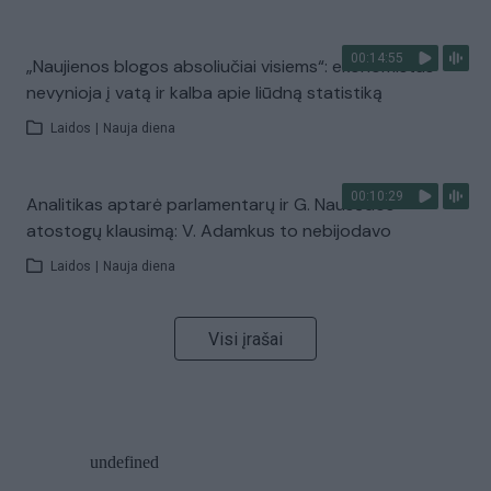
00:14:55
„Naujienos blogos absoliučiai visiems“: ekonomistas
nevynioja į vatą ir kalba apie liūdną statistiką
Laidos
|
Nauja diena
00:10:29
Analitikas aptarė parlamentarų ir G. Nausėdos
atostogų klausimą: V. Adamkus to nebijodavo
Laidos
|
Nauja diena
Visi įrašai