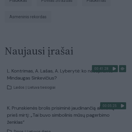
plaukikas
Povilas Strazdas
Plaukimas
asmeninis rekordas
Naujausi įrašai
00:41:28
L. Kontrimas, A. Lašas, A. Lyberytė: ko nesupranta
Mindaugas Sinkevičius?
Laidos
|
Lietuva tiesiogiai
00:05:25
K. Prunskienės brolis prisiminė jaudinančią akimirką
prieš mirtį: „Tai buvo simbolinis mūsų pagerbimo
ženklas“
Žinios
|
Lietuvos diena