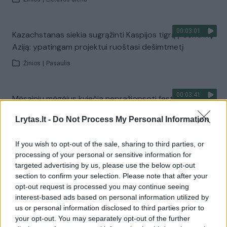
00:03:01
Kazachstanas siekia sugrąžinti Kaspijos tigrą į Centrinę
Aziją: ypatingam projektui ruoštasi dešimtmetį
Žinios
|
Pasaulis
00:03:41
Mėsainių mėgėjus kviečia nepražiopsoti festivalio
Vilniuje: atskleidė populiariausią paruošimo būdą
Lrytas.lt -
Do Not Process My Personal Information
Žinios
|
Lietuvos diena
If you wish to opt-out of the sale, sharing to third parties, or
processing of your personal or sensitive information for
Visi įrašai
targeted advertising by us, please use the below opt-out
section to confirm your selection. Please note that after your
opt-out request is processed you may continue seeing
interest-based ads based on personal information utilized by
Žiūrimiausi įrašai
us or personal information disclosed to third parties prior to
your opt-out. You may separately opt-out of the further