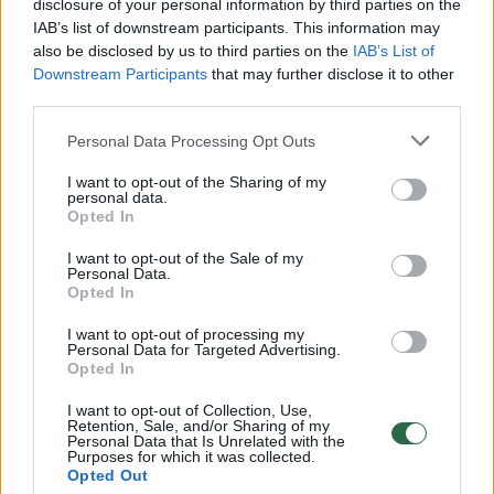
disclosure of your personal information by third parties on the
IAB’s list of downstream participants. This information may
00:00:49
Pateikė daugiau detalių apie iš tėvų paimtus šešis
also be disclosed by us to third parties on the
IAB’s List of
vaikus: jiems kilusi grėsmė
Downstream Participants
that may further disclose it to other
third parties.
Žinios
|
Lietuvos diena
Personal Data Processing Opt Outs
00:00:30
Vaizdai iš tragiškos avarijos Vilniaus r.: dviejų moterų ir
I want to opt-out of the Sharing of my
personal data.
vaiko gyvybių išgelbėti nepavyko
Opted In
Žinios
|
Lietuvos diena
I want to opt-out of the Sale of my
Personal Data.
Opted In
00:00:59
Nufilmavo, kaip patvino Vilniaus Vakarinis aplinkkelis:
I want to opt-out of processing my
vaizdas pribloškia
Personal Data for Targeted Advertising.
Opted In
Žinios
|
Lietuvos diena
I want to opt-out of Collection, Use,
Retention, Sale, and/or Sharing of my
Personal Data that Is Unrelated with the
00:02:01
„Pagarba pirmajai premjerei“: pasidalijo jautriais
Purposes for which it was collected.
Opted Out
prisiminimais apie Kazimierą Prunskienę