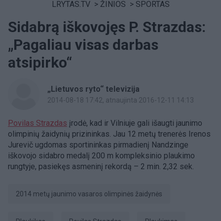
LRYTAS.TV
>
ŽINIOS
>
SPORTAS
Sidabrą iškovojęs P. Strazdas:
„Pagaliau visas darbas
atsipirko“
„Lietuvos ryto“ televizija
2014-08-18 17:42
, atnaujinta 2016-12-11 14:13
Povilas Strazdas
įrodė, kad ir Vilniuje gali išaugti jaunimo
olimpinių žaidynių prizininkas. Jau 12 metų trenerės Irenos
Jurevič ugdomas sportininkas pirmadienį Nandzinge
iškovojo sidabro medalį 200 m kompleksinio plaukimo
rungtyje, pasiekęs asmeninį rekordą – 2 min. 2,32 sek.
2014 metų jaunimo vasaros olimpinės žaidynės