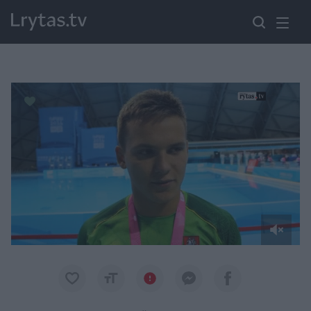
Paremkite Ukrainą