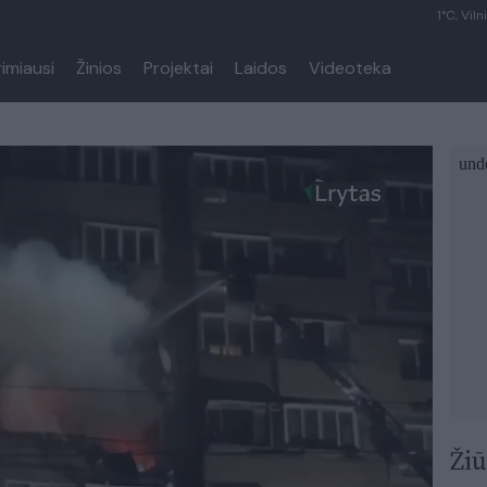
1°C, Viln
rimiausi
Žinios
Projektai
Laidos
Videoteka
Žiū