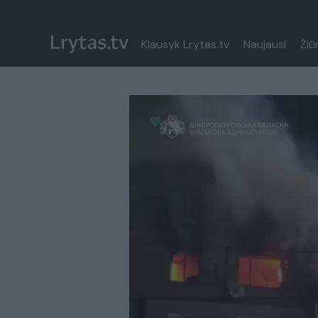
Klausyk Lrytas.tv
Naujausi
Žiū
Paremkite Ukrainą