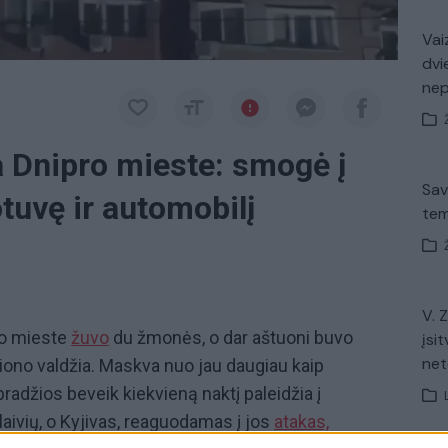
Vaiz
dvi
ne
a Dnipro mieste: smogė į
Sav
tuvę ir automobilį
tem
V. 
ro mieste
žuvo
du žmonės, o dar aštuoni buvo
įsit
net
iono valdžia. Maskva nuo jau daugiau kaip
radžios beveik kiekvieną naktį paleidžia į
laivių, o Kyjivas, reaguodamas į jos
atakas,