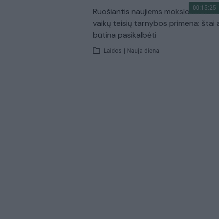
00:15:25
Ruošiantis naujiems mokslo metam
vaikų teisių tarnybos primena: štai 
būtina pasikalbėti
Laidos
|
Nauja diena