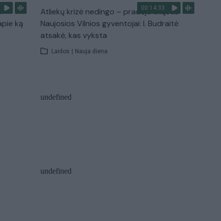
00:14:33
s –
Atliekų krizė nedingo – pradėjo skųstis
apie ką
Naujosios Vilnios gyventojai: I. Budraitė
atsakė, kas vyksta
Laidos
|
Nauja diena