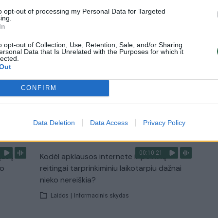
to opt-out of processing my Personal Data for Targeted
ing.
In
o opt-out of Collection, Use, Retention, Sale, and/or Sharing
3:57
00:00:40
 ir
Dronai Vokietijoje kelia vis daugiau
ersonal Data that Is Unrelated with the Purposes for which it
lected.
klausimų: du pastebėti virš karinės bazės
Out
u
Žinios
|
Pasaulis
CONFIRM
TV
Data Deletion
Data Access
Privacy Policy
Visi įrašai
00:10:21
žo į
Kodėl apklausos internete ir politikų
jo
reitingai tarprinkiminiu laikotarpiu dažnai
nieko nereiškia?
Laidos
|
Informacinis skydas