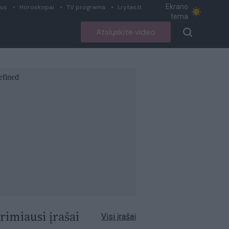
Ekrano
ius
Horoskopai
TV programa
Lrytas.lt
tema
Atsiųskite video
rimiausi įrašai
Visi įrašai