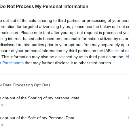
teritorijoje.
K. 
Do Not Process My Personal Information
jau
enti du 9 ir 14 m. vaikai, tinkle „Telegram“ pareiškė
buv
Oleksandras Ganža. Pasak jo, per ataką smogta į
to opt-out of the sale, sharing to third parties, or processing of your per
žen
formation for targeted advertising by us, please use the below opt-out s
lį.
r selection. Please note that after your opt-out request is processed y
eing interest-based ads based on personal information utilized by us or
disclosed to third parties prior to your opt-out. You may separately opt-
trovsko Dnipro
sužeisti
žuvo
ataka
losure of your personal information by third parties on the IAB’s list of
. This information may also be disclosed by us to third parties on the
IA
karas Ukrainoje
Participants
that may further disclose it to other third parties.
l Data Processing Opt Outs
Visi įrašai
o opt-out of the Sharing of my personal data.
In
00:21:19
žo į
„Žinios“ 2026-08-08
o opt-out of the Sale of my Personal Data.
jo
In
Laidos
|
Žinios