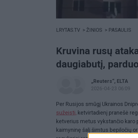
Volume
0%
LRYTAS.TV
>
ŽINIOS
>
PASAULIS
Kruvina rusų atak
daugiabutį, parduo
„Reuters“
ELTA
2026-04-23 06:09
Per Rusijos smūgį Ukrainos Dnip
sužeisti,
ketvirtadienį pranešė reg
ketverius metus vykstančio karo p
kaimyninę šalį šimtus bepiločių or