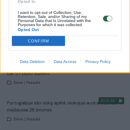
sužeistųjų skaičius išaugo iki 23
Opted In
Žinios
|
Pasaulis
I want to opt-out of Collection, Use,
Retention, Sale, and/or Sharing of my
Personal Data that Is Unrelated with the
Purposes for which it was collected.
00:00:58
Meksikoje po futbolo rungtynių – kruvinas išpuolis:
Opted Out
rasti ir keturi maišai su žmonių palaikais
CONFIRM
Žinios
|
Pasaulis
Data Deletion
Data Access
Privacy Policy
00:00:57
Ispanijoje – nauja traukinio avarija: žuvo vienas žmogus,
dar 37 buvo sužeisti
Žinios
|
Pasaulis
00:01:06
Portugalijoje kilo viską aplink niokojusi audra: sužeidė
mažiausiai 28 žmones
Žinios
|
Pasaulis