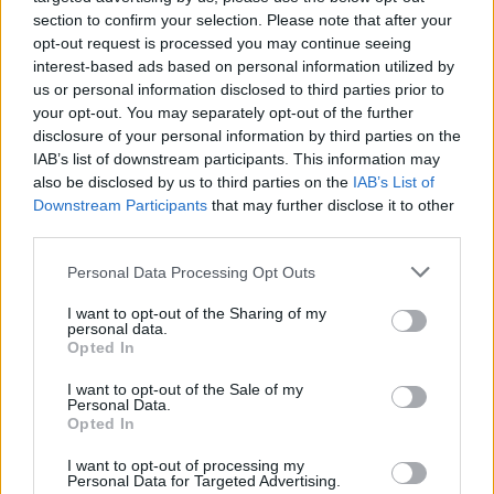
section to confirm your selection. Please note that after your
opt-out request is processed you may continue seeing
00:00:54
Kruvina rusų ataka Dnipro mieste: smogė į daugiabutį,
interest-based ads based on personal information utilized by
parduotuvę ir automobilį
us or personal information disclosed to third parties prior to
your opt-out. You may separately opt-out of the further
Žinios
|
Pasaulis
disclosure of your personal information by third parties on the
IAB’s list of downstream participants. This information may
also be disclosed by us to third parties on the
IAB’s List of
00:00:33
Tel Avive – sprogimų garsai ir raketų atakos: po Irano
Downstream Participants
that may further disclose it to other
smūgių sužeisti šeši žmonės
third parties.
Žinios
|
Pasaulis
Personal Data Processing Opt Outs
I want to opt-out of the Sharing of my
00:00:30
Pietų Korėjoje – didžiulis gaisras automobilių dalių
personal data.
Opted In
gamykloje: nuo liepsnų nukentėjo 50 žmonių
I want to opt-out of the Sale of my
Žinios
|
Pasaulis
Personal Data.
Opted In
00:00:59
Po rusų atakos Odesoje – griuvėsiais virtę namai:
I want to opt-out of processing my
Personal Data for Targeted Advertising.