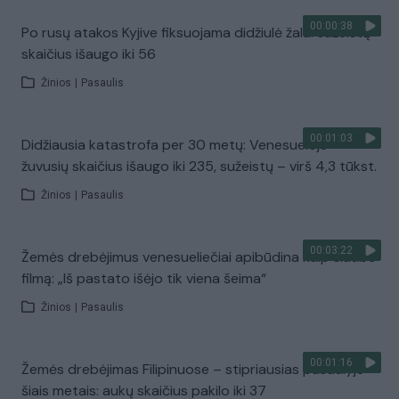
00:00:38
Po rusų atakos Kyjive fiksuojama didžiulė žala: sužeistų
skaičius išaugo iki 56
Žinios
|
Pasaulis
00:01:03
Didžiausia katastrofa per 30 metų: Venesueloje
žuvusių skaičius išaugo iki 235, sužeistų – virš 4,3 tūkst.
Žinios
|
Pasaulis
00:03:22
Žemės drebėjimus venesueliečiai apibūdina kaip siaubo
filmą: „Iš pastato išėjo tik viena šeima“
Žinios
|
Pasaulis
00:01:16
Žemės drebėjimas Filipinuose – stipriausias pasaulyje
šiais metais: aukų skaičius pakilo iki 37