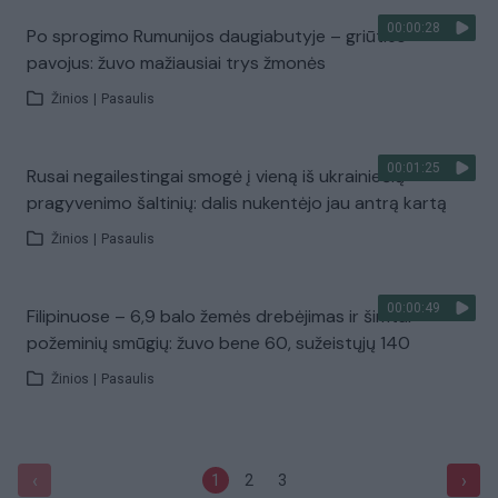
00:00:28
Po sprogimo Rumunijos daugiabutyje – griūties
pavojus: žuvo mažiausiai trys žmonės
Žinios
|
Pasaulis
00:01:25
Rusai negailestingai smogė į vieną iš ukrainiečių
pragyvenimo šaltinių: dalis nukentėjo jau antrą kartą
Žinios
|
Pasaulis
00:00:49
Filipinuose – 6,9 balo žemės drebėjimas ir šimtai
požeminių smūgių: žuvo bene 60, sužeistųjų 140
Žinios
|
Pasaulis
‹
›
1
2
3