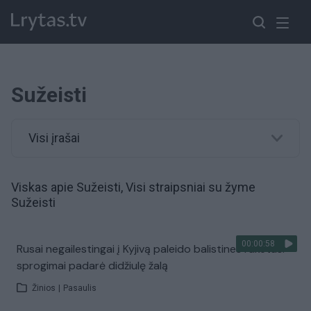
Sužeisti
Visi įrašai
Viskas apie Sužeisti, Visi straipsniai su žyme
Sužeisti
00:00:58
Rusai negailestingai į Kyjivą paleido balistines raketas:
sprogimai padarė didžiulę žalą
Žinios
|
Pasaulis