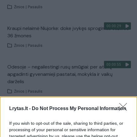
Žinios
|
Pasaulis
00:00:29
Kraupi nelaimė Niujorke: doke įvykęs sprogimas sužeidė
36 žmones
Žinios
|
Pasaulis
00:00:55
Odesoje – negailestingi rusų smūgiai: per ataką
apgadinti gyvenamieji pastatai, mokykla ir vaikų
darželis
Žinios
|
Pasaulis
Lrytas.lt -
Do Not Process My Personal Information
00:01:20
Leipcigo centre automobilis įvažiavo į minią: du žmonės
žuvo, vairuotojas sulaikytas
If you wish to opt-out of the sale, sharing to third parties, or
processing of your personal or sensitive information for
Žinios
|
Pasaulis
targeted advertising by us, please use the below opt-out